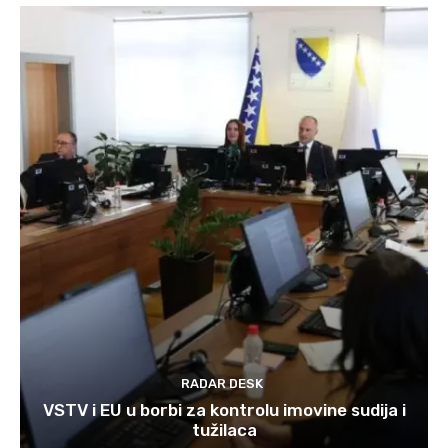
RADAR DESK
VSTV i EU u borbi za kontrolu imovine sudija i
tužilaca