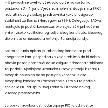
– U javnosti se uveliko očekivalo da će na sastanku
održanom 3. i 4. juna Vijeće za implementaciju mira (PIC)
izabrati novog visokog predstavnika kako bi osigurao
stabilnost za Bosnu i Hercegovinu (BiH). Delegacija SAD-a
nastojala je postići konsenzus oko zajednički prihvaćene
vizije i visoko kvalificiranog italijanskog kandidata, iskusnog
diplomate ambasadora Antonija Zanardija Landija.
Sekretar Rubio opisao je italijanskog kandidata pred
Kongresom kao “gospodina za kojeg mislimo da bi dobro
obavio posao pomažući da se osigura određena stabilnost
toj poziciji”. Sjedinjene Američke Države primaju k znanju
evropski neuspjeh da se postigne konsenzus oko
evropskog kandidata i razočarane su što su te podjele
spriječile PIC da ispuni svoj zadatak i izabere novog
visokog predstavnika.
Evropska neodlučnost i odustajanje PIC-a od vlastite