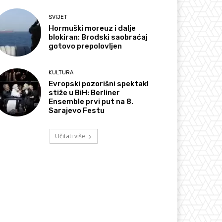
SVIJET
Hormuški moreuz i dalje
blokiran: Brodski saobraćaj
gotovo prepolovljen
KULTURA
Evropski pozorišni spektakl
stiže u BiH: Berliner
Ensemble prvi put na 8.
Sarajevo Festu
Učitati više