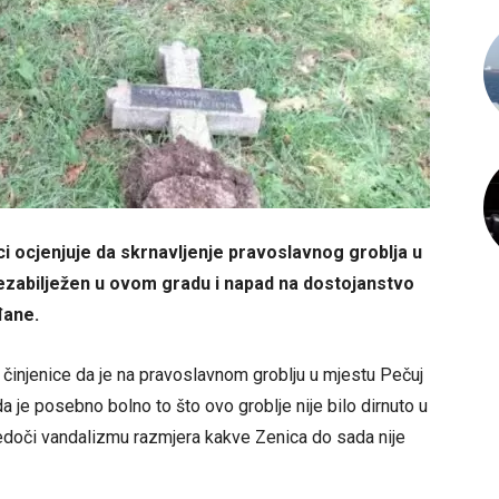
i ocjenjuje da skrnavljenje pravoslavnog groblja u
ezabilježen u ovom gradu i napad na dostojanstvo
đane.
činjenice da je na pravoslavnom groblju u mjestu Pečuj
je posebno bolno to što ovo groblje nije bilo dirnuto u
vjedoči vandalizmu razmjera kakve Zenica do sada nije