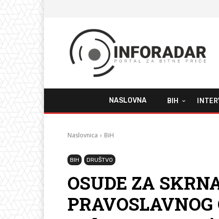
NASLOVNA
BIH
INTER
Naslovnica
BiH
BIH
DRUŠTVO
OSUDE ZA SKRN
PRAVOSLAVNOG G