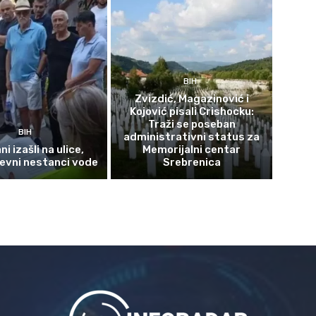
BIH
Zvizdić, Magazinović i
Kojović pisali Crishocku:
Traži se poseban
BIH
administrativni status za
i izašli na ulice,
Memorijalni centar
evni nestanci vode
Srebrenica