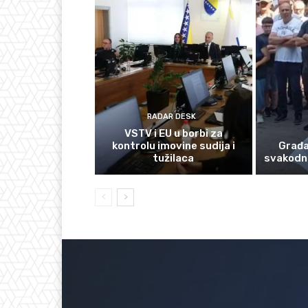
RADAR DESK
VSTV i EU u borbi za
kontrolu imovine sudija i
Građan
tužilaca
svakodn