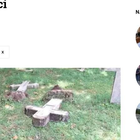
ci
N
X