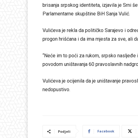
brisanja srpskog identiteta, izjavila je Srn
Parlamentarne skupštine BiH Sanja Vulić.
Vulićeva je rekla da političko Sarajevo i odr
progon hrišćana i da ima mjesta za sve, ali da
“Neće im to poći za rukom, srpsko nasljeđe i s
povodom uništavanja 60 pravoslavnih nadgro
Vulićeva je ocijenila da je uništavanje prav
nedopustivo.
Facebook
Podjeli