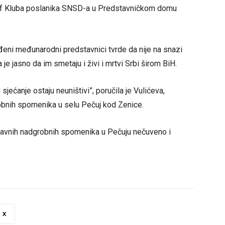
i šef Kluba poslanika SNSD-a u Predstavničkom domu
eđeni međunarodni predstavnici tvrde da nije na snazi
 je jasno da im smetaju i živi i mrtvi Srbi širom BiH.
jećanje ostaju neuništivi”, poručila je Vulićeva,
bnih spomenika u selu Pečuj kod Zenice.
oslavnih nadgrobnih spomenika u Pečuju nečuveno i
X