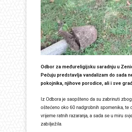
Odbor za međureligijsku saradnju u Zenic
Pečuju predstavlja vandalizam do sada n
pokojnika, njihove porodice, ali i sve gra
Iz Odbora je saopšteno da su zabrinuti zbog 
oštećeno oko 60 nadgrobnih spomenika, te da 
vrijeme ratnih razaranja, a sada se u miru s
zabilježila.