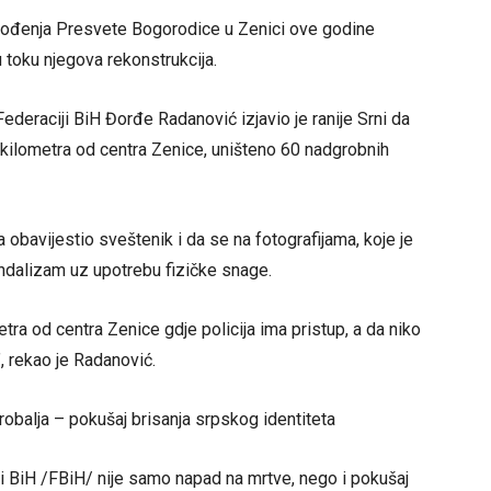
Rođenja Presvete Bogorodice u Zenici ove godine
u toku njegova rekonstrukcija.
ederaciji BiH Đorđe Radanović izjavio je ranije Srni da
 kilometra od centra Zenice, uništeno 60 nadgrobnih
obavijestio sveštenik i da se na fotografijama, koje je
vandalizam uz upotrebu fizičke snage.
tra od centra Zenice gdje policija ima pristup, a da niko
”, rekao je Radanović.
robalja – pokušaj brisanja srpskog identiteta
ji BiH /FBiH/ nije samo napad na mrtve, nego i pokušaj