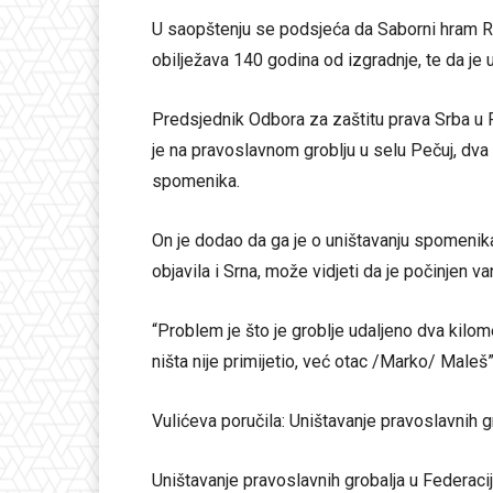
U saopštenju se podsjeća da Saborni hram 
obilježava 140 godina od izgradnje, te da je 
Predsjednik Odbora za zaštitu prava Srba u F
je na pravoslavnom groblju u selu Pečuj, dva
spomenika.
On je dodao da ga je o uništavanju spomenika 
objavila i Srna, može vidjeti da je počinjen 
“Problem je što je groblje udaljeno dva kilome
ništa nije primijetio, već otac /Marko/ Maleš
Vulićeva poručila: Uništavanje pravoslavnih g
Uništavanje pravoslavnih grobalja u Federaci