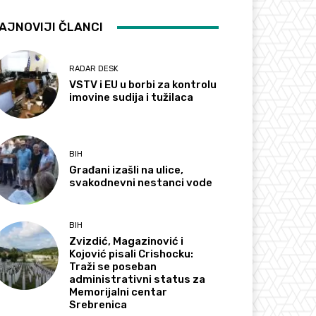
AJNOVIJI ČLANCI
RADAR DESK
VSTV i EU u borbi za kontrolu
imovine sudija i tužilaca
BIH
Građani izašli na ulice,
svakodnevni nestanci vode
BIH
Zvizdić, Magazinović i
Kojović pisali Crishocku:
Traži se poseban
administrativni status za
Memorijalni centar
Srebrenica