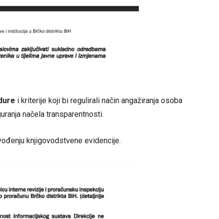
dure
i kriterije koji bi regulirali način angažiranja osoba
guranja načela transparentnosti.
vođenju knjigovodstvene evidencije.