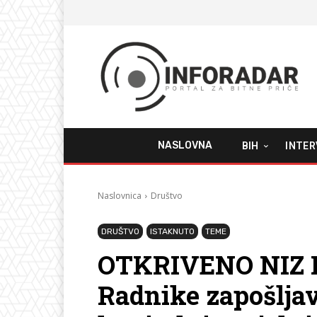
NASLOVNA
BIH
INTER
Naslovnica
Društvo
DRUŠTVO
ISTAKNUTO
TEME
OTKRIVENO NIZ 
Radnike zapošljava