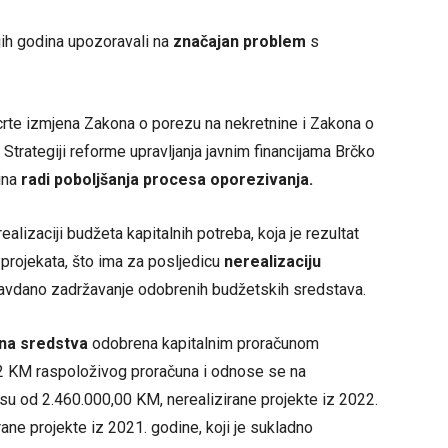
ijih godina upozoravali na
značajan problem
s
crte izmjena Zakona o porezu na nekretnine i Zakona o
Strategiji reforme upravljanja javnim financijama Brčko
ina
radi poboljšanja procesa oporezivanja.
realizaciji budžeta kapitalnih potreba, koja je rezultat
h projekata, što ima za posljedicu
nerealizaciju
avdano zadržavanje odobrenih budžetskih sredstava.
na sredstva
odobrena kapitalnim proračunom
2 KM raspoloživog proračuna i odnose se na
osu od 2.460.000,00 KM, nerealizirane projekte iz 2022.
ane projekte iz 2021. godine, koji je sukladno