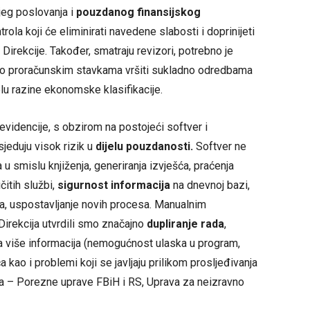
jeg poslovanja i
pouzdanog finansijskog
rola koji će eliminirati navedene slabosti i doprinijeti
Direkcije. Također, smatraju revizori, potrebno je
 o proračunskim stavkama vršiti sukladno odredbama
elu razine ekonomske klasifikacije.
videncije, s obzirom na postojeći softver i
sjeduju visok rizik u
dijelu pouzdanosti.
Softver ne
 smislu knjiženja, generiranja izvješća, praćenja
čitih službi,
sigurnost informacija
na dnevnoj bazi,
a, uspostavljanje novih procesa. Manualnim
irekcija utvrdili smo značajno
dupliranje rada
,
 više informacija (nemogućnost ulaska u program,
 kao i problemi koji se javljaju prilikom prosljeđivanja
 – Porezne uprave FBiH i RS, Uprava za neizravno