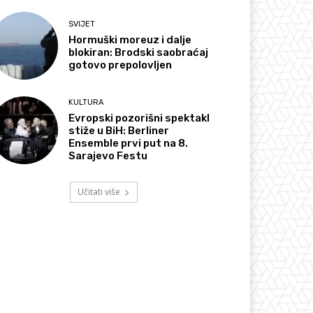
SVIJET
Hormuški moreuz i dalje
blokiran: Brodski saobraćaj
gotovo prepolovljen
KULTURA
Evropski pozorišni spektakl
stiže u BiH: Berliner
Ensemble prvi put na 8.
Sarajevo Festu
Učitati više