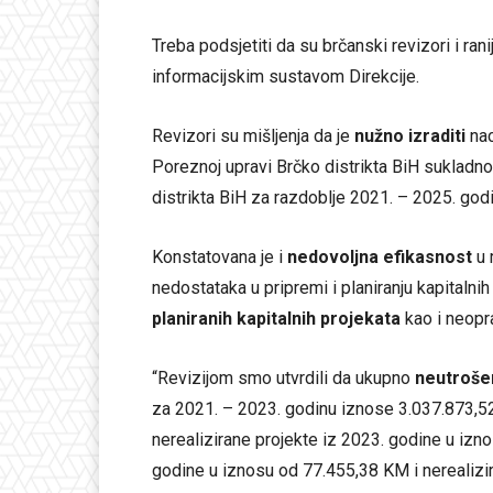
Treba podsjetiti da su brčanski revizori i ran
informacijskim sustavom Direkcije.
Revizori su mišljenja da je
nužno izraditi
na
Poreznoj upravi Brčko distrikta BiH sukladno 
distrikta BiH za razdoblje 2021. – 2025. god
Konstatovana je i
nedovoljna efikasnost
u 
nedostataka u pripremi i planiranju kapitalni
planiranih kapitalnih projekata
kao i neopr
“Revizijom smo utvrdili da ukupno
neutroše
za 2021. – 2023. godinu iznose 3.037.873,5
nerealizirane projekte iz 2023. godine u izn
godine u iznosu od 77.455,38 KM i nerealizir