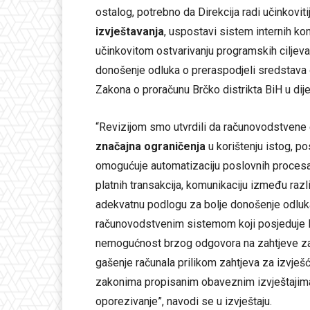
ostalog, potrebno da Direkcija radi učinkoviti
izvještavanja
, uspostavi sistem internih kont
učinkovitom ostvarivanju programskih ciljeva 
donošenje odluka o preraspodjeli sredstava
Zakona o proračunu Brčko distrikta BiH u dij
“Revizijom smo utvrdili da računovodstvene e
značajna ograničenja
u korištenju istog, po
omogućuje automatizaciju poslovnih procesa u
platnih transakcija, komunikaciju između razli
adekvatnu podlogu za bolje donošenje odluk
računovodstvenim sistemom koji posjeduje D
nemogućnost brzog odgovora na zahtjeve za
gašenje računala prilikom zahtjeva za izvješća
zakonima propisanim obaveznim izvještajima
oporezivanje”, navodi se u izvještaju.