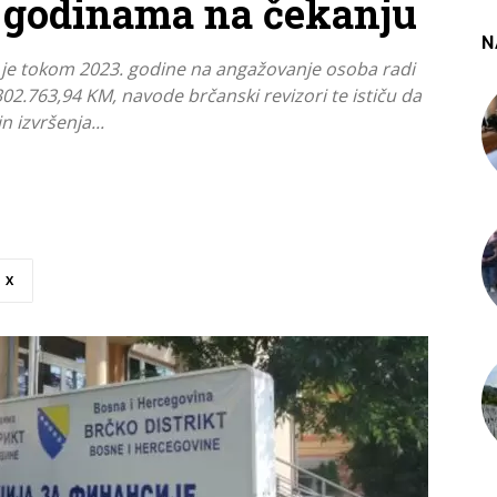
i godinama na čekanju
N
BiH je tokom 2023. godine na angažovanje osoba radi
2.763,94 KM, navode brčanski revizori te ističu da
n izvršenja...
X