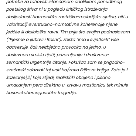
potrebe za fahovski istančanom analitikom ponuđenog
poetskog štiva: ni u pogledu kritičkog istraživanja
dosljednosti harmoničke metričko-melodijske cjeline, niti u
valorizaciji eventualno-normativne koherencije njene
jezičke ili aksiološke ravni. Tim prije što svojim podnaslovom
(“Pjesme o ljubavi i Bosni”), zbirka “Ima li svjetlosti” više
obavezuje, čak neizbježno provocira na jedno, u
doslovnom smislu riječi, prizemljenije i društveno-
semantički urgentnije čitanje. Pokušao sam se prigodno-
svečarski odazvati toj vrsti iza/zova Frljkove knjige. Zato je i
kazivanje
[2]
koje slijedi, realistički obojeno i pisano
umakanjem pera direktno u krvavu mastionicu tek minule
bosanskohercegovačke tragedije.