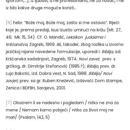
sportom,…), iz ljubavi, a ne profesionalno, ne za novac, i ne
iz bilo kakve druge moguće koristi…
[6]
hebr. “Bože moj, Bože moj, zašto si me ostavio”. Riječi
koje je, prema predaji, Isus izustio umirući na križu (Mt. 27,
46; Mk. 15, 34). Cf. O. Mandić,
Leksikon judaizma i
kršćanstva
, Zagreb, 1969. Ali, također, zbog razlika u izvorno
jezičkoj nijansi navedene formulacije, uporedi i:
Biblija
, izd.
Kršćanska sadašnjost, Zagreb, 1974;
Novi zavet,
prev. s
grčkog, dr. Dimitrije Stefanović (1985.?);
Biblija,
prev. dr.
Lujo Bakotić, izd. Dobra vest, N. Sad, 1988.
Biblija/ Novi
zavjet;
prev. sa gr. Ruben Knežević, izdavači: Dom štampe,
Zenica i BDFBH, Sarajevo, 2001.
[7]
Obazrem li se nadesno i pogledam / nitko ne zna za
mene / Nemam kamo pobjeći / nitko za život moj ne
mari/ (Psalam, 142, 5)