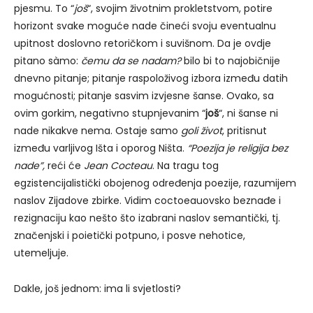
pjesmu. To “
još
“, svojim životnim prokletstvom, potire
horizont svake moguće nade čineći svoju eventualnu
upitnost doslovno retoričkom i suvišnom. Da je ovdje
pitano sàmo:
čemu da se nadam?
bilo bi to najobičnije
dnevno pitanje; pitanje raspoloživog izbora između datih
mogućnosti; pitanje sasvim izvjesne šanse. Ovako, sa
ovim gorkim, negativno stupnjevanim “
još
“, ni šanse ni
nade nikakve nema. Ostaje samo
goli život
, pritisnut
između varljivog Išta i oporog Ništa.
“Poezija je religija bez
nade”,
reći će
Jean Cocteau
. Na tragu tog
egzistencijalistički obojenog određenja poezije, razumijem
naslov Zijadove zbirke. Vidim coctoeauovsko beznađe i
rezignaciju kao nešto što izabrani naslov semantički, tj.
značenjski i poietički potpuno, i posve nehotice,
utemeljuje.
Dakle, još jednom: ima li svjetlosti?