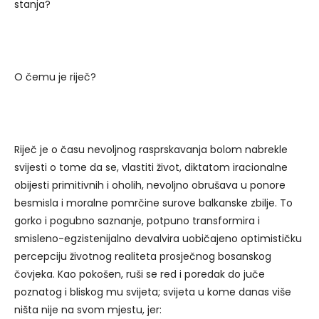
stanja?
O čemu je riječ?
Riječ je o času nevoljnog rasprskavanja bolom nabrekle
svijesti o tome da se, vlastiti život, diktatom iracionalne
obijesti primitivnih i oholih, nevoljno obrušava u ponore
besmisla i moralne pomrčine surove balkanske zbilje. To
gorko i pogubno saznanje, potpuno transformira i
smisleno-egzistenijalno devalvira uobičajeno optimističku
percepciju životnog realiteta prosječnog bosanskog
čovjeka. Kao pokošen, ruši se red i poredak do juče
poznatog i bliskog mu svijeta; svijeta u kome danas više
ništa nije na svom mjestu, jer: