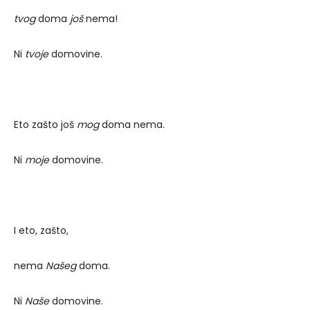
tvog
doma
još
nema!
Ni
tvoje
domovine.
Eto zašto još
mog
doma nema.
Ni
moje
domovine.
I eto, zašto,
nema
Našeg
doma.
Ni
Naše
domovine.