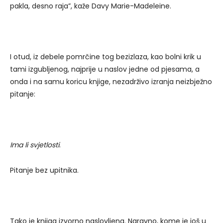
pakla, desno raja”, kaže Davy Marie-Madeleine.
I otud, iz debele pomrčine tog bezizlaza, kao bolni krik u
tami izgubljenog, najprije u naslov jedne od pjesama, a
onda i na samu koricu knjige, nezadrživo izranja neizbježno
pitanje:
Ima li svjetlosti
.
Pitanje bez upitnika.
Tako je knjiga izvorno naslovljena. Naravno, kome je još u