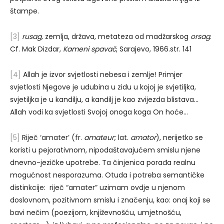
štampe.
[3]
rusag,
zemlja, država, metateza od madžarskog
orsag
.
Cf. Mak Dizdar,
Kameni spavač
, Sarajevo, 1966.str. 141
[4]
Allah je izvor svjetlosti nebesa i zemlje! Primjer
svjetlosti Njegove je udubina u zidu u kojoj je svjetiljka,
svjetiljka je u kandilju, a kandilj je kao zvijezda blistava…
Allah vodi ka svjetlosti Svojoj onoga koga On hoće…
[5]
Riječ ‘amater’ (fr.
amateur;
lat.
amator
), nerijetko se
koristi u pejorativnom, nipodaštavajućem smislu njene
dnevno-jezičke upotrebe. Ta činjenica porađa realnu
mogućnost nesporazuma. Otuda i potreba semantičke
distinkcije: riječ “amater” uzimam ovdje u njenom
doslovnom, pozitivnom smislu i značenju, kao: onaj koji se
bavi nečim (poezijom, književnošću, umjetnošću,