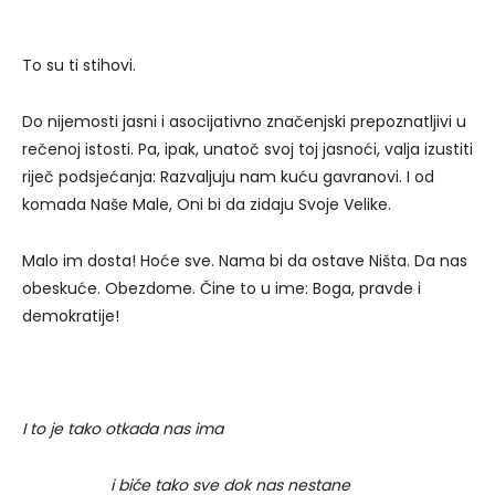
To su ti stihovi.
Do nijemosti jasni i asocijativno značenjski prepoznatljivi u
rečenoj istosti. Pa, ipak, unatoč svoj toj jasnoći, valja izustiti
riječ podsjećanja: Razvaljuju nam kuću gavranovi. I od
komada Naše Male, Oni bi da zidaju Svoje Velike.
Malo im dosta! Hoće sve. Nama bi da ostave Ništa. Da nas
obeskuće. Obezdome. Čine to u ime: Boga, pravde i
demokratije!
I to je tako otkada nas ima
i biće tako sve dok nas nestane