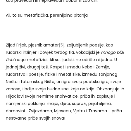
kao pravedan ili nepravedan; dobar ili zao čin.
Ali, to su metafizička, perenijalna pitanja.
Zijad Frljak, pjesnik amater
[5]
, zaljubljenik poezije, kao
rudarski inžinjer i čovjek tvrdog tla, vokacijski je
mnogo bliži
fizici
nego metafizici. Ali se, ljudski, ne odriče ni jedne. U
jednoj živi, drugoj teži. Raspet između Neba i Zemlje,
rudarstva i poezije, fizike i metafizike, između sanjanog
Nešta i fatumskog Ništa, on igra svoju poetsku igru, svoje
zanose, i bdije svoje budne sne, koje ne krije. Obznanjuje ih.
Frljak lovi svoje nemirne snohvatice, priča ih, zapisuje i
namjenski poklanja: majci, djeci, supruzi, prijateljima,
domovini… Zvijezdama, Mjesecu, Vjetru i Travama…; priča
nestvarne priče svojih snova!