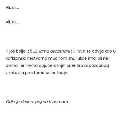
Ali, ali…
Ali, ali…
Ili još bolje:
Eli, Eli, lama asabthani
[6]
Sve se odvija kao u
kafkijanski nestvarno mučnom snu: ulice ima, ali ne i
doma, jer nema dojučerašnjih orjentira ni pozdanog
znakovlja prostorne orijentacije:
Gdje je desno, pojma ti nemam,