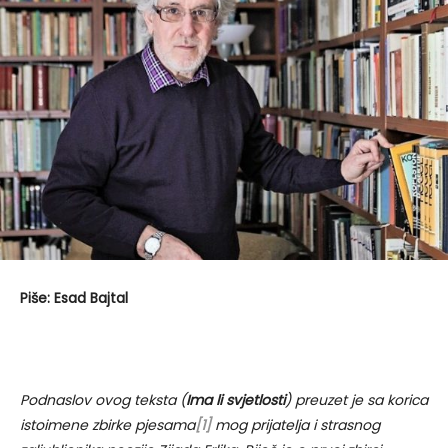
Piše: Esad Bajtal
Podnaslov ovog teksta (
Ima li svjetlosti
) preuzet je sa korica
istoimene zbirke pjesama
[1]
mog prijatelja i strasnog