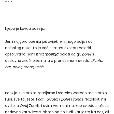
* * *
Lijepo je kovati poeziju.
Jer, i najgora poezija još uvijek je mnogo bolja i od
najboljeg noža. To je već semantičko-etimološki
apsolvirano: sam izraz ‘
poezija
‘ dolazi od gr.
poiesis,
i
doslovno znači pjesma, a u prenesenom smislu:
divota,
čar, polet, zanos, ushit
…
Poezija u sretnim zemljama i sretnim vremenima sretnih
ljudi, sve to jeste. I
čar
i
divota;
i
polet
i
zanos
. Nažalost, mi,
ovdje, u Ovoj Zemlji, i ovim vremenima, kao svjedoci užasa
nedavne kataklizme, nismo od tih ljudi. Rat jeste iza nas, ali