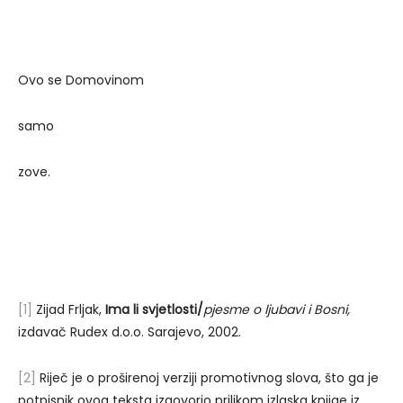
Ovo se Domovinom
samo
zove.
[1]
Zijad Frljak,
Ima li svjetlosti/
pjesme o ljubavi i Bosni,
izdavač Rudex d.o.o. Sarajevo, 2002.
[2]
Riječ je o proširenoj verziji promotivnog slova, što ga je
potpisnik ovog teksta izgovorio prilikom izlaska knjige iz