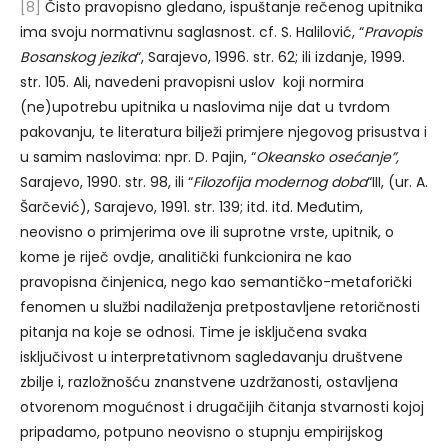
[8]
Čisto pravopisno gledano, ispuštanje rečenog upitnika
ima svoju normativnu saglasnost. cf. S. Halilović, “
Pravopis
Bosanskog jezika
“, Sarajevo, 1996. str. 62; ili izdanje, 1999.
str. 105. Ali, navedeni pravopisni uslov koji normira
(ne)upotrebu upitnika u naslovima nije dat u tvrdom
pakovanju, te literatura bilježi primjere njegovog prisustva i
u samim naslovima: npr. D. Pajin, “
Okeansko osećanje”,
Sarajevo, 1990. str. 98, ili “
Filozofija modernog doba
“III, (ur. A.
Šarčević), Sarajevo, 1991. str. 139; itd. itd. Međutim,
neovisno o primjerima ove ili suprotne vrste, upitnik, o
kome je riječ ovdje, analitički funkcionira ne kao
pravopisna činjenica, nego kao semantičko-metaforički
fenomen u službi nadilaženja pretpostavljene retoričnosti
pitanja na koje se odnosi. Time je isključena svaka
isključivost u interpretativnom sagledavanju društvene
zbilje i, razložnošću znanstvene uzdržanosti, ostavljena
otvorenom mogućnost i drugačijih čitanja stvarnosti kojoj
pripadamo, potpuno neovisno o stupnju empirijskog