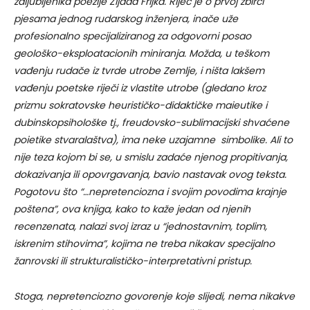
zaljubljenika poezije Zijada Frljka. Riječ je o prvoj zbirci
pjesama jednog rudarskog inženjera, inače uže
profesionalno specijaliziranog za odgovorni posao
geološko-eksploatacionih miniranja. Možda, u teškom
vađenju rudače iz tvrde utrobe Zemlje, i ništa lakšem
vađenju poetske riječi iz vlastite utrobe (gledano kroz
prizmu sokratovske heurističko-didaktičke maieutike i
dubinskopsihološke tj., freudovsko-sublimacijski shvaćene
poietike stvaralaštva), ima neke uzajamne simbolike. Ali to
nije teza kojom bi se, u smislu zadaće njenog propitivanja,
dokazivanja ili opovrgavanja, bavio nastavak ovog teksta.
Pogotovu što “…nepretenciozna i svojim povodima krajnje
poštena”, ova knjiga, kako to kaže jedan od njenih
recenzenata, nalazi svoj izraz u “jednostavnim, toplim,
iskrenim stihovima”, kojima ne treba nikakav specijalno
žanrovski ili strukturalističko-interpretativni pristup.
Stoga, nepretenciozno govorenje koje slijedi, nema nikakve