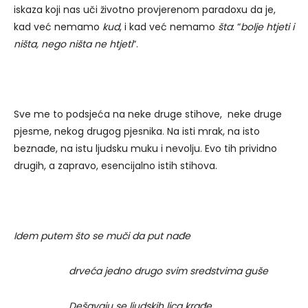
iskaza koji nas uči životno provjerenom paradoxu da je,
kad već nemamo
kud
, i kad već nemamo
šta
: “
bolje htjeti i
ništa, nego ništa ne htjeti
“.
Sve me to podsjeća na neke druge stihove, neke druge
pjesme, nekog drugog pjesnika. Na isti mrak, na isto
beznađe, na istu ljudsku muku i nevolju. Evo tih prividno
drugih, a zapravo, esencijalno istih stihova.
Idem putem što se muči da put nađe
drveća jedno drugo svim sredstvima guše
Dešavaju se ljudskih lica krađe