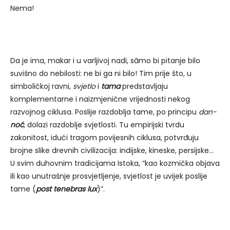
Nema!
Da je ima, makar i u varljivoj nadi, sāmo bi pitanje bilo
suvišno do nebilosti: ne bi ga ni bilo! Tim prije što, u
simboličkoj ravni,
svjetlo
i
tama
predstavljaju
komplementarne i naizmjenične vrijednosti nekog
razvojnog ciklusa. Poslije razdoblja tame, po principu
dan-
noć
, dolazi razdoblje svjetlosti. Tu empirijski tvrdu
zakonitost, idući tragom povijesnih ciklusa, potvrđuju
brojne slike drevnih civilizacija: indijske, kineske, persijske…
U svim duhovnim tradicijama Istoka, “kao kozmička objava
ili kao unutrašnje prosvjetljenje, svjetlost je uvijek poslije
tame (
post tenebras lux
)”.