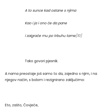
A to sunce kad ostane s njima
Kao i ja i ono će da pane
i zaigraće mu po trbuhu tame
[10]
Tako govori pjesnik.
A nama preostaje još samo to da, zajedno s njim, i na
njegov način, s bolom i rezignirano zaključimo:
Eto, zašto, Čovječe,