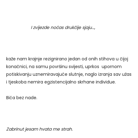
I zvijezde noćas drukčije sjaju…,
kaže nam krajnje rezignirano jedan od onih stihova u čijoj
konačnici, na samu površinu svijesti, uprkos upornom
potiskivanju uznemiravajuće slutnje, naglo izranja sav užas
i tjeskoba nemira egzistencijalno skrhane individue.
Bića bez nade.
Zabrinut jesam hvata me strah.