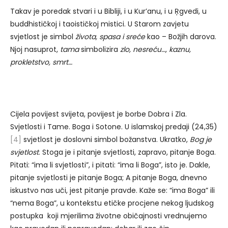
Takav je poredak stvari i u Bibliji, i u Kur’anu, i u Ŗgvedi, u
buddhističkoj i taoističkoj mistici. U Starom zavjetu
svjetlost je simbol
života, spasa i sreće
kao – Božjih darova.
Njoj nasuprot,
tama
simbolizira
zlo, nesreću…, kaznu,
prokletstvo, smrt…
Cijela povijest svijeta, povijest je borbe Dobra i Zla.
Svjetlosti i Tame. Boga i Sotone. U islamskoj predaji (24,35)
[4]
svjetlost je doslovni simbol božanstva. Ukratko,
Bog je
svjetlost
. Stoga je i pitanje svjetlosti, zapravo, pitanje Boga.
Pitati: “ima li svjetlosti”, i pitati: “ima li Boga”, isto je. Dakle,
pitanje svjetlosti je pitanje Boga; A pitanje Boga, dnevno
iskustvo nas uči, jest pitanje pravde. Kaže se: “ima Boga” ili
“nema Boga”, u kontekstu etičke procjene nekog ljudskog
postupka koji mjerilima životne običajnosti vrednujemo