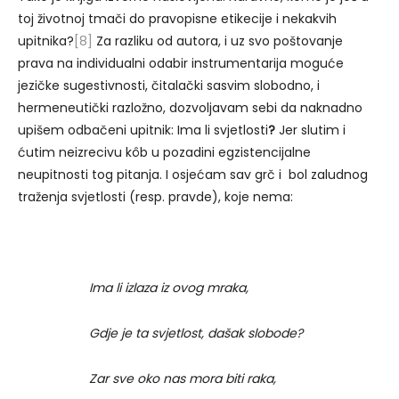
toj životnoj tmači do pravopisne etikecije i nekakvih
upitnika?
[8]
Za razliku od autora, i uz svo poštovanje
prava na individualni odabir instrumentarija moguće
jezičke sugestivnosti, čitalački sasvim slobodno, i
hermeneutički razložno, dozvoljavam sebi da naknadno
upišem odbačeni upitnik: Ima li svjetlosti
?
Jer slutim i
ćutim neizrecivu kôb u pozadini egzistencijalne
neupitnosti tog pitanja. I osjećam sav grč i bol zaludnog
traženja svjetlosti (resp. pravde), koje nema:
Ima li izlaza iz ovog mraka,
Gdje je ta svjetlost, dašak slobode?
Zar sve oko nas mora biti raka,