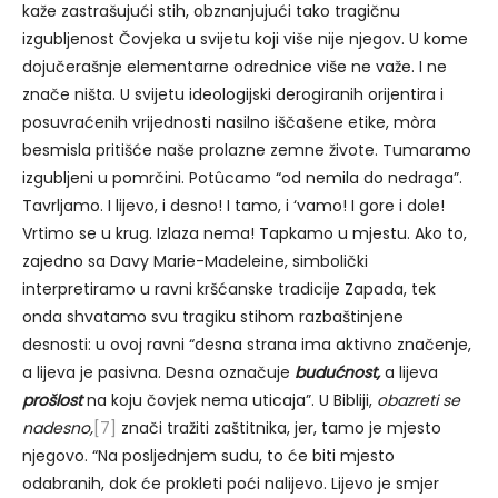
kaže zastrašujući stih, obznanjujući tako tragičnu
izgubljenost Čovjeka u svijetu koji više nije njegov. U kome
dojučerašnje elementarne odrednice više ne važe. I ne
znače ništa. U svijetu ideologijski derogiranih orijentira i
posuvraćenih vrijednosti nasilno iščašene etike, mòra
besmisla pritišće naše prolazne zemne živote. Tumaramo
izgubljeni u pomrčini. Potûcamo “od nemila do nedraga”.
Tavrljamo. I lijevo, i desno! I tamo, i ‘vamo! I gore i dole!
Vrtimo se u krug. Izlaza nema! Tapkamo u mjestu. Ako to,
zajedno sa Davy Marie-Madeleine, simbolički
interpretiramo u ravni kršćanske tradicije Zapada, tek
onda shvatamo svu tragiku stihom razbaštinjene
desnosti: u ovoj ravni “desna strana ima aktivno značenje,
a lijeva je pasivna. Desna označuje
budućnost,
a lijeva
prošlost
na koju čovjek nema uticaja”. U Bibliji,
obazreti se
nadesno,
[7]
znači tražiti zaštitnika, jer, tamo je mjesto
njegovo. “Na posljednjem sudu, to će biti mjesto
odabranih, dok će prokleti poći nalijevo. Lijevo je smjer