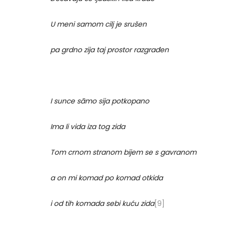
U meni samom cilj je srušen
pa grdno zija taj prostor razgrađen
I sunce sāmo sija potkopano
Ima li vida iza tog zida
Tom crnom stranom bijem se s gavranom
a on mi komad po komad otkida
i od tih komada sebi kuću zida
[9]