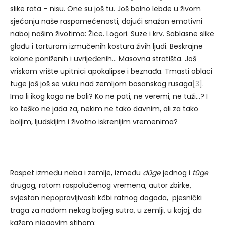
slike rata – nisu. One su još tu. Još bolno lebde u živom
sjećanju naše raspamećenosti, dajući snažan emotivni
naboj našim životima: Žice. Logori. Suze i krv. Sablasne slike
glađu i torturom izmučenih kostura živih ljudi. Beskrajne
kolone poniženih i uvrijeđenih… Masovna stratišta. Još
vriskom vrište upitnici apokalipse i beznađa. Tmasti oblaci
tuge još još se vuku nad zemljom bosanskog rusaga
[3]
.
Ima li ikog koga ne boli? Ko ne pati, ne veremi, ne tuži…? I
ko teško ne jada za, nekim ne tako davnim, ali za tako
boljim, ljudskijim i životno iskrenijim vremenima?
Raspet između neba i zemlje, između
dûge
jednog i
tûge
drugog, ratom raspolučenog vremena, autor zbirke,
svjestan nepopravljivosti kôbi ratnog dogoda, pjesnički
traga za nadom nekog boljeg sutra, u zemlji, u kojoj, da
kažem njegovim stihom: