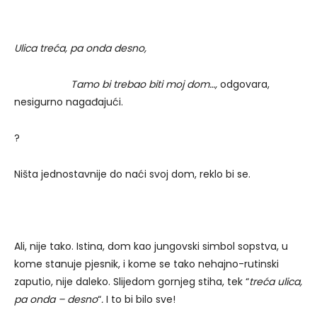
Ulica treća, pa onda desno,
Tamo bi trebao biti moj dom…,
odgovara,
nesigurno nagađajući.
?
Ništa jednostavnije do naći svoj dom, reklo bi se.
Ali, nije tako. Istina, dom kao jungovski simbol sopstva, u
kome stanuje pjesnik, i kome se tako nehajno-rutinski
zaputio, nije daleko. Slijedom gornjeg stiha, tek “
treća ulica,
pa onda – desno
“
.
I to bi bilo sve!