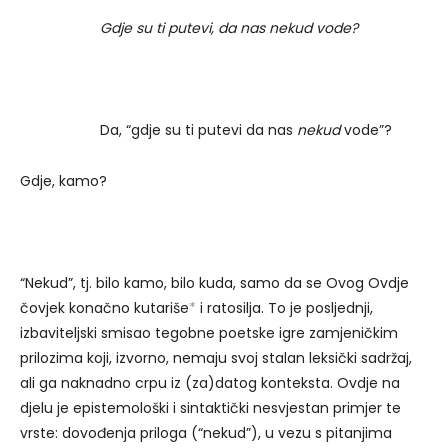
Gdje su ti putevi, da nas nekud vode?
Da, “gdje su ti putevi da nas
nekud
vode”?
Gdje, kamo?
“Nekud”, tj. bilo kamo, bilo kuda, samo da se Ovog Ovdje
čovjek konačno kutariše
*
i ratosilja. To je posljednji,
izbaviteljski smisao tegobne poetske igre zamjeničkim
prilozima koji, izvorno, nemaju svoj stalan leksički sadržaj,
ali ga naknadno crpu iz (za)datog konteksta. Ovdje na
djelu je epistemološki i sintaktički nesvjestan primjer te
vrste: dovođenja priloga (“nekud”), u vezu s pitanjima