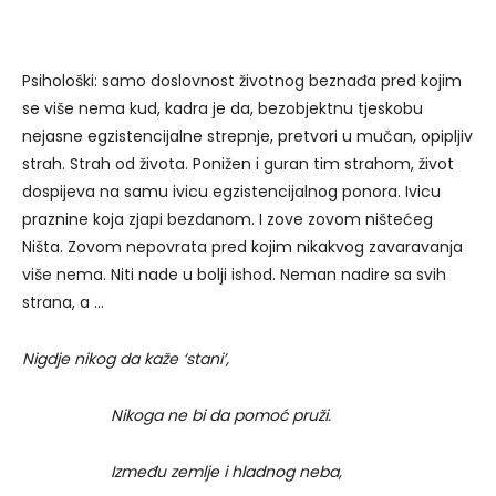
Psihološki: samo doslovnost životnog beznađa pred kojim
se više nema kud, kadra je da, bezobjektnu tjeskobu
nejasne egzistencijalne strepnje, pretvori u mučan, opipljiv
strah. Strah od života. Ponižen i guran tim strahom, život
dospijeva na samu ivicu egzistencijalnog ponora. Ivicu
praznine koja zjapi bezdanom. I zove zovom ništećeg
Ništa. Zovom nepovrata pred kojim nikakvog zavaravanja
više nema. Niti nade u bolji ishod. Neman nadire sa svih
strana, a …
Nigdje nikog da kaže ‘stani’,
Nikoga ne bi da pomoć pruži.
Između zemlje i hladnog neba,