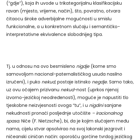
(“gdje”), koja ih uvode u trikategorijalnu klasifikacijsku
ravan (mjesto, vrijeme, način), što, povratno, otvara
čitaocu široke adverbijalne mogućnosti u smislu
funkcionalne, a u konkretnom slučaju i semantičko-
interpretativne ekvivalence slobodnijeg tipa.
Tj. u odnosu na ovo besmisleno
nigdje
(kome smo
samovoljom nacional-paternalističkog usuda nasilno
izručeni)
,
i puko
nekud,
postaje istinsko
negdje.
Samo tako,
uz ovu očajem prizivanu
nekud-
nost (uprkos njenoj
izvorno-jezičkoj neodređenosti), moguće je napustiti tlo
tjeskobne neizvjesnosti ovoga “tu”, i u
nigdini
sanjane
nekudnosti pronaći posljednje utočište
– iracionalnog
spasa
. Niče (F. Nietzsche), bi, da je kojim slučajem među
nama, cijelu stvar apsolvirao na svoj lakonski jezgrovit i
ničeanski ciničan način: oporošću gorčine tvrdog jezičkog