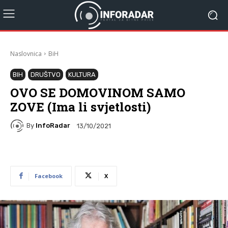
Naslovnica
BiH
BIH
DRUŠTVO
KULTURA
OVO SE DOMOVINOM SAMO
ZOVE (Ima li svjetlosti)
By
InfoRadar
13/10/2021
Facebook
X