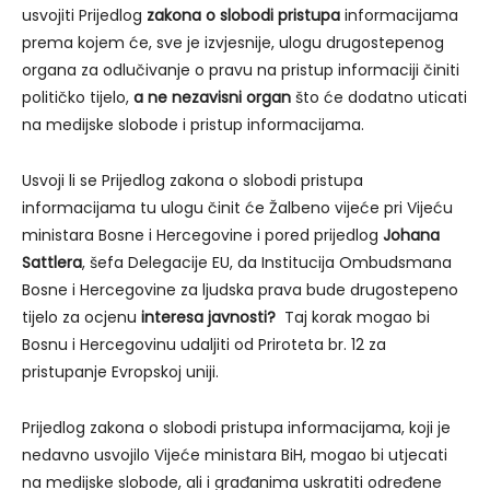
usvojiti Prijedlog
zakona o slobodi pristupa
informacijama
prema kojem će, sve je izvjesnije, ulogu drugostepenog
organa za odlučivanje o pravu na pristup informaciji činiti
političko tijelo,
a ne nezavisni organ
što će dodatno uticati
na medijske slobode i pristup informacijama.
Usvoji li se Prijedlog zakona o slobodi pristupa
informacijama tu ulogu činit će Žalbeno vijeće pri Vijeću
ministara Bosne i Hercegovine i pored prijedlog
Johana
Sattlera
, šefa Delegacije EU, da Institucija Ombudsmana
Bosne i Hercegovine za ljudska prava bude drugostepeno
tijelo za ocjenu
interesa javnosti?
Taj korak mogao bi
Bosnu i Hercegovinu udaljiti od Priroteta br. 12 za
pristupanje Evropskoj uniji.
Prijedlog zakona o slobodi pristupa informacijama, koji je
nedavno usvojilo Vijeće ministara BiH, mogao bi utjecati
na medijske slobode, ali i građanima uskratiti određene