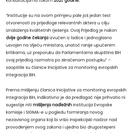
konsultacijama tokom
2021. godine.
“Institucije su na ovom primjeru pale još jedan test
otvorenosti za prijedloge relevantnih aktera u cilju
iznalaženja kvalitetnih rješenja. Ovaj Prijedlog je nakon
dvije godine čekanja
izvučen iz ladice i jednoglasno
usvojen na Vijeću ministara, unatoč ranije upućenim
kritikama, uz preporuku da Parlamentarna skupština BiH
ovaj prijedlog razmatra po skraćenom postupku” –
saopštile su članice Inicijative za monitoring evropskih
integracija BiH.
Prema mišljenju članica Inicijative za monitoring evropskih
integracija BiH, indikativno je da predlagač nije prihvatio ni
sugestije niti
mišljenja nadležnih
institucija Evropske
komisije i SIGMA-e u pogledu formiranja novog
nezavisnog organa koji bi vršio inspekcijski nadzor nad
provođenjem ovog zakona i ujedno bio drugostepeni