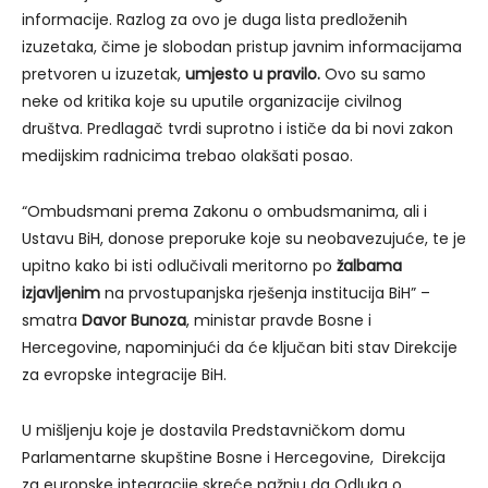
informacije. Razlog za ovo je duga lista predloženih
izuzetaka, čime je slobodan pristup javnim informacijama
pretvoren u izuzetak,
umjesto u pravilo.
Ovo su samo
neke od kritika koje su uputile organizacije civilnog
društva. Predlagač tvrdi suprotno i ističe da bi novi zakon
medijskim radnicima trebao olakšati posao.
“Ombudsmani prema Zakonu o ombudsmanima, ali i
Ustavu BiH, donose preporuke koje su neobavezujuće, te je
upitno kako bi isti odlučivali meritorno po
žalbama
izjavljenim
na prvostupanjska rješenja institucija BiH” –
smatra
Davor Bunoza
, ministar pravde Bosne i
Hercegovine, napominjući da će ključan biti stav Direkcije
za evropske integracije BiH.
U mišljenju koje je dostavila Predstavničkom domu
Parlamentarne skupštine Bosne i Hercegovine, Direkcija
za europske integracije skreće pažnju da Odluka o