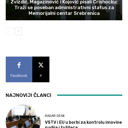
Zvizdić, Magazinović i Kojović pisali Crishocku:
Traži se poseban administrativni status za
Memorijalni centar Srebrenica
Facebook
X
NAJNOVIJI ČLANCI
RADAR DESK
VSTV i EU u borbi za kontrolu imovine
sudija i tužilaca