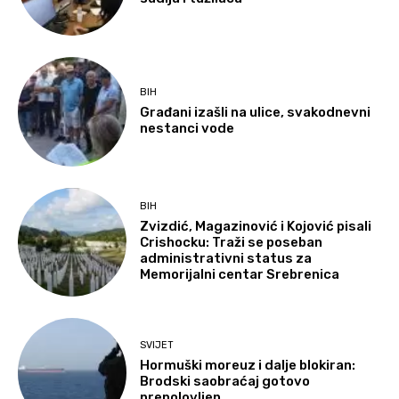
BIH
Građani izašli na ulice, svakodnevni
nestanci vode
BIH
Zvizdić, Magazinović i Kojović pisali
Crishocku: Traži se poseban
administrativni status za
Memorijalni centar Srebrenica
SVIJET
Hormuški moreuz i dalje blokiran:
Brodski saobraćaj gotovo
prepolovljen