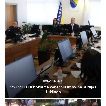
RADAR DESK
VSTV i EU u borbi za kontrolu imovine sudija i
tužilaca