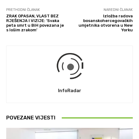
PRETHODNI ČLANAK
NAREDNI ČLANAK
ZRAK OPASAN, VLAST BEZ
Izložba radova
RJEŠENJA I VIZIJE: ‘Svaka
bosanskohercegovačkih
peta smrt u BiH povezana je
umjetnika otvorena u New
s lošim zrakom’
Yorku
InfoRadar
POVEZANE VIJESTI