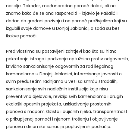
naselje. Također, međunarodna pomoć dolazi, ali ne
znamo kako će se ona rasporediti – izjavio je Pašalić i
dodao da građani pozivaju i na pomoć preživjelima koji su
izgubili svoje domove u Donjoj Jablanici, a sada su bez
ikakve pomoći.
Pred vlastima su postavljeni zahtjevi kao što su hitno
pokretanje istraga i podizanje optužnica protiv odgovornih,
krivično sankcionisanje odgovornih za rad ilegalnog
kamenoloma u Donjoj Jablanici, informisanje javnosti o
svim preduzetim radnjama u vezi sa smrću stradalih,
sankcionisanje svih nadležnih institucija koje nisu
preventivno djelovale, revizija svih kamenoloma i drugih
ekološki opasnih projekata, usklađivanje prostornih
planova s mapom klizišta i bujičnih rijeka, transparentnost
o prikupljenoj pomoći i njenom trošenju i objavljivanje
planova i dinamike sanacije poplavljenih područja.