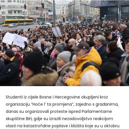
Studenti iz cijele Bosne i Hercegovine okupljeni kroz
organizaciju “Hoće l’ ta promjena”, zajedno s građanima,
danas su organizovali proteste ispred Parlamentarne
skupštine BiH, gdje su izrazili nezadovoljstvo reakcijom
vlasti na katastrofalne poplave i klizišta koje su u oktobru