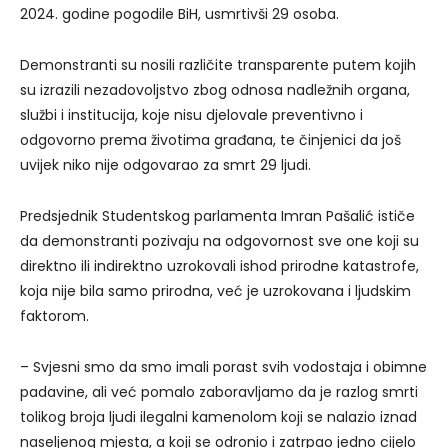
2024. godine pogodile BiH, usmrtivši 29 osoba.
Demonstranti su nosili različite transparente putem kojih
su izrazili nezadovoljstvo zbog odnosa nadležnih organa,
službi i institucija, koje nisu djelovale preventivno i
odgovorno prema životima građana, te činjenici da još
uvijek niko nije odgovarao za smrt 29 ljudi.
Predsjednik Studentskog parlamenta Imran Pašalić ističe
da demonstranti pozivaju na odgovornost sve one koji su
direktno ili indirektno uzrokovali ishod prirodne katastrofe,
koja nije bila samo prirodna, već je uzrokovana i ljudskim
faktorom.
– Svjesni smo da smo imali porast svih vodostaja i obimne
padavine, ali već pomalo zaboravljamo da je razlog smrti
tolikog broja ljudi ilegalni kamenolom koji se nalazio iznad
naseljenog mjesta, a koji se odronio i zatrpao jedno cijelo