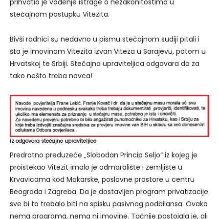
prihvatio je vođenje istrage o nezakonitostima u
stečajnom postupku Vitezita.
Bivši radnici su nedavno u pismu stečajnom sudiji pitali i
šta je imovinom Vitezita izvan Viteza u Sarajevu, potom u
Hrvatskoj te Srbiji. Stečajna upraviteljica odgovara da za
tako nešto treba novca!
iz odgovora stečajne upraviteljice
Predratno preduzeće „Slobodan Princip Seljo“ iz kojeg je
proistekao Vitezit imalo je odmaralište i zemljište u
Krvavicama kod Makarske, poslovne prostore u centru
Beograda i Zagreba. Da je dostavljen program privatizacije
sve bi to trebalo biti na spisku pasivnog podbilansa. Ovako
nema programa, nema ni imovine. Tačnije postojala je, ali