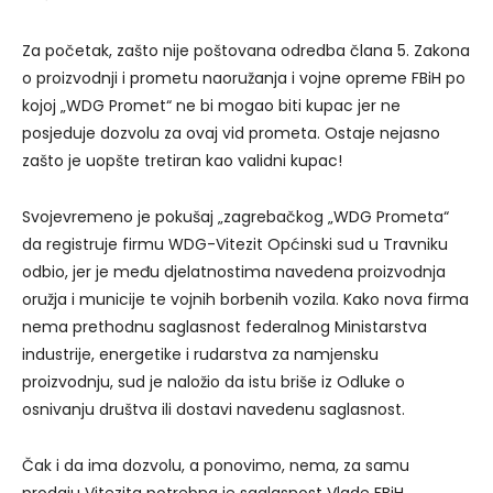
Za početak, zašto nije poštovana odredba člana 5. Zakona
o proizvodnji i prometu naoružanja i vojne opreme FBiH po
kojoj „WDG Promet“ ne bi mogao biti kupac jer ne
posjeduje dozvolu za ovaj vid prometa. Ostaje nejasno
zašto je uopšte tretiran kao validni kupac!
Svojevremeno je pokušaj „zagrebačkog „WDG Prometa“
da registruje firmu WDG-Vitezit Općinski sud u Travniku
odbio, jer je među djelatnostima navedena proizvodnja
oružja i municije te vojnih borbenih vozila. Kako nova firma
nema prethodnu saglasnost federalnog Ministarstva
industrije, energetike i rudarstva za namjensku
proizvodnju, sud je naložio da istu briše iz Odluke o
osnivanju društva ili dostavi navedenu saglasnost.
Čak i da ima dozvolu, a ponovimo, nema, za samu