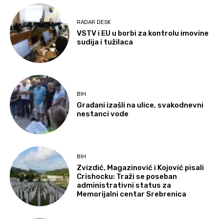
RADAR DESK
VSTV i EU u borbi za kontrolu imovine
sudija i tužilaca
BIH
Građani izašli na ulice, svakodnevni
nestanci vode
BIH
Zvizdić, Magazinović i Kojović pisali
Crishocku: Traži se poseban
administrativni status za
Memorijalni centar Srebrenica