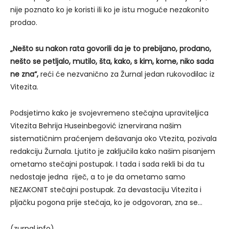
nije poznato ko je koristi ili ko je istu moguće nezakonito
prodao.
„Nešto su nakon rata govorili da je to prebijano, prodano,
nešto se petljalo, mutilo, šta, kako, s kim, kome, niko sada
ne zna“,
reći će nezvanično za Žurnal jedan rukovodilac iz
Vitezita.
Podsjetimo kako je svojevremeno stečajna upraviteljica
Vitezita Behrija Huseinbegović iznervirana našim
sistematičnim praćenjem dešavanja oko Vtezita, pozivala
redakciju Žurnala. Ljutito je zaključila kako našim pisanjem
ometamo stečajni postupak. I tada i sada rekli bi da tu
nedostaje jedna riječ, a to je da ometamo samo
NEZAKONIT stečajni postupak. Za devastaciju Vitezita i
pljačku pogona prije stečaja, ko je odgovoran, zna se…
(zurnal.info)