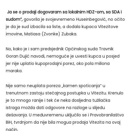
Ja se o prodaji dogovaram sa lokalnim HDZ-om, sa SDA i
sudom“,
govorila je svojevremeno Huseinbegović, no očito
je da je sud izbacila sa liste, a dodala kupaca Vitezitove
imovine, Matiasa (Zvonke) Zubaka.
No, kako je i sam predsjednik Općinskog suda Travnik
Goran Dujić navodi, nemoguće je uvesti kupca u posjed
jer nije uplatio kupoprodajni porez, oko pola miliona
maraka.
Nije samo neuplata poreza „kamen spoticanja“ u
trenutnom zastoju stečajnog postupka u Vitezitu. Krenulo
je to mnogo ranije i tek će neka dosljedna tužilačka
istraga možda dati odgovore na razloge u slijedu
dešavanja. U međuvremenu uključilo se i Pravobranilaštvo
BiH, tvrdnjom da nije bila mogua prodaja Vitezita na ovaj
način.