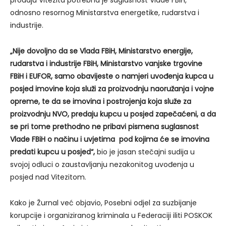
prodaju Vitezita potrebna je saglasnost Vlade FBiH,
odnosno resornog Ministarstva energetike, rudarstva i
industrije.
„Nije dovoljno da se Vlada FBiH, Ministarstvo energije,
rudarstva i industrije FBiH, Ministarstvo vanjske trgovine
FBiH i EUFOR, samo obavijeste o namjeri uvođenja kupca u
posjed imovine koja služi za proizvodnju naoružanja i vojne
opreme, te da se imovina i postrojenja koja služe za
proizvodnju NVO, predaju kupcu u posjed zapečaćeni, a da
se pri tome prethodno ne pribavi pismena suglasnost
Vlade FBiH o načinu i uvjetima pod kojima će se imovina
predati kupcu u posjed“,
bio je jasan stečajni sudija u
svojoj odluci o zaustavljanju nezakonitog uvođenja u
posjed nad Vitezitom.
Kako je Žurnal već objavio, Posebni odjel za suzbijanje
korupcije i organiziranog kriminala u Federaciji iliti POSKOK