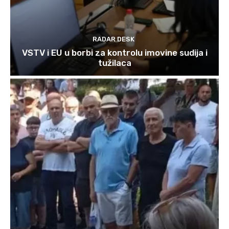
RADAR DESK
VSTV i EU u borbi za kontrolu imovine sudija i
tužilaca