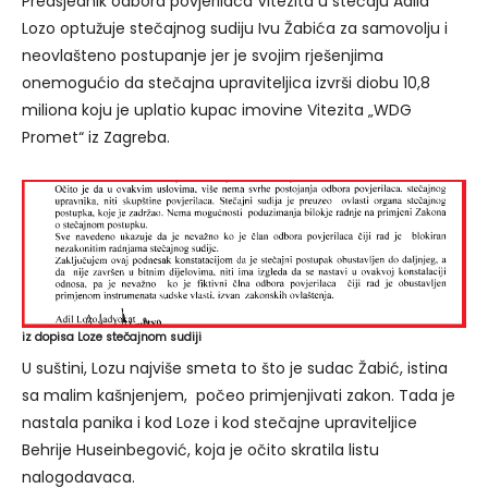
Predsjednik odbora povjerilaca Vitezita u stečaju Adila
Lozo optužuje stečajnog sudiju Ivu Žabića za samovolju i
neovlašteno postupanje jer je svojim rješenjima
onemogućio da stečajna upraviteljica izvrši diobu 10,8
miliona koju je uplatio kupac imovine Vitezita „WDG
Promet“ iz Zagreba.
iz dopisa Loze stečajnom sudiji
U suštini, Lozu najviše smeta to što je sudac Žabić, istina
sa malim kašnjenjem, počeo primjenjivati zakon. Tada je
nastala panika i kod Loze i kod stečajne upraviteljice
Behrije Huseinbegović, koja je očito skratila listu
nalogodavaca.