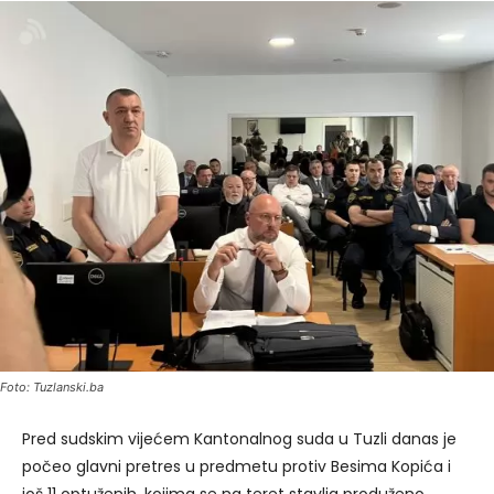
Foto: Tuzlanski.ba
Pred sudskim vijećem Kantonalnog suda u Tuzli danas je
počeo glavni pretres u predmetu protiv Besima Kopića i
još 11 optuženih, kojima se na teret stavlja produženo