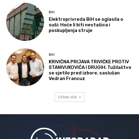
BIH
Elektroprivreda BiH se oglasila o
suši: Hoće li biti nestašica i
poskupljenja struje
BIH
KRIVIČNA PRIJAVA TRIVIĆKE PROTIV
STANIVUKOVIĆA I DRUGIH: Tužilaštvo
se sjetilo pred izbore, saslušan
Vedran Francuz
Učitati više