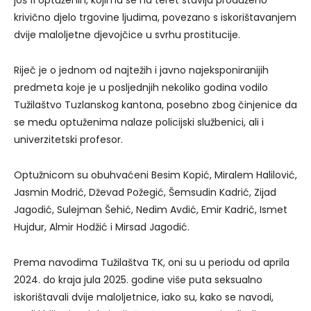
krivično djelo trgovine ljudima, povezano s iskorištavanjem
dvije maloljetne djevojčice u svrhu prostitucije.
Riječ je o jednom od najtežih i javno najeksponiranijih
predmeta koje je u posljednjih nekoliko godina vodilo
Tužilaštvo Tuzlanskog kantona, posebno zbog činjenice da
se među optuženima nalaze policijski službenici, ali i
univerzitetski profesor.
Optužnicom su obuhvaćeni Besim Kopić, Miralem Halilović,
Jasmin Modrić, Dževad Požegić, Šemsudin Kadrić, Zijad
Jagodić, Sulejman Šehić, Nedim Avdić, Emir Kadrić, Ismet
Hujdur, Almir Hodžić i Mirsad Jagodić.
Prema navodima Tužilaštva TK, oni su u periodu od aprila
2024. do kraja jula 2025. godine više puta seksualno
iskorištavali dvije maloljetnice, iako su, kako se navodi,