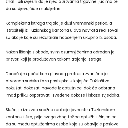
znali i bili svjesni da je riječ o žrtvama trgovine ljudima te
da su djevojčice maloljetne.
Kompleksna istraga trajala je duži vremenski period, a
istražitelji iz Tuzlanskog kantona u dva navrata realizovali
su akcije koje su rezultirale hapšenjem ukupno 12 osoba.
Nakon lišenja slobode, svim osumnjičenima određen je
pritvor, koji je produžavan tokom trajanja istrage.
Današnjim početkom glavnog pretresa zvanično je
otvorena sudska faza postupka u kojoj će Tužilaštvo
pokušati dokazati navode iz optužnice, dok će odbrana
imati priliku osporavati izvedene dokaze i iskaze svjedoka.
Slučaj je izazvao snažne reakcije javnosti u Tuzlanskom
kantonu i šire, prije svega zbog težine optužbi i činjenice
da su među optuženima osobe koje su obavljale poslove