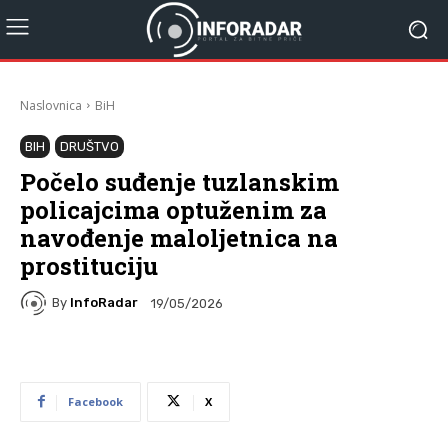
Naslovnica
BiH
BIH
DRUŠTVO
Počelo suđenje tuzlanskim
policajcima optuženim za
navođenje maloljetnica na
prostituciju
By
InfoRadar
19/05/2026
Facebook
X