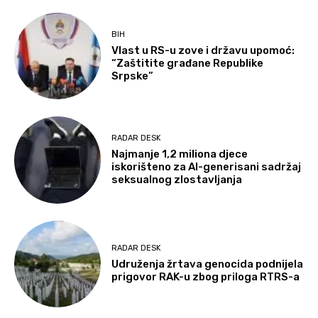
BIH
Vlast u RS-u zove i državu upomoć:
“Zaštitite građane Republike
Srpske”
RADAR DESK
Najmanje 1,2 miliona djece
iskorišteno za AI-generisani sadržaj
seksualnog zlostavljanja
RADAR DESK
Udruženja žrtava genocida podnijela
prigovor RAK-u zbog priloga RTRS-a