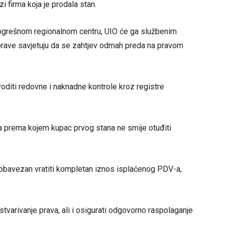
i firma koja je prodala stan.
ogrešnom regionalnom centru, UIO će ga službenim
Uprave savjetuju da se zahtjev odmah preda na pravom
voditi redovne i naknadne kontrole kroz registre
la prema kojem kupac prvog stana ne smije otuđiti
i obavezan vratiti kompletan iznos isplaćenog PDV-a,
tvarivanje prava, ali i osigurati odgovorno raspolaganje