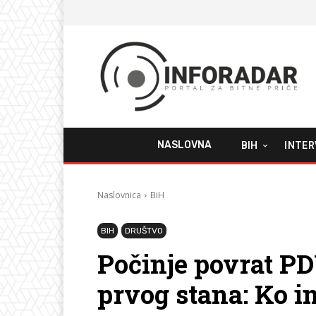
NASLOVNA
BIH
INTER
Naslovnica
BiH
BIH
DRUŠTVO
Počinje povrat P
prvog stana: Ko i