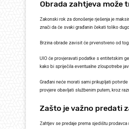
Obrada zahtjeva može tr
Zakonski rok za donošenje rješenja je maksim
znači da će svaki građanin čekati toliko dugo
Brzina obrade zavisit će prvenstveno od toga
UIO će provjeravati podatke s entitetskim
kako bi spriječila eventualne zloupotrebe ja
Građani neće morati sami prikupljati potvrde 
provjere obavljati službenim putem, kroz raz
Zašto je važno predati 
Zahtjev se predaje prema sjedištu prodavca n