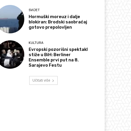
SVIJET
Hormuški moreuz i dalje
blokiran: Brodski saobraćaj
gotovo prepolovljen
KULTURA
Evropski pozorišni spektakl
stiže u BiH: Berliner
Ensemble prvi put na 8.
Sarajevo Festu
Učitati više