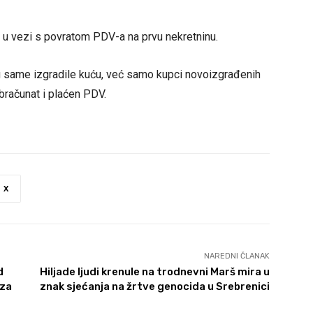
a u vezi s povratom PDV-a na prvu nekretninu.
u same izgradile kuću, već samo kupci novoizgrađenih
obračunat i plaćen PDV.
X
NAREDNI ČLANAK
d
Hiljade ljudi krenule na trodnevni Marš mira u
 za
znak sjećanja na žrtve genocida u Srebrenici