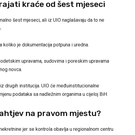
ajati kraće od šest mjeseci
alno šest mjeseci, ali iz UIO naglašavaju da to ne
.
 koliko je dokumentacija potpuna i uredna.
 geodetskim upravama, sudovima i poreskim upravama
vnog novca.
iz drugih institucija. UIO će međuinstitucionalne
mjenu podataka sa nadležnim organima u cijeloj BiH.
zahtjev na pravom mjestu?
ekretnine jer se kontrola obavlja u regionalnom centru