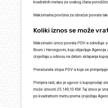
kvadratnih metara za svakog člana porodično
Maksimalna površina za obračun povrata tako
Koliki iznos se može vrat
Maksimalni iznos povrata PDV-a određuje se
Bosni i Hercegovini, koju objavljuje Agencija
izvještaju u odnosu na datum sklapanja kupo
Preračunata stopa PDV-a koja se primjenjuje
Primjera radi, ako je ugovor o kupoprodaji st
može iznositi 25.149,10 KM. Taj iznos je iz
po kvadratnom metru prema izvještaju Agencij