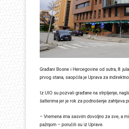
Građani Bosne i Hercegovine od sutra, 8. jul
prvog stana, saopćila je Uprava za indirektn
Iz UIO su pozvali građane na strpljenje, nag
šalterima jer je rok za podnošenje zahtjeva 
– Vremena ima sasvim dovoljno za sve, a m
pažnjom – poručili su iz Uprave.