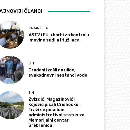
AJNOVIJI ČLANCI
RADAR DESK
VSTV i EU u borbi za kontrolu
imovine sudija i tužilaca
BIH
Građani izašli na ulice,
svakodnevni nestanci vode
BIH
Zvizdić, Magazinović i
Kojović pisali Crishocku:
Traži se poseban
administrativni status za
Memorijalni centar
Srebrenica