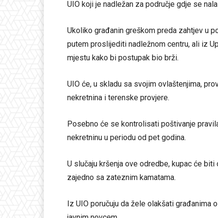
UIO koji je nadležan za područje gdje se nalaz
Ukoliko građanin greškom preda zahtjev u p
putem proslijediti nadležnom centru, ali iz 
mjestu kako bi postupak bio brži.
UIO će, u skladu sa svojim ovlaštenjima, pro
nekretnina i terenske provjere.
Posebno će se kontrolisati poštivanje pravi
nekretninu u periodu od pet godina.
U slučaju kršenja ove odredbe, kupac će bit
zajedno sa zateznim kamatama.
Iz UIO poručuju da žele olakšati građanima os
javnim novcem.