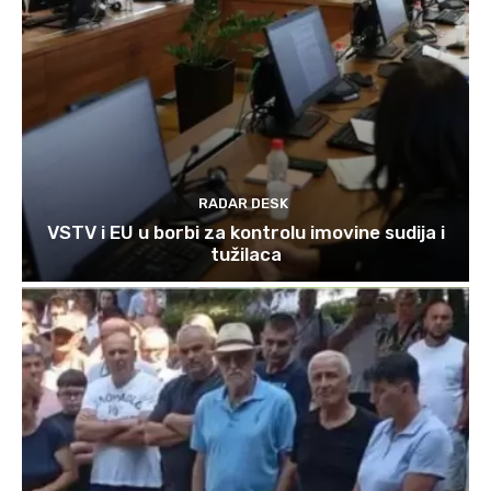
RADAR DESK
VSTV i EU u borbi za kontrolu imovine sudija i
tužilaca