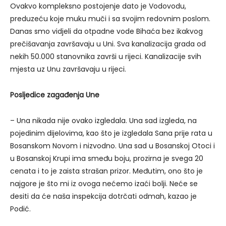
Ovakvo kompleksno postojenje dato je Vodovodu,
preduzeću koje muku muči i sa svojim redovnim poslom.
Danas smo vidjeli da otpadne vode Bihaća bez ikakvog
prečišavanja završavaju u Uni. Sva kanalizacija grada od
nekih 50.000 stanovnika završi u rijeci. Kanalizacije svih
mjesta uz Unu završavaju u rijeci.
Posljedice zagađenja Une
– Una nikada nije ovako izgledala. Una sad izgleda, na
pojedinim dijelovima, kao što je izgledala Sana prije rata u
Bosanskom Novom i nizvodno. Una sad u Bosanskoj Otoci i
u Bosanskoj Krupi ima smeđu boju, prozirna je svega 20
cenata i to je zaista strašan prizor. Međutim, ono što je
najgore je što mi iz ovoga nećemo izaći bolji. Neće se
desiti da će naša inspekcija dotrčati odmah, kazao je
Podić.