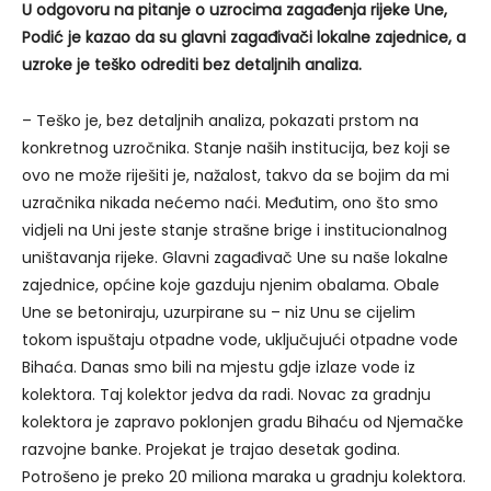
U odgovoru na pitanje o uzrocima zagađenja rijeke Une,
Podić je kazao da su glavni zagađivači lokalne zajednice, a
uzroke je teško odrediti bez detaljnih analiza.
– Teško je, bez detaljnih analiza, pokazati prstom na
konkretnog uzročnika. Stanje naših institucija, bez koji se
ovo ne može riješiti je, nažalost, takvo da se bojim da mi
uzračnika nikada nećemo naći. Međutim, ono što smo
vidjeli na Uni jeste stanje strašne brige i institucionalnog
uništavanja rijeke. Glavni zagađivač Une su naše lokalne
zajednice, općine koje gazduju njenim obalama. Obale
Une se betoniraju, uzurpirane su – niz Unu se cijelim
tokom ispuštaju otpadne vode, uključujući otpadne vode
Bihaća. Danas smo bili na mjestu gdje izlaze vode iz
kolektora. Taj kolektor jedva da radi. Novac za gradnju
kolektora je zapravo poklonjen gradu Bihaću od Njemačke
razvojne banke. Projekat je trajao desetak godina.
Potrošeno je preko 20 miliona maraka u gradnju kolektora.