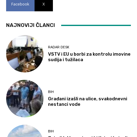
Facebook
X
NAJNOVIJI ČLANCI
RADAR DESK
VSTV i EU u borbi za kontrolu imovine
sudija i tužilaca
BIH
Građani izašli na ulice, svakodnevni
nestanci vode
BIH