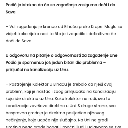
Podić je istakao da će se zagađenje zasigurno doći i do
Save.
– Val zagađenja je krenuo od Bihaća preko Krupe. Moglo se
vidjeti kako rijeka nosi to što je i zagadilo i definitivno će
doći do Save.
U odgovoru na pitanje o odgovornosti za zagađenje Une
Podić je spomenuo još jedan bitan dio problema –
priključci na kanalizaciju uz Unu.
– Postrojenje Kolektor u Bihaću je trebalo da riješi ovaj
problem, koji je nastao i zbog priključaka na kanalizaciju
koja ide direktno uz Unu. Kako kolektor ne radi, sva ta
kanalizacija završava direktno u Uni. S druge strane, sva
bespravna gradnja je direktna posljedica njihovog
nečinjenja, koje uopće nije slučajno. Na Uni ne gradi
sirotinja nego grade bogati i moćni ljudi i uglavnom se sve