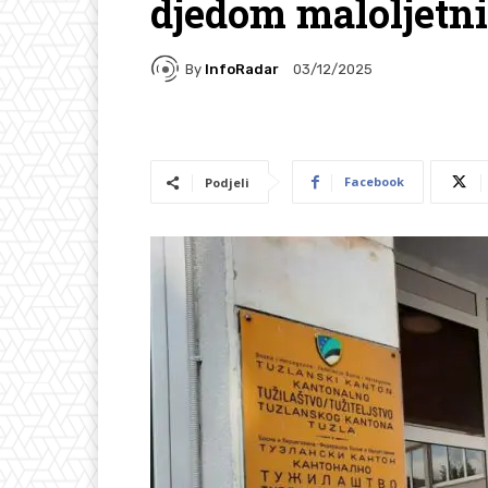
djedom maloljetni
By
InfoRadar
03/12/2025
Facebook
Podjeli