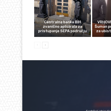
BIH
Centralna banka BiH
VRHOVN
zvanično aplicirala za
Šuman p
pristupanje SEPA području
za ubis