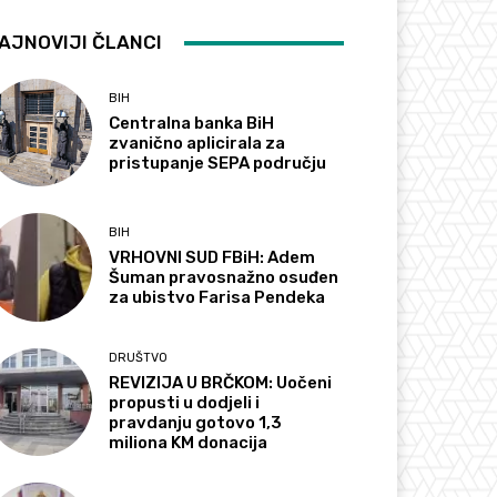
AJNOVIJI ČLANCI
BIH
Centralna banka BiH
zvanično aplicirala za
pristupanje SEPA području
BIH
VRHOVNI SUD FBiH: Adem
Šuman pravosnažno osuđen
za ubistvo Farisa Pendeka
DRUŠTVO
REVIZIJA U BRČKOM: Uočeni
propusti u dodjeli i
pravdanju gotovo 1,3
miliona KM donacija