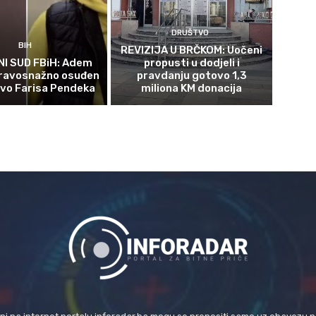
DRUŠTVO
BIH
REVIZIJA U BRČKOM: Uočeni
I SUD FBiH: Adem
propusti u dodjeli i
ravosnažno osuđen
pravdanju gotovo 1,3
tvo Farisa Pendeka
miliona KM donacija