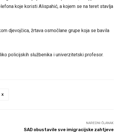
efona koje koristi Alispahić, a kojem se na teret stavlja
ikom djevojčica, žrtava osmočlane grupe koja se bavila
o policijskih službenika i univerzitetski profesor.
X
NAREDNI ČLANAK
SAD obustavile sve imigracijske zahtjeve