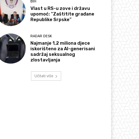
BIH
Vlast u RS-u zove i državu
upomoć: “Zaštitite građane
Republike Srpske”
RADAR DESK
Najmanje 1,2 miliona djece
iskorišteno za AI-generisani
sadržaj seksualnog
zlostavljanja
Učitati više