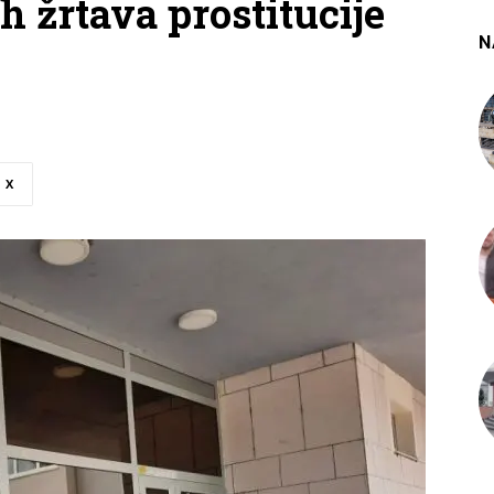
h žrtava prostitucije
N
X