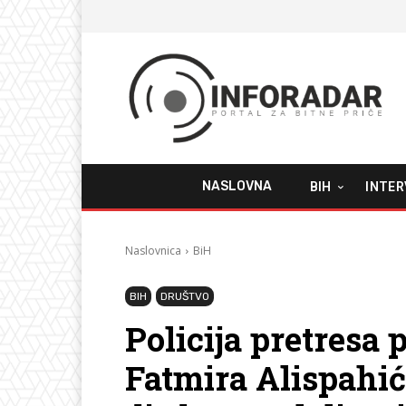
NASLOVNA
BIH
INTER
Naslovnica
BiH
BIH
DRUŠTVO
Policija pretresa 
Fatmira Alispahić