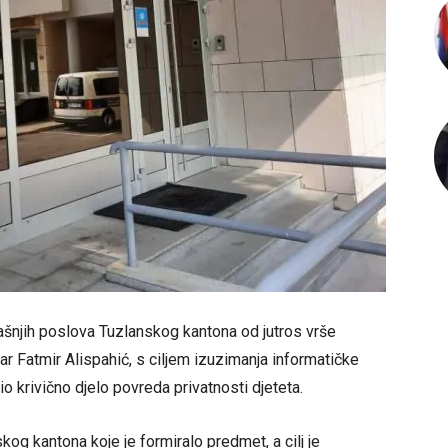
rašnjih poslova Tuzlanskog kantona od jutros vrše
nar Fatmir Alispahić, s ciljem izuzimanja informatičke
o krivično djelo povreda privatnosti djeteta.
kog kantona koje je formiralo predmet, a cilj je