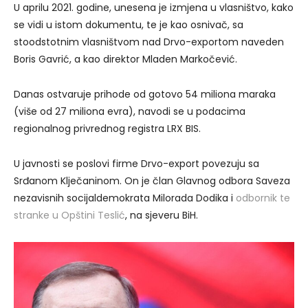
U aprilu 2021. godine, unesena je izmjena u vlasništvo, kako
se vidi u istom dokumentu, te je kao osnivač, sa
stoodstotnim vlasništvom nad Drvo-exportom naveden
Boris Gavrić, a kao direktor Mladen Markočević.
Danas ostvaruje prihode od gotovo 54 miliona maraka
(više od 27 miliona evra), navodi se u podacima
regionalnog privrednog registra LRX BIS.
U javnosti se poslovi firme Drvo-export povezuju sa
Srđanom Klječaninom. On je član Glavnog odbora Saveza
nezavisnih socijaldemokrata Milorada Dodika i
odbornik te
stranke u Opštini Teslić
, na sjeveru BiH.