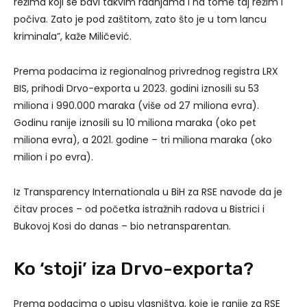
režima koji se bavi takvim radnjama i na tome taj režim i
počiva. Zato je pod zaštitom, zato što je u tom lancu
kriminala”, kaže Miličević.
Prema podacima iz regionalnog privrednog registra LRX
BIS, prihodi Drvo-exporta u 2023. godini iznosili su 53
miliona i 990.000 maraka (više od 27 miliona evra).
Godinu ranije iznosili su 10 miliona maraka (oko pet
miliona evra), a 2021. godine – tri miliona maraka (oko
milion i po evra).
Iz Transparency Internationala u BiH za RSE navode da je
čitav proces – od početka istražnih radova u Bistrici i
Bukovoj Kosi do danas – bio netransparentan.
Ko ‘stoji’ iza Drvo-exporta?
Prema podacima o upisu vlasništva, koje je ranije za RSE