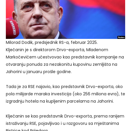
Milorad Dodik, predsjednik RS-a, februar 2025.
Klječanin je s direktorom Drvo-exporta, Mladenom
Markočevićem učestvovao kao predstavnik kompanije na
otvaranju ponuda za nezakonitu kupovinu zemljišta na
Jahorini u januaru prošle godine.
Tada je za RSE najavio, kao predstavnik Drvo-exporta, oko
pola milijarde maraka investicija (oko 256 miliona evra), te
izgradnju hotela na kupljenim parcelama na Jahorini.
Klječanin se kao predstavnik Drvo-exporta, prema ranijem
istraživanju RSE, pojavljivao i u razgovoru sa mještanima
Bistrice kod Prijedora.