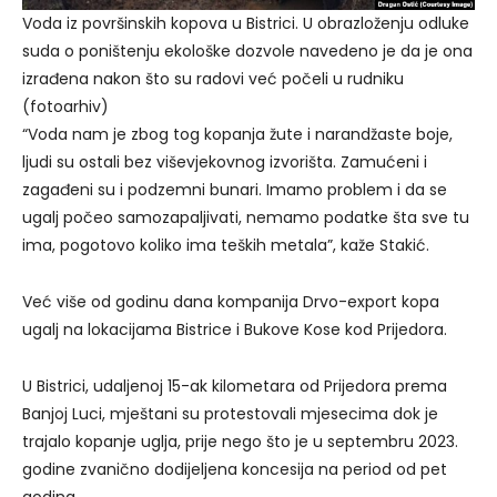
Voda iz površinskih kopova u Bistrici. U obrazloženju odluke
suda o poništenju ekološke dozvole navedeno je da je ona
izrađena nakon što su radovi već počeli u rudniku
(fotoarhiv)
“Voda nam je zbog tog kopanja žute i narandžaste boje,
ljudi su ostali bez viševjekovnog izvorišta. Zamućeni i
zagađeni su i podzemni bunari. Imamo problem i da se
ugalj počeo samozapaljivati, nemamo podatke šta sve tu
ima, pogotovo koliko ima teških metala”, kaže Stakić.
Već više od godinu dana kompanija Drvo-export kopa
ugalj na lokacijama Bistrice i Bukove Kose kod Prijedora.
U Bistrici, udaljenoj 15-ak kilometara od Prijedora prema
Banjoj Luci, mještani su protestovali mjesecima dok je
trajalo kopanje uglja, prije nego što je u septembru 2023.
godine zvanično dodijeljena koncesija na period od pet