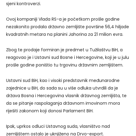
sjeni kontroverzi.
Ovoj kompaniji Vlada RS-a je početkom prošle godine
nezakonito prodala državno zemljište površine 56,4 hiljade
kvadratnih metara na planini Jahorina za 21 milion evra.
Zbog te prodaje formiran je predmet u Tužilaštvu BiH, a
reagovao je i Ustavni sud Bosne i Hercegovine, koji je u julu
prošle godine poništio tu trgovinu državnim zemljištem.
Ustavni sud BiH, kao i visoki predstavnik međunarodne
zajednice u BiH, do sada su u više odluka utvrdili da je
država Bosna i Hercegovina vlasnik državnog zemljišta, te
da se pitanje raspolaganja državnom imovinom mora
riješiti zakonom koji donosi Parlament BiH.
Ipak, uprkos odluci Ustavnog suda, vlasništvo nad
zemljištem ostalo je uknjiženo na Drvo-export.