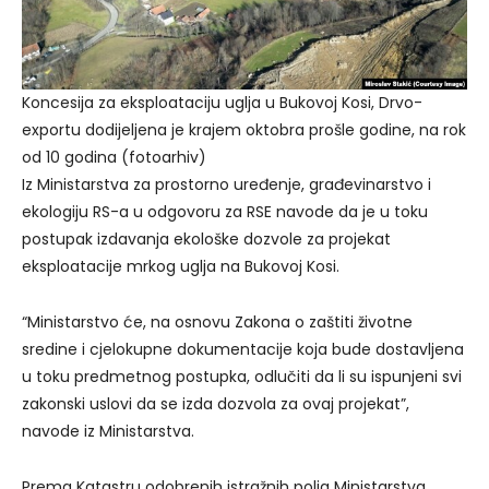
Koncesija za eksploataciju uglja u Bukovoj Kosi, Drvo-
exportu dodijeljena je krajem oktobra prošle godine, na rok
od 10 godina (fotoarhiv)
Iz Ministarstva za prostorno uređenje, građevinarstvo i
ekologiju RS-a u odgovoru za RSE navode da je u toku
postupak izdavanja ekološke dozvole za projekat
eksploatacije mrkog uglja na Bukovoj Kosi.
“Ministarstvo će, na osnovu Zakona o zaštiti životne
sredine i cjelokupne dokumentacije koja bude dostavljena
u toku predmetnog postupka, odlučiti da li su ispunjeni svi
zakonski uslovi da se izda dozvola za ovaj projekat”,
navode iz Ministarstva.
Prema Katastru odobrenih istražnih polja Ministarstva