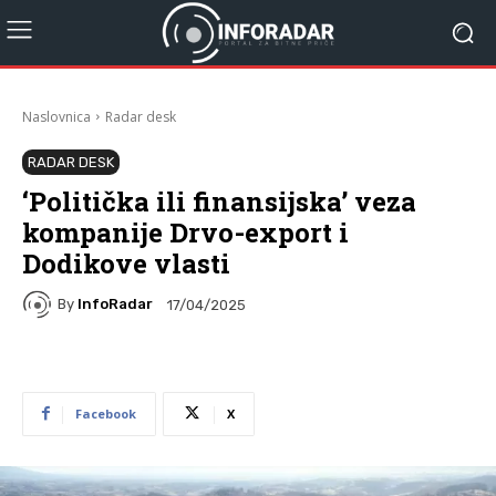
Naslovnica
Radar desk
RADAR DESK
‘Politička ili finansijska’ veza
kompanije Drvo-export i
Dodikove vlasti
By
InfoRadar
17/04/2025
Facebook
X