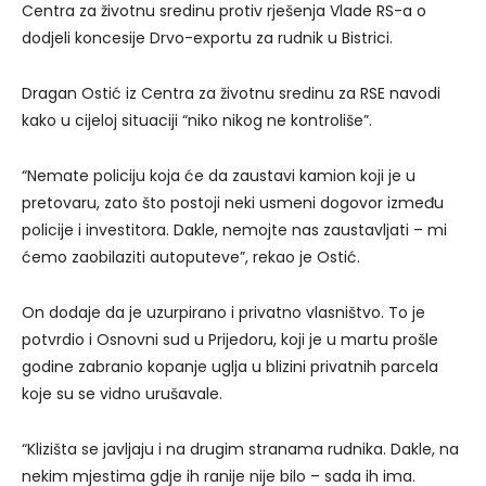
Centra za životnu sredinu protiv rješenja Vlade RS-a o
dodjeli koncesije Drvo-exportu za rudnik u Bistrici.
Dragan Ostić iz Centra za životnu sredinu za RSE navodi
kako u cijeloj situaciji “niko nikog ne kontroliše”.
“Nemate policiju koja će da zaustavi kamion koji je u
pretovaru, zato što postoji neki usmeni dogovor između
policije i investitora. Dakle, nemojte nas zaustavljati – mi
ćemo zaobilaziti autoputeve”, rekao je Ostić.
On dodaje da je uzurpirano i privatno vlasništvo. To je
potvrdio i Osnovni sud u Prijedoru, koji je u martu prošle
godine zabranio kopanje uglja u blizini privatnih parcela
koje su se vidno urušavale.
“Klizišta se javljaju i na drugim stranama rudnika. Dakle, na
nekim mjestima gdje ih ranije nije bilo – sada ih ima.