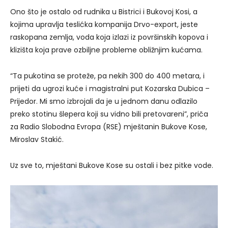
Ono što je ostalo od rudnika u Bistrici i Bukovoj Kosi, a
kojima upravlja teslićka kompanija Drvo-export, jeste
raskopana zemlja, voda koja izlazi iz površinskih kopova i
klizišta koja prave ozbiljne probleme obližnjim kućama.
“Ta pukotina se proteže, pa nekih 300 do 400 metara, i
prijeti da ugrozi kuće i magistralni put Kozarska Dubica –
Prijedor. Mi smo izbrojali da je u jednom danu odlazilo
preko stotinu šlepera koji su vidno bili pretovareni”, priča
za Radio Slobodna Evropa (RSE) mještanin Bukove Kose,
Miroslav Stakić.
Uz sve to, mještani Bukove Kose su ostali i bez pitke vode.