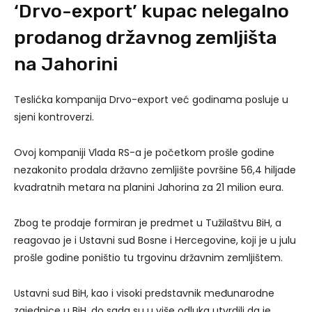
‘Drvo-export’ kupac nelegalno
prodanog državnog zemljišta
na Jahorini
Teslićka kompanija Drvo-export već godinama posluje u
sjeni kontroverzi.
Ovoj kompaniji Vlada RS-a je početkom prošle godine
nezakonito prodala državno zemljište površine 56,4 hiljade
kvadratnih metara na planini Jahorina za 21 milion eura.
Zbog te prodaje formiran je predmet u Tužilaštvu BiH, a
reagovao je i Ustavni sud Bosne i Hercegovine, koji je u julu
prošle godine poništio tu trgovinu državnim zemljištem.
Ustavni sud BiH, kao i visoki predstavnik međunarodne
zajednice u BiH, do sada su u više odluka utvrdili da je