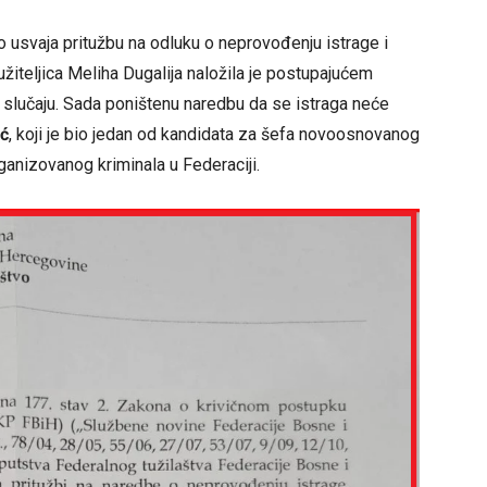
o usvaja pritužbu na odluku o neprovođenju istrage i
užiteljica Meliha Dugalija naložila je postupajućem
slučaju. Sada poništenu naredbu da se istraga neće
ić
, koji je bio jedan od kandidata za šefa novoosnovanog
ganizovanog kriminala u Federaciji.