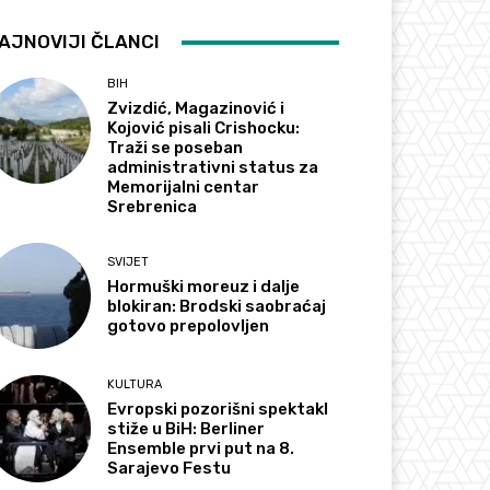
AJNOVIJI ČLANCI
BIH
Zvizdić, Magazinović i
Kojović pisali Crishocku:
Traži se poseban
administrativni status za
Memorijalni centar
Srebrenica
SVIJET
Hormuški moreuz i dalje
blokiran: Brodski saobraćaj
gotovo prepolovljen
KULTURA
Evropski pozorišni spektakl
stiže u BiH: Berliner
Ensemble prvi put na 8.
Sarajevo Festu