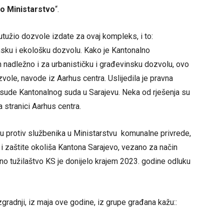
o Ministarstvo
“.
tužio dozvole izdate za ovaj kompleks, i to:
insku i ekološku dozvolu. Kako je Kantonalno
 nadležno i za urbanističku i građevinsku dozvolu, ovo
vole, navode iz Aarhus centra. Uslijedila je pravna
presude Kantonalnog suda u Sarajevu. Neka od rješenja su
a stranici Aarhus centra.
avu protiv službenika u Ministarstvu komunalne privrede,
 i zaštite okoliša Kantona Sarajevo, vezano za način
no tužilaštvo KS je donijelo krajem 2023. godine odluku
zgradnji, iz maja ove godine, iz grupe građana kažu::