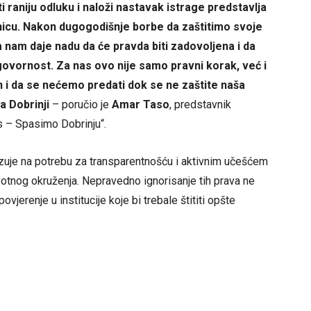
 raniju odluku i naloži nastavak istrage predstavlja
dnicu. Nakon dugogodišnje borbe da zaštitimo svoje
a nam daje nadu da će pravda biti zadovoljena i da
ovornost. Za nas ovo nije samo pravni korak, već i
 i da se nećemo predati dok se ne zaštite naša
a Dobrinji
– poručio je
Amar Taso
, predstavnik
s – Spasimo Dobrinju“.
azuje na potrebu za transparentnošću i aktivnim učešćem
votnog okruženja. Nepravedno ignorisanje tih prava ne
jerenje u institucije koje bi trebale štititi opšte