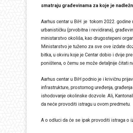
smatraju građevinama za koje je nadležn
Aarhus centar u BiH je tokom 2022. godine u
urbanističku (prvobitna i revidirana), građev
ministarstvo okoliša, kao drugostepeni organ
Ministarstvo je tuženo za sve ove izdate doz
bitka, u okviru koje je Centar dobio i dvije 
poništena, o čemu se može detaljnije čitati n
Aarhus centar u BiH podnio je i krivičnu prij
infrastrukture, prostornog uređenja, građenja
ishodovanje okolinske dozvole. Ali, Kantonal
da neće provoditi istragu u ovom predmetu.
A o odluci da će se ipak provoditi istraga o i