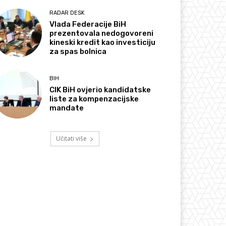
RADAR DESK
Vlada Federacije BiH
prezentovala nedogovoreni
kineski kredit kao investiciju
za spas bolnica
BIH
CIK BiH ovjerio kandidatske
liste za kompenzacijske
mandate
Učitati više