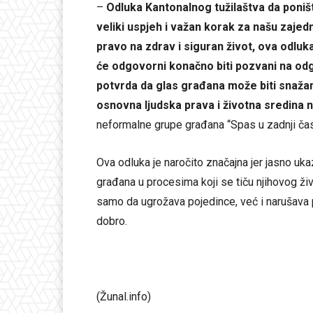
–
Odluka Kantonalnog tužilaštva da poništi
veliki uspjeh i važan korak za našu zaje
pravo na zdrav i siguran život, ova odluk
će odgovorni konačno biti pozvani na odg
potvrda da glas građana može biti snažan
osnovna ljudska prava i životna sredina n
neformalne grupe građana “Spas u zadnji ča
Ova odluka je naročito značajna jer jasno uk
građana u procesima koji se tiču njihovog ži
samo da ugrožava pojedince, već i narušava pov
dobro.
(Žunal.info)