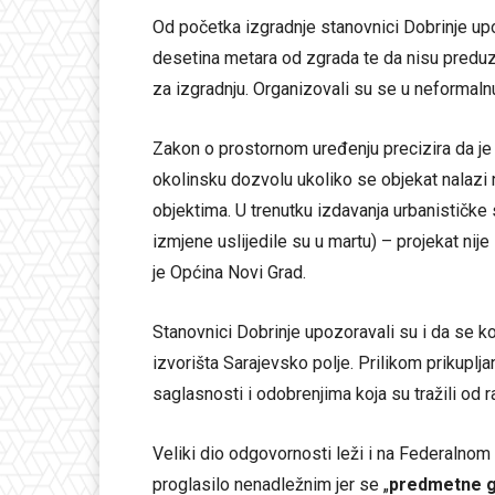
Od početka izgradnje stanovnici Dobrinje u
desetina metara od zgrada te da nisu preduz
za izgradnju. Organizovali su se u neformal
Zakon o prostornom uređenju precizira da je
okolinsku dozvolu ukoliko se objekat nalazi na
objektima. U trenutku izdavanja urbanističke 
izmjene uslijedile su u martu) – projekat nij
je Općina Novi Grad.
Stanovnici Dobrinje upozoravali su i da se 
izvorišta Sarajevsko polje. Prilikom prikuplj
saglasnosti i odobrenjima koja su tražili od ra
Veliki dio odgovornosti leži i na Federalnom 
proglasilo nenadležnim jer se „
predmetne g