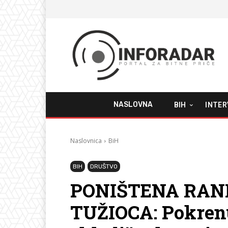
NASLOVNA
BIH
INTER
Naslovnica
BiH
BIH
DRUŠTVO
PONIŠTENA RAN
TUŽIOCA: Pokrenut