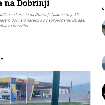
a na Dobrinji
N
ladišta za kerozin na Dobrinji. Nakon što je 30.
aštvo donijelo naredbu o neprovođenju istrage,
ištila tu naredbu
X