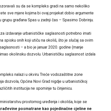
pozoravali su da se kompleks gradi na samo nekoliko
ete sve mjere kojima bi ovaj projekat dobio argumente
nu grupu građana Spas u zadnji čas – Spasimo Dobrinju.
 za izdavanje urbanističke saglasnosti potrebno imati
 spisku onih koji utiču na okoliš, što je slučaj sa ovim
saglasnosti – a bio je januar 2020. godine (manje
e imao okolinsku dozvolu. Urbanističku saglasnost izdala
kompleks nalazi u okviru Treće vodozaštitne zone
anja dozvola, Općina Novi Grad nigdje u urbanističkoj
zličitih institucija ne spominje tu činjenicu.
ministarstvu prostornog uređenja i okoliša, koje se
rađevine posmatrane kao pojedinačne cjeline ne