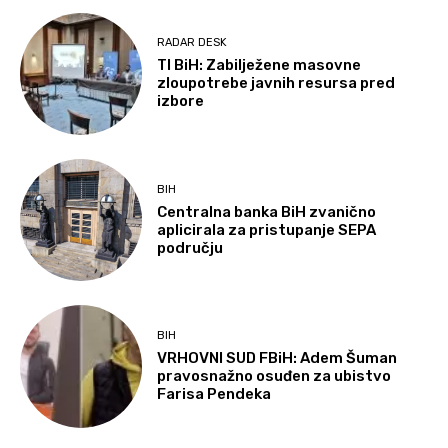
RADAR DESK
TI BiH: Zabilježene masovne
zloupotrebe javnih resursa pred
izbore
BIH
Centralna banka BiH zvanično
aplicirala za pristupanje SEPA
području
BIH
VRHOVNI SUD FBiH: Adem Šuman
pravosnažno osuđen za ubistvo
Farisa Pendeka