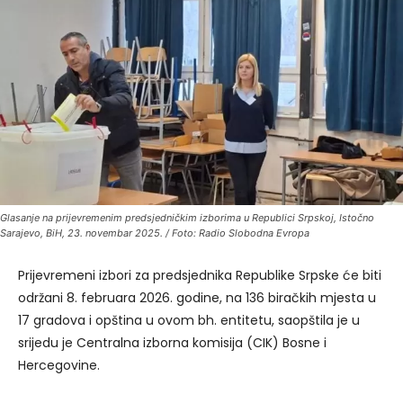
Glasanje na prijevremenim predsjedničkim izborima u Republici Srpskoj, Istočno
Sarajevo, BiH, 23. novembar 2025. / Foto: Radio Slobodna Evropa
Prijevremeni izbori za predsjednika Republike Srpske će biti
održani 8. februara 2026. godine, na 136 biračkih mjesta u
17 gradova i opština u ovom bh. entitetu, saopštila je u
srijedu je Centralna izborna komisija (CIK) Bosne i
Hercegovine.