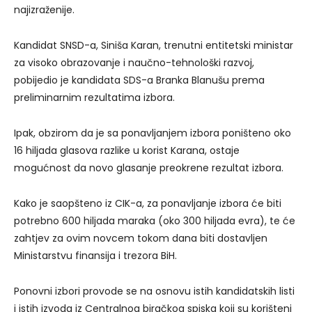
najizraženije.
Kandidat SNSD-a, Siniša Karan, trenutni entitetski ministar
za visoko obrazovanje i naučno-tehnološki razvoj,
pobijedio je kandidata SDS-a Branka Blanušu prema
preliminarnim rezultatima izbora.
Ipak, obzirom da je sa ponavljanjem izbora poništeno oko
16 hiljada glasova razlike u korist Karana, ostaje
mogućnost da novo glasanje preokrene rezultat izbora.
Kako je saopšteno iz CIK-a, za ponavljanje izbora će biti
potrebno 600 hiljada maraka (oko 300 hiljada evra), te će
zahtjev za ovim novcem tokom dana biti dostavljen
Ministarstvu finansija i trezora BiH.
Ponovni izbori provode se na osnovu istih kandidatskih listi
i istih izvoda iz Centralnog biračkog spiska koji su korišteni