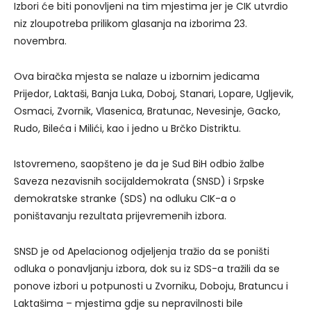
Izbori će biti ponovljeni na tim mjestima jer je CIK utvrdio
niz zloupotreba prilikom glasanja na izborima 23.
novembra.
Ova biračka mjesta se nalaze u izbornim jedicama
Prijedor, Laktaši, Banja Luka, Doboj, Stanari, Lopare, Ugljevik,
Osmaci, Zvornik, Vlasenica, Bratunac, Nevesinje, Gacko,
Rudo, Bileća i Milići, kao i jedno u Brčko Distriktu.
Istovremeno, saopšteno je da je Sud BiH odbio žalbe
Saveza nezavisnih socijaldemokrata (SNSD) i Srpske
demokratske stranke (SDS) na odluku CIK-a o
poništavanju rezultata prijevremenih izbora.
SNSD je od Apelacionog odjeljenja tražio da se poništi
odluka o ponavljanju izbora, dok su iz SDS-a tražili da se
ponove izbori u potpunosti u Zvorniku, Doboju, Bratuncu i
Laktašima – mjestima gdje su nepravilnosti bile