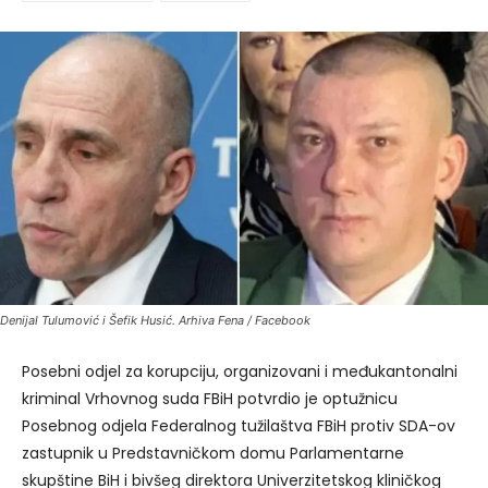
Denijal Tulumović i Šefik Husić. Arhiva Fena / Facebook
Posebni odjel za korupciju, organizovani i međukantonalni
kriminal Vrhovnog suda FBiH potvrdio je optužnicu
Posebnog odjela Federalnog tužilaštva FBiH protiv SDA-ov
zastupnik u Predstavničkom domu Parlamentarne
skupštine BiH i bivšeg direktora Univerzitetskog kliničkog