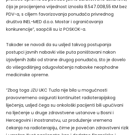
čija je procijenjena vrijednost iznosila 8.547.008,55 KM bez
PDV-a, s ciljem favorizovanja ponuđača privrednog
društva INEL-MED d.o.o. Mostar i ograničavanja
konkurencije”, saopćili su iz POSKOK-a.
Također se navodi da su usljed takvog postupanja
postupci javnih nabavki više puta poništavani nakon
izjavljenih žalbi od strane drugog ponuđača, što je dovelo
do višegodišnjeg odugovlačenja nabavke neophodne
medicinske opreme.
“Zbog toga JZU UKC Tuzla nije bila u mogućnosti
pravovremeno osigurati kontinuitet radioterapijskog
liječenja, usljed čega su onkološki pacijenti bili upućivani
na liječenje u druge zdravstvene ustanove u Bosni i
Hercegovini i inostranstvu, uz produženje vremena
čekanja na radioterapiju, čime je povećan zdravstveni rizik