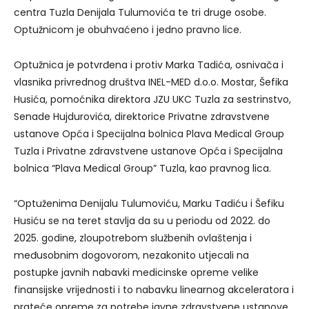
centra Tuzla Denijala Tulumovića te tri druge osobe.
Optužnicom je obuhvaćeno i jedno pravno lice.
Optužnica je potvrđena i protiv Marka Tadića, osnivača i
vlasnika privrednog društva INEL-MED d.o.o. Mostar, Šefika
Husića, pomoćnika direktora JZU UKC Tuzla za sestrinstvo,
Senade Hujdurovića, direktorice Privatne zdravstvene
ustanove Opća i Specijalna bolnica Plava Medical Group
Tuzla i Privatne zdravstvene ustanove Opća i Specijalna
bolnica “Plava Medical Group” Tuzla, kao pravnog lica.
“Optuženima Denijalu Tulumoviću, Marku Tadiću i Šefiku
Husiću se na teret stavlja da su u periodu od 2022. do
2025. godine, zloupotrebom službenih ovlaštenja i
međusobnim dogovorom, nezakonito utjecali na
postupke javnih nabavki medicinske opreme velike
finansijske vrijednosti i to nabavku linearnog akceleratora i
prateće opreme za potrebe javne zdravstvene ustanove,