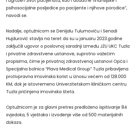
i ugrožen život pacijenata, kao i dodatne finansijske i
psihosocijalne posljedice po pacijente i njihove porodice”,
navodi se.
Nadalje, optužnicom se Denijalu Tulumoviću i Senadi
Hujdurović stavlja na teret da su u januaru 2023.godine
zaključili ugovor o poslovnoj saradnji između JZU UKC Tuzla
i privatne zdravstvene ustanove, suprotno važećim
propisima, čime je privatnoj zdravstvenoj ustanovi Opća i
Specijalna bolnica “Plava Medical Group” Tuzla pribavljena
protivpravna imovinska korist u iznosu većem od 128.000
KM, dok je istovremeno Univerzitetskom kliničkom centru
Tuzla pričinjena imovinska šteta.
Optužnicom je za glavni pretres predloženo ispitivanje 84
svjedoka, 5 vještaka i izvođenje više od 500 materijalnih
dokaza.