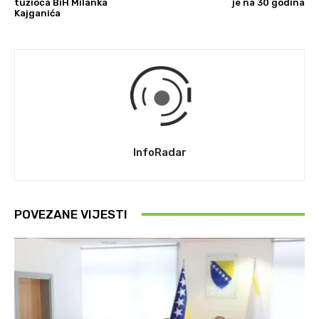
tužioca BiH Milanka
je na 30 godina
Kajganića
InfoRadar
POVEZANE VIJESTI