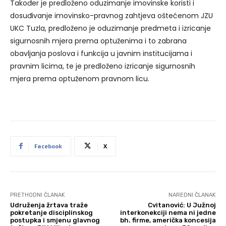
Također je predloženo oduzimanje imovinske koristi i
dosuđivanje imovinsko-pravnog zahtjeva oštećenom JZU
UKC Tuzla, predloženo je oduzimanje predmeta i izricanje
sigurnosnih mjera prema optuženima i to zabrana
obavljanja poslova i funkcija u javnim institucijama i
pravnim licima, te je predloženo izricanje sigurnosnih
mjera prema optuženom pravnom licu.
Facebook
X
PRETHODNI ČLANAK
NAREDNI ČLANAK
Udruženja žrtava traže
Cvitanović: U Južnoj
pokretanje disciplinskog
interkonekciji nema ni jedne
postupka i smjenu glavnog
bh. firme, američka koncesija