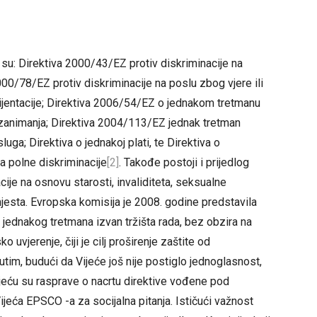
 su: Direktiva 2000/43/EZ protiv diskriminacije na
000/78/EZ protiv diskriminacije na poslu zbog vjere ili
 orijentacije; Direktiva 2006/54/EZ o jednakom tretmanu
i zanimanja; Direktiva 2004/113/EZ jednak tretman
luga; Direktiva o jednakoj plati, te Direktiva o
a polne diskriminacije
[2]
. Takođe postoji i prijedlog
ije na osnovu starosti, invaliditeta, seksualne
g mjesta. Evropska komisija je 2008. godine predstavila
a jednakog tretmana izvan tržišta rada, bez obzira na
ko uvjerenje, čiji je cilj proširenje zaštite od
utim, budući da Vijeće još nije postiglo jednoglasnost,
 Vijeću su rasprave o nacrtu direktive vođene pod
ća EPSCO -a za socijalna pitanja. Ističući važnost