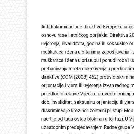
Antidiskriminacione direktive Evropske unije
osnovu rase i etničkog porijekla; Direktiva 2
uvjerenja, invaliditeta, godina ili seksualne
muškaraca i žena u pitanjima zapošljavanja 
muškaraca i žena u pristupu i ponudi roba i us
prebacivanju tereta dokazivanja u predmetim
direktive (COM (2008) 462) protiv diskriminac
orijentacije i vjere ili uvjerenja izvan radno
prijedlog direktive Vijeća o provedbi princip
dob, invaliditet, seksualnu orijentaciju ili vjers
diskriminacije kroz horizontalni pristup. Međ
nacrt je od tada ostao blokiran u toj fazi. U
uzastopnim predsjedavanjem Radne grupe Vije