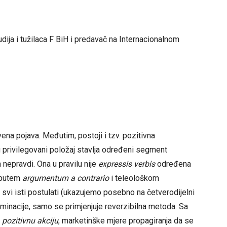
udija i tužilaca F BiH i predavač na Internacionalnom
ena pojava. Međutim, postoji i tzv. pozitivna
u privilegovani položaj stavlja određeni segment
ih nepravdi. Ona u pravilu nije
expressis verbis
određena
i putem
argumentum a contrario
i teleološkom
 svi isti postulati (ukazujemo posebno na četverodijelni
iminacije, samo se primjenjuje reverzibilna metoda. Sa
i
pozitivnu akciju
, marketinške mjere propagiranja da se