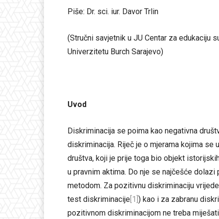
Piše: Dr. sci. iur. Davor Trlin
(Stručni savjetnik u JU Centar za edukaciju s
Univerzitetu Burch Sarajevo)
Uvod
Diskriminacija se poima kao negativna društv
diskriminacija. Riječ je o mjerama kojima se 
društva, koji je prije toga bio objekt istorijsk
u pravnim aktima. Do nje se najčešće dolaz
metodom. Za pozitivnu diskriminaciju vrijede
test diskriminacije
[1]
) kao i za zabranu diskr
pozitivnom diskriminacijom ne treba miješat