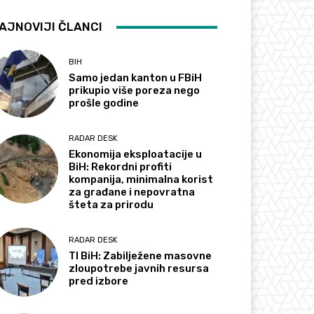
AJNOVIJI ČLANCI
BIH
Samo jedan kanton u FBiH
prikupio više poreza nego
prošle godine
RADAR DESK
Ekonomija eksploatacije u
BiH: Rekordni profiti
kompanija, minimalna korist
za građane i nepovratna
šteta za prirodu
RADAR DESK
TI BiH: Zabilježene masovne
zloupotrebe javnih resursa
pred izbore