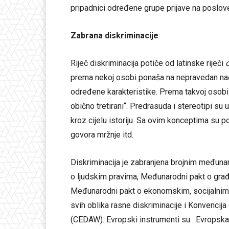
pripadnici određene grupe prijave na poslove
Zabrana diskriminacije
Riječ diskriminacija potiče od latinske riječi
d
prema nekoj osobi ponaša na nepravedan nači
određene karakteristike. Prema takvoj osobi s
obično tretirani“. Predrasuda i stereotipi su 
kroz cijelu istoriju. Sa ovim konceptima su po
govora mržnje itd.
Diskriminacija je zabranjena brojnim međuna
o ljudskim pravima, Međunarodni pakt o građan
Međunarodni pakt o ekonomskim, socijalnim i 
svih oblika rasne diskriminacije i Konvencija 
(CEDAW). Evropski instrumenti su : Evropska