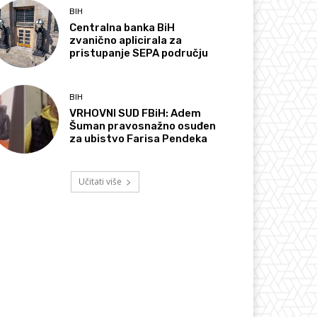
BIH
Centralna banka BiH
zvanično aplicirala za
pristupanje SEPA području
BIH
VRHOVNI SUD FBiH: Adem
Šuman pravosnažno osuđen
za ubistvo Farisa Pendeka
Učitati više