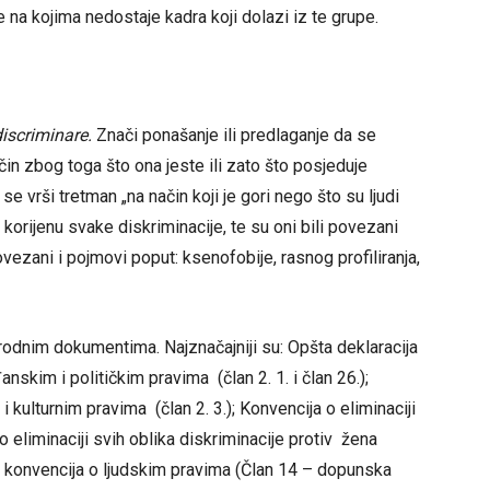
 na kojima nedostaje kadra koji dolazi iz te grupe.
iscriminare.
Znači ponašanje ili predlaganje da se
n zbog toga što ona jeste ili zato što posjeduje
e vrši tretman „na način koji je gori nego što su ljudi
u korijenu svake diskriminacije, te su oni bili povezani
vezani i pojmovi poput: ksenofobije, rasnog profiliranja,
rodnim dokumentima. Najznačajniji su: Opšta deklaracija
skim i političkim pravima (član 2. 1. i član 26.);
kulturnim pravima (član 2. 3.); Konvencija o eliminaciji
o eliminaciji svih oblika diskriminacije protiv žena
 konvencija o ljudskim pravima (Član 14 – dopunska