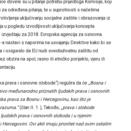
ice dovele su u pitanje potrebu prijedloga Komisije, koji
 za određena pitanja, te u suprotnosti s načelima
rotivljenja uključivanju socijalne zaštite i obrazovanja iz
ja u pogledu izvodljivosti uključivanja koncepta
m izvještaju za 2018. Evropska agencija za osnovna
a nastavi s naporima na usvajanju Direktive kako bi se
a i osiguralo da EU nudi sveobuhvatnu zaštitu od
z obzira na spol, rasno ili etničko porijeklo, vjeru ili
entaciju.
ka prava i osnovne slobode“) regulira da će
„
Bosna i
i nivo međunarodno priznatih ljudskih prava i osnovnih
ska prava za Bosnu i Hercegovinu, kao što je
orazuma.“
(član II. 1. ), Takođe,
„prava i slobode
 ljudskih prava i osnovnih sloboda i u njenim
i Hercegovini. Ovi akti imaju prioritet nad svim ostalim