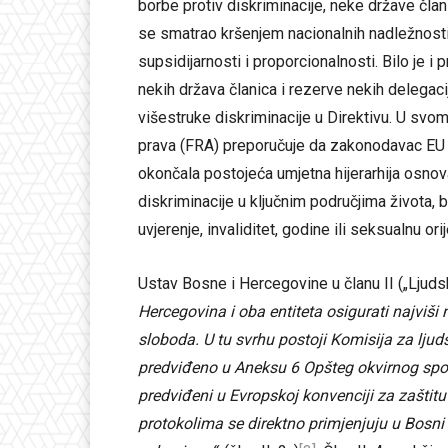
borbe protiv diskriminacije, neke države član
se smatrao kršenjem nacionalnih nadležnosti
supsidijarnosti i proporcionalnosti. Bilo je i p
nekih država članica i rezerve nekih delegaci
višestruke diskriminacije u Direktivu. U svo
prava (FRA) preporučuje da zakonodavac EU -
okončala postojeća umjetna hijerarhija osnov
diskriminacije u ključnim područjima života, be
uvjerenje, invaliditet, godine ili seksualnu orij
Ustav Bosne i Hercegovine u članu II („Ljuds
Hercegovina i oba entiteta osigurati najviš
sloboda. U tu svrhu postoji Komisija za ljud
predviđeno u Aneksu 6 Opšteg okvirnog sp
predviđeni u Evropskoj konvenciji za zaštitu
protokolima se direktno primjenjuju u Bosni 