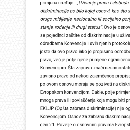
primjena uređuje:
„
Uživanje prava i slobod
diskriminacije po bilo kojoj osnovi, kao što su 
drugo mišljenje, nacionalno ili socijalno 
stanje, rođenje ili drugi status“
. Ovo je osnov
se pojedinci zaštite od diskriminacije u uži
odredbama Konvencije i svih njenih protokola 
jeste da ovo pravo iako je propisano odredb
pravo, već je polje njene primjene ograničen
Konvencijom. Šta zapravo znači nesamostalno
zavisno pravo od nekog zajemčenog propisan
po ovom osnovu moraju se pozivati na diskr
Evropskom konvencijom. Dakle, polje primjene
mnoga prava ili povlašćenja koja mogu biti p
EKLJP (Opšta zabrana diskriminacije) nije o
Konvencijom. Osnov za zabranu diskriminacij
član 21. Povelje o osnovnim pravima Evropsk