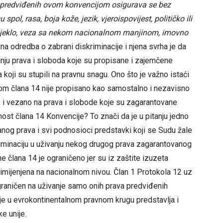
a predviđenih ovom konvencijom osigurava se bez
spol, rasa, boja kože, jezik, vjeroispovijest, političko ili
porijeklo, veza sa nekom nacionalnom manjinom, imovno
na odredba o zabrani diskriminacije i njena svrha je da
vanju prava i sloboda koje su propisane i zajemčene
koji su stupili na pravnu snagu. Ono što je važno istaći
om člana 14 nije propisano kao samostalno i nezavisno
o i vezano na prava i slobode koje su zagarantovane
st člana 14 Konvencije? To znači da je u pitanju jedno
og prava i svi podnosioci predstavki koji se Sudu žale
iminaciju u uživanju nekog drugog prava zagarantovanog
 člana 14 je ograničeno jer su iz zaštite izuzeta
rimijenjena na nacionalnom nivou. Član 1 Protokola 12 uz
graničen na uživanje samo onih prava predviđenih
e u evrokontinentalnom pravnom krugu predstavlja i
e unije.