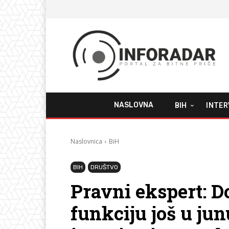
NASLOVNA
BIH
INTER
Naslovnica
BiH
BIH
DRUŠTVO
Pravni ekspert: Do
funkciju još u ju