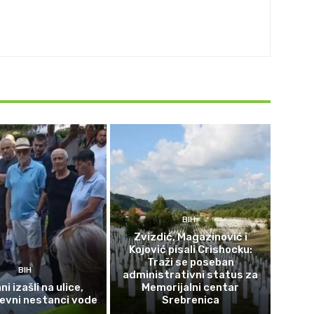
BIH
Zvizdić, Magazinović i
Kojović pisali Crishocku:
Traži se poseban
BIH
administrativni status za
i izašli na ulice,
Memorijalni centar
evni nestanci vode
Srebrenica