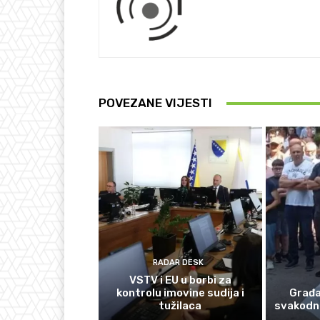
POVEZANE VIJESTI
RADAR DESK
VSTV i EU u borbi za
kontrolu imovine sudija i
Građan
tužilaca
svakodn