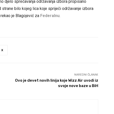
ično djelo sprečavanja održavanja izbora propisano
 strane bilo kojeg lica koje spriječi održavanje izbora
, rekao je Blagojević za
Federalnu
.
X
NAREDNI ČLANAK
Ovo je devet novih linija koje Wizz Air uvodi iz
svoje nove baze u BiH