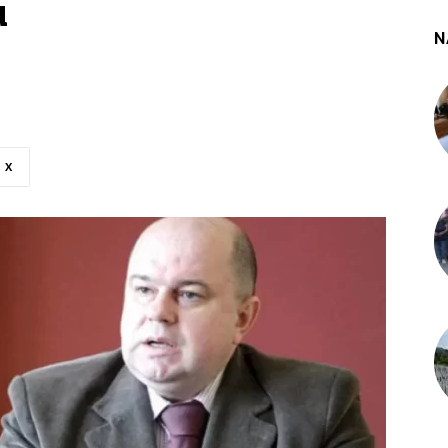
u
N
X