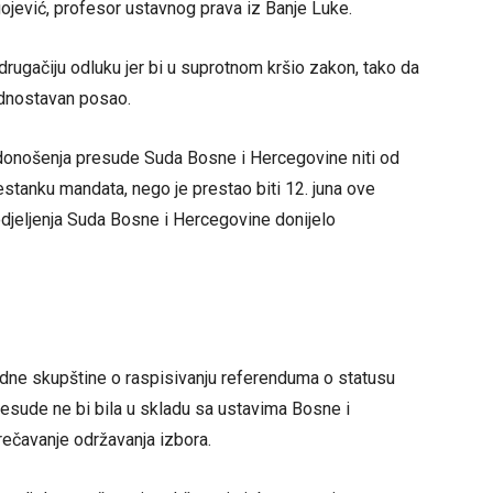
ojević, profesor ustavnog prava iz Banje Luke.
rugačiju odluku jer bi u suprotnom kršio zakon, tako da
ednostavan posao.
 donošenja presude Suda Bosne i Hercegovine niti od
stanku mandata, nego je prestao biti 12. juna ove
djeljenja Suda Bosne i Hercegovine donijelo
dne skupštine o raspisivanju referenduma o statusu
sude ne bi bila u skladu sa ustavima Bosne i
rečavanje održavanja izbora.