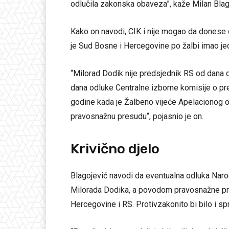
odlučila zakonska obaveza”, kaže Milan Blag
Kako on navodi, CIK i nije mogao da donese d
je Sud Bosne i Hercegovine po žalbi imao j
“Milorad Dodik nije predsjednik RS od dana
dana odluke Centralne izborne komisije o pre
godine kada je Žalbeno vijeće Apelacionog o
pravosnažnu presudu“, pojasnio je on.
Krivično djelo
Blagojević navodi da eventualna odluka Naro
Milorada Dodika, a povodom pravosnažne pre
Hercegovine i RS. Protivzakonito bi bilo i sp