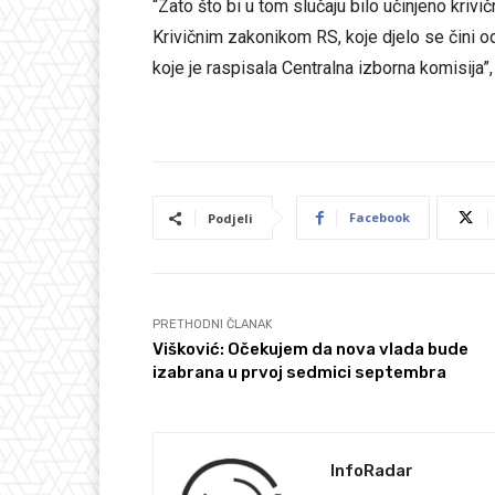
“Zato što bi u tom slučaju bilo učinjeno kriv
Krivičnim zakonikom RS, koje djelo se čini od
koje je raspisala Centralna izborna komisija”
Facebook
Podjeli
PRETHODNI ČLANAK
Višković: Očekujem da nova vlada bude
izabrana u prvoj sedmici septembra
InfoRadar