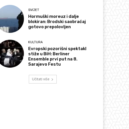
SVIJET
Hormuški moreuz i dalje
blokiran: Brodski saobraćaj
gotovo prepolovljen
KULTURA
Evropski pozorišni spektakl
stiže u BiH: Berliner
Ensemble prvi put na 8.
Sarajevo Festu
Učitati više