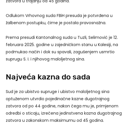
zatvora u trajanju od 45 godina.
Odlukom Vrhovnog suda FBiH presuda je potvrđena u
žalbenom postupku, čime je postala pravosnažna.
Prema presudi Kantonalnog suda u Tuzli, Selimović je 12.
februara 2025. godine u zajedničkom stanu u Kalesiji, na
podmukao način i dok su spavali, zagušenjem usmrtio
suprugu S. I. i njihovog maloljetnog sina.
Najveća kazna do sada
Sud je za ubistvo supruge i ubistvo maloljetnog sina
optuženom utvrdio pojedinačne kazne dugotrajnog
zatvora od po 44 godine, nakon čega mu je, primjenom
odredbi o sticaju, izrečena jedinstvena kazna dugotrajnog
zatvora u zakonskom maksimumu od 45 godina.