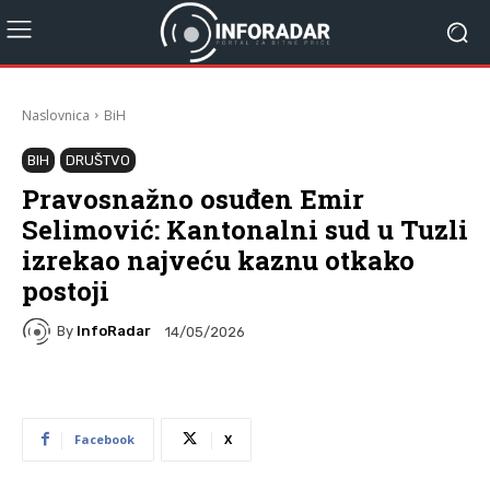
Naslovnica
BiH
BIH
DRUŠTVO
Pravosnažno osuđen Emir
Selimović: Kantonalni sud u Tuzli
izrekao najveću kaznu otkako
postoji
By
InfoRadar
14/05/2026
Facebook
X