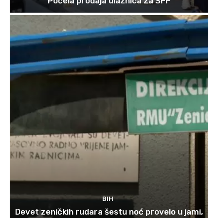
Počela prodaja ulaznica za SFF
BIH
Devet zeničkih rudara šestu noć provelo u jami,