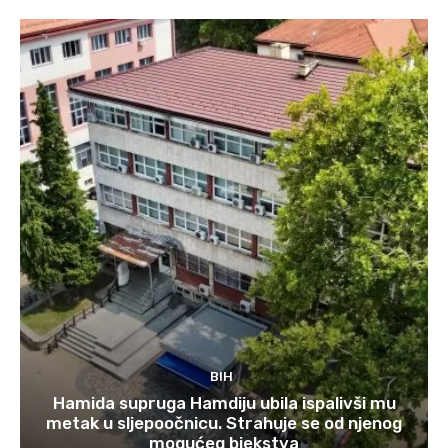
BIH
Hamida supruga Hamdiju ubila ispalivši mu
metak u sljepoočnicu. Strahuje se od njenog
mogućeg bjekstva