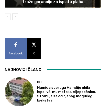
traže garancije za isplatu plaća
Facebook
X
NAJNOVIJI ČLANCI
BIH
Hamida supruga Hamdiju ubila
ispalivši mu metak u sljepoočnicu.
Strahuje se od njenog mogućeg
bjekstva