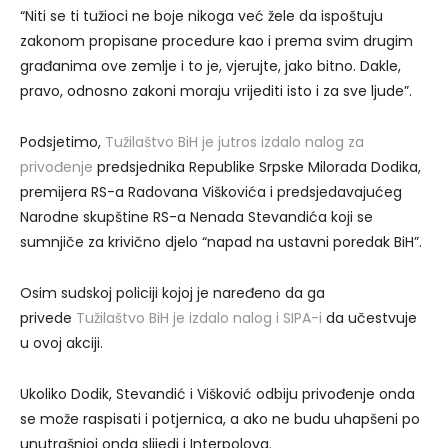
“Niti se ti tužioci ne boje nikoga već žele da ispoštuju
zakonom propisane procedure kao i prema svim drugim
građanima ove zemlje i to je, vjerujte, jako bitno. Dakle,
pravo, odnosno zakoni moraju vrijediti isto i za sve ljude”.
Podsjetimo,
Tužilaštvo BiH je jutros izdalo nalog za
privođenje
predsjednika Republike Srpske Milorada Dodika,
premijera RS-a Radovana Viškovića i predsjedavajućeg
Narodne skupštine RS-a Nenada Stevandića koji se
sumnjiče za krivično djelo “napad na ustavni poredak BiH”.
Osim sudskoj policiji kojoj je naređeno da ga
privede
Tužilaštvo BiH je izdalo nalog i SIPA-i
da učestvuje
u ovoj akciji.
Ukoliko Dodik, Stevandić i Višković odbiju privođenje onda
se može raspisati i potjernica, a ako ne budu uhapšeni po
unutrašnjoj onda slijedi i Interpolova.