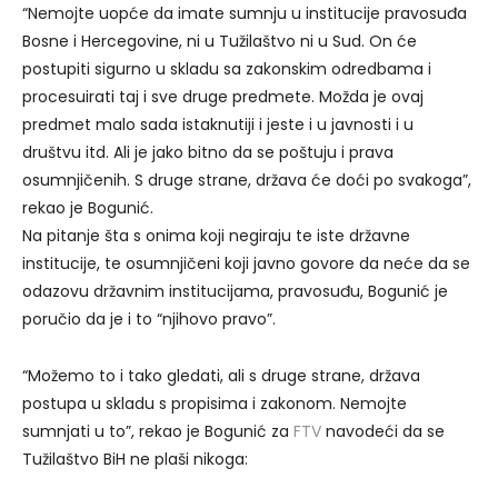
“Nemojte uopće da imate sumnju u institucije pravosuđa
Bosne i Hercegovine, ni u Tužilaštvo ni u Sud. On će
postupiti sigurno u skladu sa zakonskim odredbama i
procesuirati taj i sve druge predmete. Možda je ovaj
predmet malo sada istaknutiji i jeste i u javnosti i u
društvu itd. Ali je jako bitno da se poštuju i prava
osumnjičenih. S druge strane, država će doći po svakoga”,
rekao je Bogunić.
Na pitanje šta s onima koji negiraju te iste državne
institucije, te osumnjičeni koji javno govore da neće da se
odazovu državnim institucijama, pravosuđu, Bogunić je
poručio da je i to “njihovo pravo”.
“Možemo to i tako gledati, ali s druge strane, država
postupa u skladu s propisima i zakonom. Nemojte
sumnjati u to”, rekao je Bogunić za
FTV
navodeći da se
Tužilaštvo BiH ne plaši nikoga: