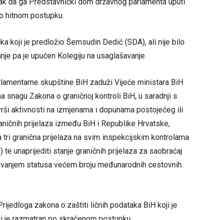
učak da ga Predstavnički dom državnog parlamenta uputi
o hitnom postupku.
učka koji je predložio Šemsudin Dedić (SDA), ali nije bilo
nje pa je upućen Kolegiju na usaglašavanje.
lamentarne skupštine BiH zaduži Vijeće ministara BiH
a snagu Zakona o graničnoj kontroli BiH, u saradnji s
ši aktivnosti na izmjenama i dopunama postojećeg ili
aničnih prijelaza između BiH i Republike Hrvatske,
 tri granična prijelaza na svim inspekcijskim kontrolama
) te unaprijediti stanje graničnih prijelaza za saobraćaj
ljivanjem statusa većem broju međunarodnih cestovnih
 Prijedloga zakona o zaštiti ličnih podataka BiH koji je
oji je razmatran po skraćenom postupku.