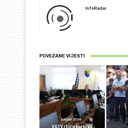
InfoRadar
POVEZANE VIJESTI
RADAR DESK
VSTV i EU u borbi za