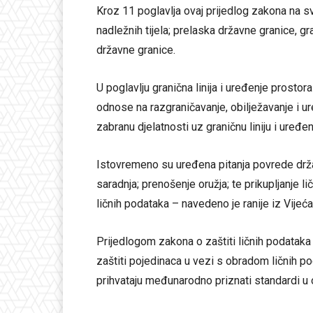
Kroz 11 poglavlja ovaj prijedlog zakona na s
nadležnih tijela; prelaska državne granice, gr
državne granice.
U poglavlju granična linija i uređenje prostor
odnose na razgraničavanje, obilježavanje i uređ
zabranu djelatnosti uz graničnu liniju i uređe
Istovremeno su uređena pitanja povrede drža
saradnja; prenošenje oružja; te prikupljanje l
ličnih podataka – navedeno je ranije iz Vijeća
Prijedlogom zakona o zaštiti ličnih podatak
zaštiti pojedinaca u vezi s obradom ličnih p
prihvataju međunarodno priznati standardi u o