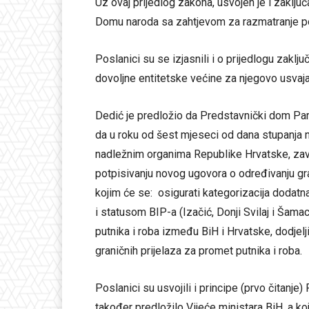
Uz ovaj prijedlog zakona, usvojen je i zaklj
Domu naroda sa zahtjevom za razmatranje p
Poslanici su se izjasnili i o prijedlogu zaklj
dovoljne entitetske većine za njegovo usvaja
Dedić je predložio da Predstavnički dom Par
da u roku od šest mjeseci od dana stupanja n
nadležnim organima Republike Hrvatske, zavr
potpisivanju novog ugovora o određivanju gr
kojim će se: osigurati kategorizacija dodatna
i statusom BIP-a (Izačić, Donji Svilaj i Šamac
putnika i roba između BiH i Hrvatske, dodje
graničnih prijelaza za promet putnika i roba.
Poslanici su usvojili i principe (prvo čitanje)
također predložilo Vijeće ministara BiH, a k