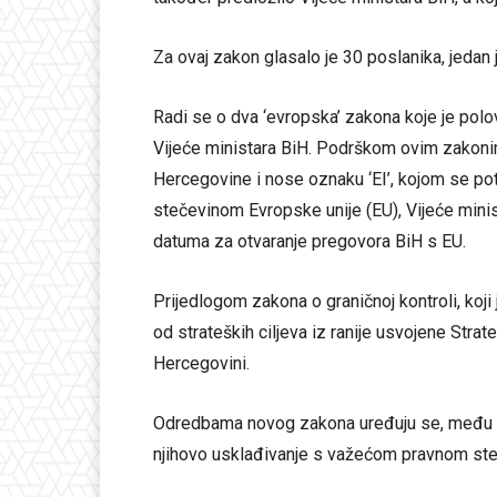
Za ovaj zakon glasalo je 30 poslanika, jedan 
Radi se o dva ‘evropska’ zakona koje je pol
Vijeće ministara BiH. Podrškom ovim zakonima
Hercegovine i nose oznaku ‘EI’, kojom se p
stečevinom Evropske unije (EU), Vijeće minis
datuma za otvaranje pregovora BiH s EU.
Prijedlogom zakona o graničnoj kontroli, koji
od strateških ciljeva iz ranije usvojene Strat
Hercegovini.
Odredbama novog zakona uređuju se, među ost
njihovo usklađivanje s važećom pravnom st