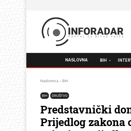
NASLOVNA
BIH
INTER
Naslovnica
BiH
BIH
DRUŠTVO
Predstavnički do
Prijedlog zakona o