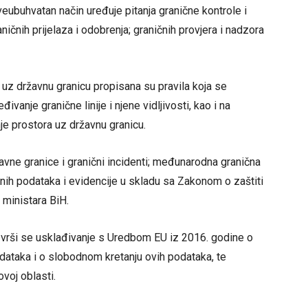
veubuhvatan način uređuje pitanja granične kontrole i
aničnih prijelaza i odobrenja; graničnih provjera i nadzora
a uz državnu granicu propisana su pravila koja se
ivanje granične linije i njene vidljivosti, kao i na
nje prostora uz državnu granicu.
vne granice i granični incidenti; međunarodna granična
ičnih podataka i evidencije u skladu sa Zakonom o zaštiti
 ministara BiH.
a vrši se usklađivanje s Uredbom EU iz 2016. godine o
odataka i o slobodnom kretanju ovih podataka, te
voj oblasti.