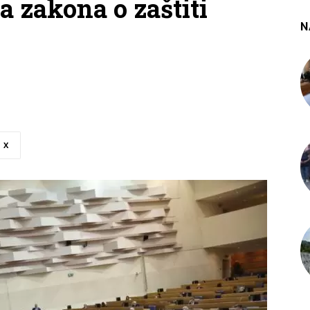
a zakona o zaštiti
N
X