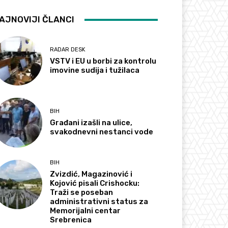
AJNOVIJI ČLANCI
RADAR DESK
VSTV i EU u borbi za kontrolu
imovine sudija i tužilaca
BIH
Građani izašli na ulice,
svakodnevni nestanci vode
BIH
Zvizdić, Magazinović i
Kojović pisali Crishocku:
Traži se poseban
administrativni status za
Memorijalni centar
Srebrenica