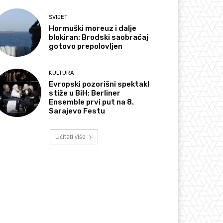
SVIJET
Hormuški moreuz i dalje
blokiran: Brodski saobraćaj
gotovo prepolovljen
KULTURA
Evropski pozorišni spektakl
stiže u BiH: Berliner
Ensemble prvi put na 8.
Sarajevo Festu
Učitati više