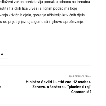
redloženi zakon predstavlja pomak u odnosu na trenutna
štita fizičkih lica u vezi s ličnim podacima koje
anja krivičnih djela, gonjenja učinitelja krivičnih djela,
tu od prijetnji javnoj sigurnosti i njihovo sprečavanje.
X
NAREDNI ČLANAK
Ministar Sevlid Hurtić vodi 12 osoba u
a
Ženevu, a šestero u “planinski raj”
Chamonix!?