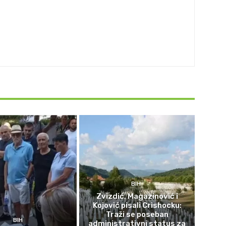
BIH
Zvizdić, Magazinović i
Kojović pisali Crishocku:
Traži se poseban
BIH
administrativni status za