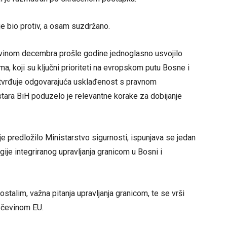
je bio protiv, a osam suzdržano.
ovinom decembra prošle godine jednoglasno usvojilo
, koji su ključni prioriteti na evropskom putu Bosne i
otvrđuje odgovarajuća usklađenost s pravnom
tara BiH poduzelo je relevantne korake za dobijanje
 je predložilo Ministarstvo sigurnosti, ispunjava se jedan
egije integriranog upravljanja granicom u Bosni i
alim, važna pitanja upravljanja granicom, te se vrši
ečevinom EU.