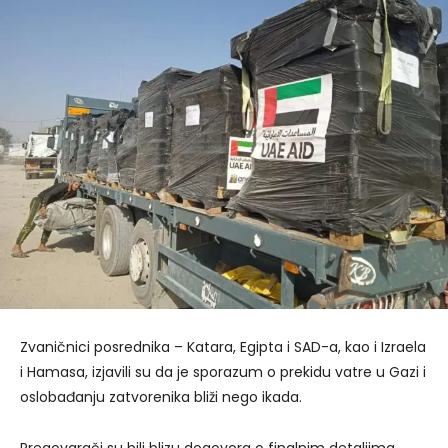
Zvaničnici posrednika – Katara, Egipta i SAD-a, kao i Izraela
i Hamasa, izjavili su da je sporazum o prekidu vatre u Gazi i
oslobađanju zatvorenika bliži nego ikada.
Pregovarači su bili blizu dogovora o finalnim detaljima