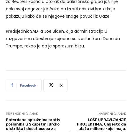
za Reuters kasno u utorak da palestinska grupa još nije
dala svoj odgovor jer čeka da Izrael dostavi karte koje
pokazuju kako će se njegove snage povući iz Gaze.
Predsjednik SAD-a Joe Biden, čija administracija u
razgovorima učestvuje zajedno sa izaslanikom Donalda
Trumpa, rekao je da je sporazum blizu.
Facebook
X
PRETHODNI ČLANAK
NAREDNI ČLANAK
Potvrđena optužnica protiv
LOŠE UPRAVLJANJE
poslanika u Skupštini Brčko
PROJEKTIMA: Umjesto da
distrikta i deset osoba za
ulažu milione koje imaju,