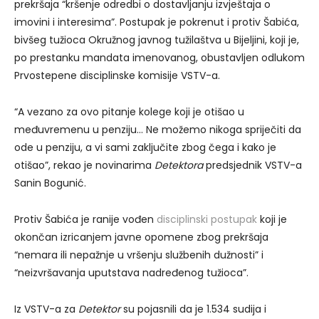
prekršaja “kršenje odredbi o dostavljanju izvještaja o
imovini i interesima”. Postupak je pokrenut i protiv Šabića,
bivšeg tužioca Okružnog javnog tužilaštva u Bijeljini, koji je,
po prestanku mandata imenovanog, obustavljen odlukom
Prvostepene disciplinske komisije VSTV-a.
“A vezano za ovo pitanje kolege koji je otišao u
međuvremenu u penziju… Ne možemo nikoga spriječiti da
ode u penziju, a vi sami zaključite zbog čega i kako je
otišao”, rekao je novinarima
Detektora
predsjednik VSTV-a
Sanin Bogunić.
Protiv Šabića je ranije vođen
disciplinski postupak
koji je
okončan izricanjem javne opomene zbog prekršaja
“nemara ili nepažnje u vršenju službenih dužnosti” i
“neizvršavanja uputstava nadređenog tužioca”.
Iz VSTV-a za
Detektor
su pojasnili da je 1.534 sudija i