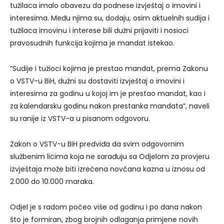
tužilaca imalo obavezu da podnese izvještaj o imovini i
interesima. Među njima su, dodaju, osim aktuelnih sudija i
tužilaca imovinu i interese bili dužni prijaviti i nosioci
pravosudnih funkcija kojima je mandat istekao.
“Sudije i tužioci kojima je prestao mandat, prema Zakonu
o VSTV-u BiH, dužni su dostaviti izvještaj o imovini i
interesima za godinu u kojoj im je prestao mandat, kao i
za kalendarsku godinu nakon prestanka mandata”, naveli
su ranije iz VSTV-a u pisanom odgovoru.
Zakon o VSTV-u BiH predviđa da svim odgovornim
službenim licima koja ne sarađuju sa Odjelom za provjeru
izvještaja može biti izrečena novčana kazna u iznosu od
2.000 do 10.000 maraka.
Odjel je s radom počeo više od godinu i po dana nakon
što je formiran, zbog brojnih odlaganja primjene novih