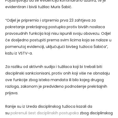
Pojašnjavaju da se evidencija kontinuirano ažurira, te je
evidentiran i bivši tužilac Muris Šabić.
“Odjel je pripremio i otpremio prva 23 zahtjeva za
pokretanje prekršajnog postupka protiv bivših nosilaca
pravosudnih funkcija koji nisu ispunili svoju obavezu. Odjel
će dosljedno postupiti prema svim licima koja se nalaze u
pomenutoj evidenciji, uključujući bivšeg tužioca Šabića”,
kažu iz VSTV-a.
Za razliku od aktivnih sudija i tužilaca koji bi trebali biti
disciplinski sankcionisani, protiv onih koji više ne obnašaju
ove funkcije zbog isteka mandata ili bilo kojeg drugog
razloga, zakonom je predviđeno podnošenje prekršajnih
prijava.
Ranije su iz Ureda disciplinskog tužioca kazali da
su
pokrenuli šest disciplinskih postupaka
zbog disciplinskog