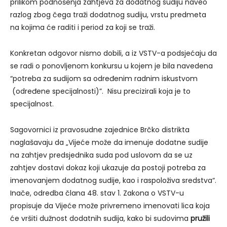
prilikom podnošenja zahtjeva za dodatnog sudiju naveo
razlog zbog čega traži dodatnog sudiju, vrstu predmeta
na kojima će raditi i period za koji se traži.
Konkretan odgovor nismo dobili, a iz VSTV-a podsjećaju da
se radi o ponovljenom konkursu u kojem je bila navedena
“potreba za sudijom sa određenim radnim iskustvom
(određene specijalnosti)”. Nisu precizirali koja je to
specijalnost.
Sagovornici iz pravosudne zajednice Brčko distrikta
naglašavaju da „Vijeće može da imenuje dodatne sudije
na zahtjev predsjednika suda pod uslovom da se uz
zahtjev dostavi dokaz koji ukazuje da postoji potreba za
imenovanjem dodatnog sudije, kao i raspoloživa sredstva“.
Inače, odredba člana 48. stav 1. Zakona o VSTV-u
propisuje da Vijeće može privremeno imenovati lica koja
će vršiti dužnost dodatnih sudija, kako bi sudovima
pružili