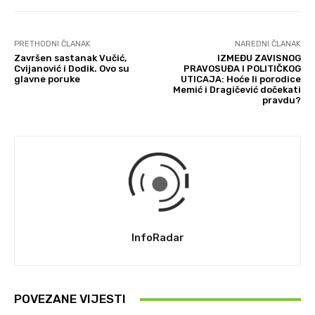
PRETHODNI ČLANAK
NAREDNI ČLANAK
Završen sastanak Vučić,
IZMEĐU ZAVISNOG
Cvijanović i Dodik. Ovo su
PRAVOSUĐA I POLITIČKOG
glavne poruke
UTICAJA: Hoće li porodice
Memić i Dragičević dočekati
pravdu?
InfoRadar
POVEZANE VIJESTI