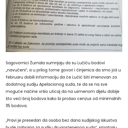
Sagovornici Žurnala sumnjaju da su Lučiću bodovi
„navučeni“, a u prilog tome govori i činjenica da smo još u
februaru dobili informaciju da će Lučić biti imenovan za
dodatnog sudiju Apelacionog suda, te da se na sve
moguće načine vršio uticaj da na usmenom dijelu dobije
što veći broj bodova kako bi prošao cenzus od minimalnih
115 bodova.
„Pravi je presedan da osoba bez dana sudijskog iskustva
bude izabrana za sudiju drugostepenog suda“, smatraju