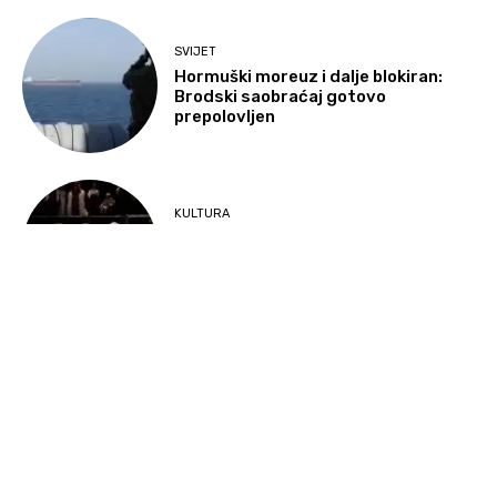
SVIJET
Hormuški moreuz i dalje blokiran:
Brodski saobraćaj gotovo
prepolovljen
KULTURA
Evropski pozorišni spektakl stiže u
BiH: Berliner Ensemble prvi put na 8.
Sarajevo Festu
RADAR DESK
Vlada Federacije BiH prezentovala
nedogovoreni kineski kredit kao
investiciju za spas bolnica