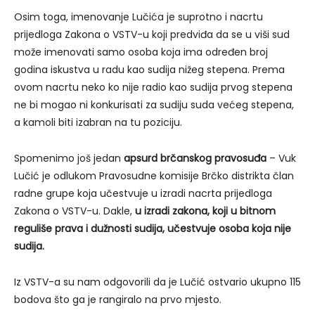
Osim toga, imenovanje Lučića je suprotno i nacrtu
prijedloga Zakona o VSTV-u koji predviđa da se u viši sud
može imenovati samo osoba koja ima određen broj
godina iskustva u radu kao sudija nižeg stepena. Prema
ovom nacrtu neko ko nije radio kao sudija prvog stepena
ne bi mogao ni konkurisati za sudiju suda većeg stepena,
a kamoli biti izabran na tu poziciju.
Spomenimo još jedan
apsurd brčanskog pravosuđa
– Vuk
Lučić je odlukom Pravosudne komisije Brčko distrikta član
radne grupe koja učestvuje u izradi nacrta prijedloga
Zakona o VSTV-u. Dakle,
u izradi zakona, koji u bitnom
reguliše prava i dužnosti sudija, učestvuje osoba koja nije
sudija.
Iz VSTV-a su nam odgovorili da je Lučić ostvario ukupno 115
bodova što ga je rangiralo na prvo mjesto.