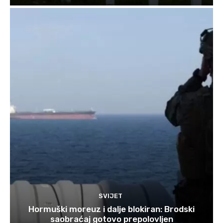
SVIJET
Hormuški moreuz i dalje blokiran: Brodski
saobraćaj gotovo prepolovljen