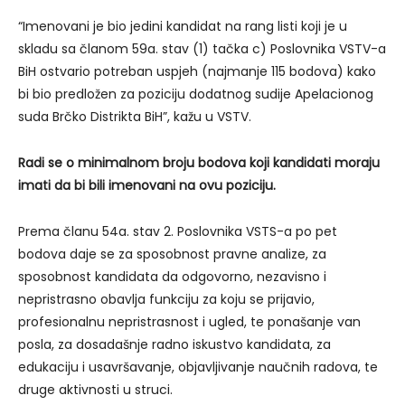
“Imenovani je bio jedini kandidat na rang listi koji je u
skladu sa članom 59a. stav (1) tačka c) Poslovnika VSTV-a
BiH ostvario potreban uspjeh (najmanje 115 bodova) kako
bi bio predložen za poziciju dodatnog sudije Apelacionog
suda Brčko Distrikta BiH”, kažu u VSTV.
Radi se o minimalnom broju bodova koji kandidati moraju
imati da bi bili imenovani na ovu poziciju.
Prema članu 54a. stav 2. Poslovnika VSTS-a po pet
bodova daje se za sposobnost pravne analize, za
sposobnost kandidata da odgovorno, nezavisno i
nepristrasno obavlja funkciju za koju se prijavio,
profesionalnu nepristrasnost i ugled, te ponašanje van
posla, za dosadašnje radno iskustvo kandidata, za
edukaciju i usavršavanje, objavljivanje naučnih radova, te
druge aktivnosti u struci.