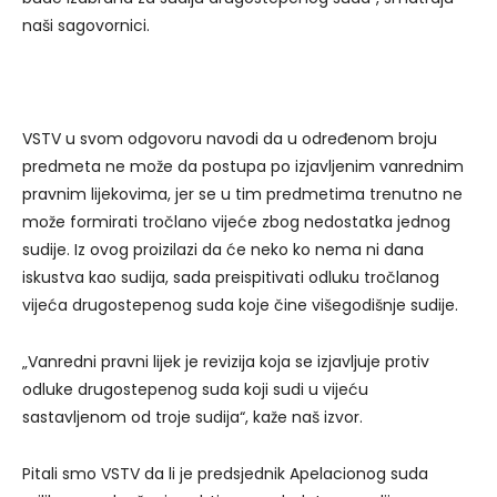
naši sagovornici.
VSTV u svom odgovoru navodi da u određenom broju
predmeta ne može da postupa po izjavljenim vanrednim
pravnim lijekovima, jer se u tim predmetima trenutno ne
može formirati tročlano vijeće zbog nedostatka jednog
sudije. Iz ovog proizilazi da će neko ko nema ni dana
iskustva kao sudija, sada preispitivati odluku tročlanog
vijeća drugostepenog suda koje čine višegodišnje sudije.
„Vanredni pravni lijek je revizija koja se izjavljuje protiv
odluke drugostepenog suda koji sudi u vijeću
sastavljenom od troje sudija“, kaže naš izvor.
Pitali smo VSTV da li je predsjednik Apelacionog suda