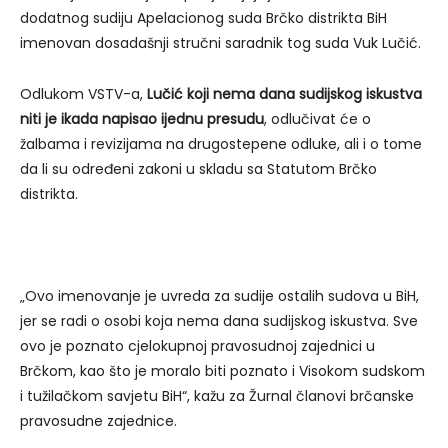
dodatnog sudiju Apelacionog suda Brčko distrikta BiH
imenovan dosadašnji stručni saradnik tog suda Vuk Lučić.
Odlukom VSTV-a,
Lučić koji nema dana sudijskog iskustva
niti je ikada napisao ijednu presudu
, odlučivat će o
žalbama i revizijama na drugostepene odluke, ali i o tome
da li su određeni zakoni u skladu sa Statutom Brčko
distrikta.
„Ovo imenovanje je uvreda za sudije ostalih sudova u BiH,
jer se radi o osobi koja nema dana sudijskog iskustva. Sve
ovo je poznato cjelokupnoj pravosudnoj zajednici u
Brčkom, kao što je moralo biti poznato i Visokom sudskom
i tužilačkom savjetu BiH“, kažu za Žurnal članovi brčanske
pravosudne zajednice.