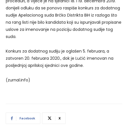
proceduri, a Vijeće je na sjednici 18. i 19. decembra 2019.
donijeli odluku da se ponovo raspiše konkurs za dodatnog
sudije Apelacionog suda Brčko Distrikta BiH iz razloga što
na rang listi nije bilo kandidata koji su ispunjavali propisane
uslove za imenovanje na poziciju dodatnog sudije tog
suda.
Konkurs za dodatnog sudiju je oglašen 5. februara, a
zatvoren 20. februara 2020., dok je Lučić imenovan na
posljednjoj aprilskoj sjednici ove godine.
(zurnal.info)
Facebook
X