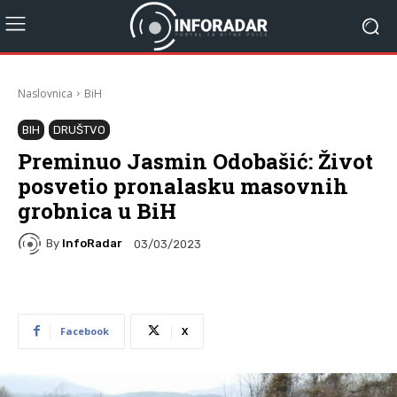
Naslovnica
BiH
BIH
DRUŠTVO
Preminuo Jasmin Odobašić: Život
posvetio pronalasku masovnih
grobnica u BiH
By
InfoRadar
03/03/2023
Facebook
X