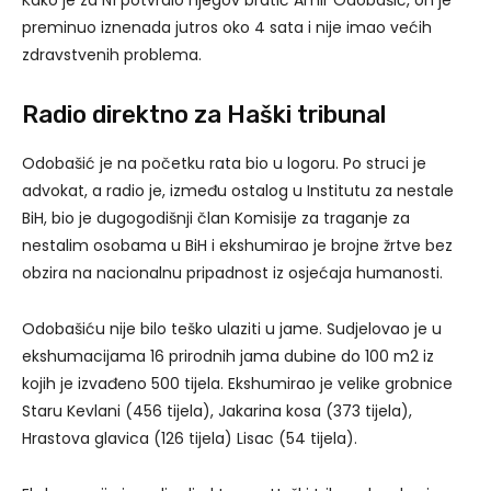
preminuo iznenada jutros oko 4 sata i nije imao većih
zdravstvenih problema.
Radio direktno za Haški tribunal
Odobašić je na početku rata bio u logoru. Po struci je
advokat, a radio je, između ostalog u Institutu za nestale
BiH, bio je dugogodišnji član Komisije za traganje za
nestalim osobama u BiH i ekshumirao je brojne žrtve bez
obzira na nacionalnu pripadnost iz osjećaja humanosti.
Odobašiću nije bilo teško ulaziti u jame. Sudjelovao je u
ekshumacijama 16 prirodnih jama dubine do 100 m2 iz
kojih je izvađeno 500 tijela. Ekshumirao je velike grobnice
Staru Kevlani (456 tijela), Jakarina kosa (373 tijela),
Hrastova glavica (126 tijela) Lisac (54 tijela).