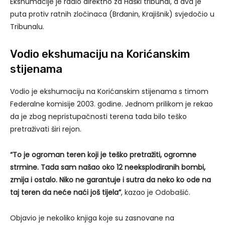
Ekshumacije je radio direktno za Haški tribunal, a dva je
puta protiv ratnih zločinaca (Brđanin, Krajišnik) svjedočio u
Tribunalu.
Vodio ekshumaciju na Korićanskim
stijenama
Vodio je ekshumaciju na Korićanskim stijenama s timom
Federalne komisije 2003. godine. Jednom prilikom je rekao
da je zbog nepristupačnosti terena tada bilo teško
pretraživati širi rejon.
“To je ogroman teren koji je teško pretražiti, ogromne
strmine. Tada sam našao oko 12 neeksplodiranih bombi,
zmija i ostalo. Niko ne garantuje i sutra da neko ko ode na
taj teren da neće naći još tijela”
, kazao je Odobašić.
Objavio je nekoliko knjiga koje su zasnovane na