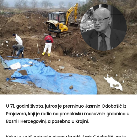
U 71. godini života, jutros je preminuo Jasmin Odobašić iz
Prnjavora, koji je radio na pronalasku masovnih grobnica u
Bosni i Hercegovini, a posebno u Krajini.
Kako je za N1 potvrdio njegov bratić Amir Odobašić, on je