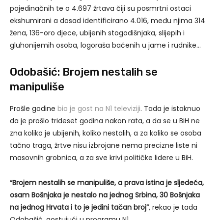
pojedinačnih te o 4.697 žrtava čiji su posmrtni ostaci
ekshumirani a dosad identificirano 4.016, među njima 314
žena, 136-oro djece, ubijenih stogodišnjaka, slijepih i
gluhonijemih osoba, logoraša bačenih u jame i rudnike…
Odobašić: Brojem nestalih se
manipuliše
Prošle godine
bio je gost na N1 televiziji
. Tada je istaknuo
da je prošlo trideset godina nakon rata, a da se u BiH ne
zna koliko je ubijenih, koliko nestalih, a za koliko se osoba
tačno traga, žrtve nisu izbrojane nema precizne liste ni
masovnih grobnica, a za sve krivi političke lidere u BiH.
“Brojem nestalih se manipuliše, a prava istina je sljedeća,
osam Bošnjaka je nestalo na jednog Srbina, 30 Bošnjaka
na jednog Hrvata i to je jedini tačan broj”
, rekao je tada
Odobašić, gostujući u programu N1.