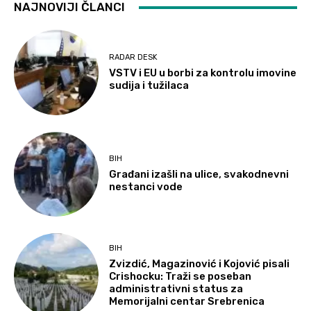
NAJNOVIJI ČLANCI
RADAR DESK
VSTV i EU u borbi za kontrolu imovine
sudija i tužilaca
BIH
Građani izašli na ulice, svakodnevni
nestanci vode
BIH
Zvizdić, Magazinović i Kojović pisali
Crishocku: Traži se poseban
administrativni status za
Memorijalni centar Srebrenica