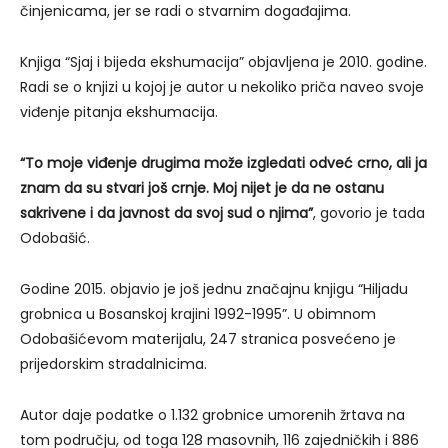
činjenicama, jer se radi o stvarnim događajima.
Knjiga “Sjaj i bijeda ekshumacija” objavljena je 2010. godine.
Radi se o knjizi u kojoj je autor u nekoliko priča naveo svoje
viđenje pitanja ekshumacija.
“To moje viđenje drugima može izgledati odveć crno, ali ja
znam da su stvari još crnje. Moj nijet je da ne ostanu
sakrivene i da javnost da svoj sud o njima”
, govorio je tada
Odobašić.
Godine 2015. objavio je još jednu značajnu knjigu “Hiljadu
grobnica u Bosanskoj krajini 1992-1995”. U obimnom
Odobašićevom materijalu, 247 stranica posvećeno je
prijedorskim stradalnicima.
Autor daje podatke o 1.132 grobnice umorenih žrtava na
tom području, od toga 128 masovnih, 116 zajedničkih i 886