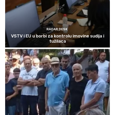
RADAR DESK
VSTV i EU u borbi za kontrolu imovine sudija i
tužilaca