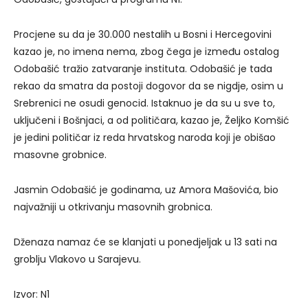
Procjene su da je 30.000 nestalih u Bosni i Hercegovini
kazao je, no imena nema, zbog čega je između ostalog
Odobašić tražio zatvaranje instituta. Odobašić je tada
rekao da smatra da postoji dogovor da se nigdje, osim u
Srebrenici ne osudi genocid. Istaknuo je da su u sve to,
uključeni i Bošnjaci, a od političara, kazao je, Željko Komšić
je jedini političar iz reda hrvatskog naroda koji je obišao
masovne grobnice.
Jasmin Odobašić je godinama, uz Amora Mašovića, bio
najvažniji u otkrivanju masovnih grobnica.
Dženaza namaz će se klanjati u ponedjeljak u 13 sati na
groblju Vlakovo u Sarajevu.
Izvor: N1