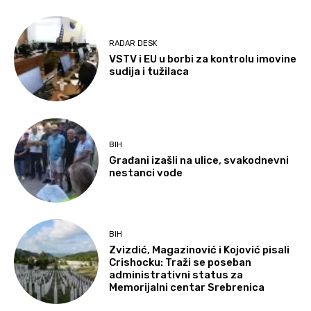
RADAR DESK
VSTV i EU u borbi za kontrolu imovine
sudija i tužilaca
BIH
Građani izašli na ulice, svakodnevni
nestanci vode
BIH
Zvizdić, Magazinović i Kojović pisali
Crishocku: Traži se poseban
administrativni status za
Memorijalni centar Srebrenica