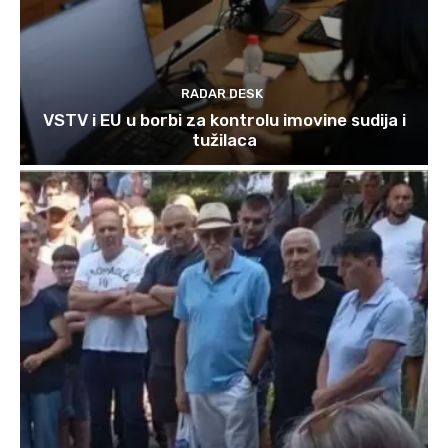
RADAR DESK
VSTV i EU u borbi za kontrolu imovine sudija i
tužilaca