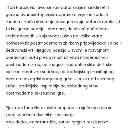
Irfan Horozović javio se kao autor krajem šezdesetih
godina dvadesetog vijeka, upravo u vrijeme kada je
moderni način stvaranja dosegao svoju potpunu zrelost, i
to knjigama poezije i dramom, da bi već početkom
sedamdesetih u književnost ušao na velika vrata
borhesovski postmodernom zbirkom pripovijedaka Talhe ili
Šedrvanski vrt. Njegova poezija u svom je razvojnom
poetičkom putu prešla most između modernizma i
postmodernizma, od magijski nadrealne slike do lirske
pjesme narativne sadržine, od tradicijskog i zavičajnog
prostora do egzistencijalnog grča u egzilu, od vezanog
stiha i tradicijske inspiracije do slobodnog stiha i
postmoderne tekstualne igre.
Pjesme Irfana Horozovića prepune su sjećanja koja se
zbog uvođenja dvojnika ispoljavaju
pseudodokumentaristički, zatim, brojnih tekstualnih