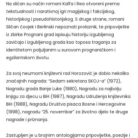
Na sličan su način romani Kalfa i Rea otvoreni prema
tekstualnosti i narativnoj igri magijskog i fakcijskog,
historijskog i pseudohistorijskog. S druge strane, romani
Sličan čovjek i Berlinski nepoznati prolaznik, te pripovijetke
iz zbirke Prognani grad ispisuju historiju izgubljenog
zavičaja i izgubljenog grada kao toposa traganja za
identitetom poljuljanim u surovom prognaničkom i
egzilantskom životu.
Za svoj neumorni književni rad Horozović je dobio nekoliko
značajnih nagrada: “Sedam sekretara SKOJ-a” (1972),
Nagradu grada Banje Luke (1980), Nagradu za najbolju
knjigu za djecu u BiH (1987), Nagradu Udruženja književnika
BiH (1988), Nagradu Društva pisaca Bosne i Hercegovine
(1998), nagradu “25. novembar” za životno djelo te druge
nagrade i priznanja.
Zastupljen je u brojnim antologijama pripovijetke, poezije i