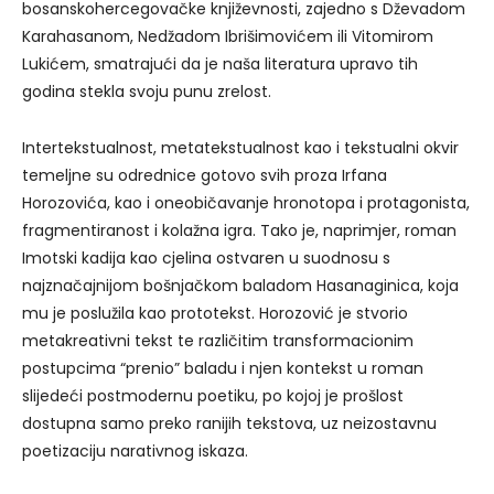
bosanskohercegovačke književnosti, zajedno s Dževadom
Karahasanom, Nedžadom Ibrišimovićem ili Vitomirom
Lukićem, smatrajući da je naša literatura upravo tih
godina stekla svoju punu zrelost.
Intertekstualnost, metatekstualnost kao i tekstualni okvir
temeljne su odrednice gotovo svih proza Irfana
Horozovića, kao i oneobičavanje hronotopa i protagonista,
fragmentiranost i kolažna igra. Tako je, naprimjer, roman
Imotski kadija kao cjelina ostvaren u suodnosu s
najznačajnijom bošnjačkom baladom Hasanaginica, koja
mu je poslužila kao prototekst. Horozović je stvorio
metakreativni tekst te različitim transformacionim
postupcima “prenio” baladu i njen kontekst u roman
slijedeći postmodernu poetiku, po kojoj je prošlost
dostupna samo preko ranijih tekstova, uz neizostavnu
poetizaciju narativnog iskaza.