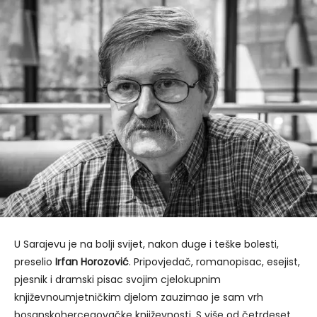
U Sarajevu je na bolji svijet, nakon duge i teške bolesti,
preselio
Irfan Horozović
. Pripovjedač, romanopisac, esejist,
pjesnik i dramski pisac svojim cjelokupnim
književnoumjetničkim djelom zauzimao je sam vrh
bosanskohercegovačke književnosti. S više od četrdeset