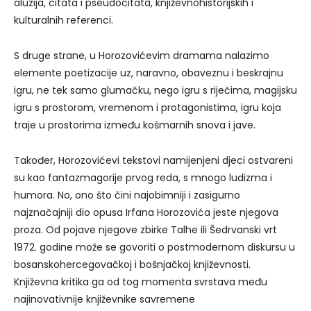
aluzija, citata i pseudocitata, književnohistorijskih i
kulturalnih referenci.
S druge strane, u Horozovićevim dramama nalazimo
elemente poetizacije uz, naravno, obaveznu i beskrajnu
igru, ne tek samo glumačku, nego igru s riječima, magijsku
igru s prostorom, vremenom i protagonistima, igru koja
traje u prostorima između košmarnih snova i jave.
Također, Horozovićevi tekstovi namijenjeni djeci ostvareni
su kao fantazmagorije prvog reda, s mnogo ludizma i
humora. No, ono što čini najobimniji i zasigurno
najznačajniji dio opusa Irfana Horozovića jeste njegova
proza. Od pojave njegove zbirke Talhe ili Šedrvanski vrt
1972. godine može se govoriti o postmodernom diskursu u
bosanskohercegovačkoj i bošnjačkoj književnosti.
Književna kritika ga od tog momenta svrstava među
najinovativnije književnike savremene