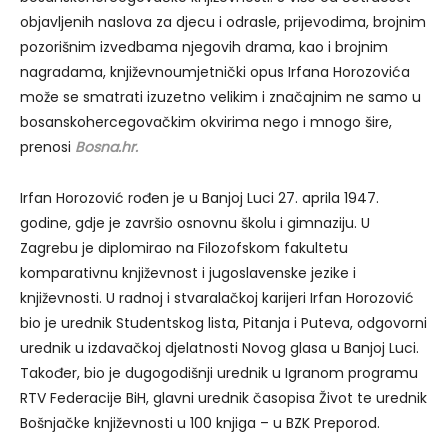
objavljenih naslova za djecu i odrasle, prijevodima, brojnim
pozorišnim izvedbama njegovih drama, kao i brojnim
nagradama, književnoumjetnički opus Irfana Horozovića
može se smatrati izuzetno velikim i značajnim ne samo u
bosanskohercegovačkim okvirima nego i mnogo šire,
prenosi
Bosna.hr.
Irfan Horozović rođen je u Banjoj Luci 27. aprila 1947.
godine, gdje je završio osnovnu školu i gimnaziju. U
Zagrebu je diplomirao na Filozofskom fakultetu
komparativnu književnost i jugoslavenske jezike i
književnosti. U radnoj i stvaralačkoj karijeri Irfan Horozović
bio je urednik Studentskog lista, Pitanja i Puteva, odgovorni
urednik u izdavačkoj djelatnosti Novog glasa u Banjoj Luci.
Također, bio je dugogodišnji urednik u Igranom programu
RTV Federacije BiH, glavni urednik časopisa Život te urednik
Bošnjačke književnosti u 100 knjiga – u BZK Preporod.