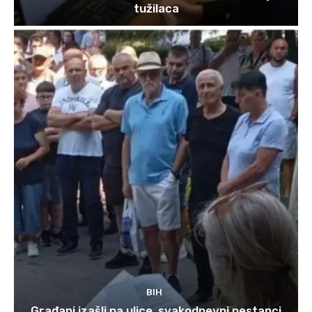
tužilaca
BIH
Građani izašli na ulice, svakodnevni nestanci