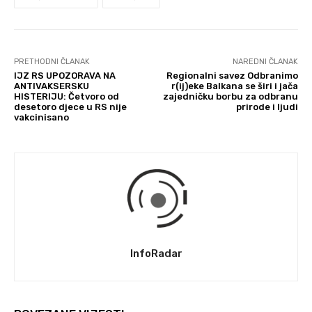
PRETHODNI ČLANAK
NAREDNI ČLANAK
IJZ RS UPOZORAVA NA
Regionalni savez Odbranimo
ANTIVAKSERSKU
r(ij)eke Balkana se širi i jača
HISTERIJU: Četvoro od
zajedničku borbu za odbranu
desetoro djece u RS nije
prirode i ljudi
vakcinisano
InfoRadar