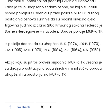
– Pretresi su obavljeni na području Živinica, Banovića i
Kalesije te je uhapšeno sedam osoba, od kojih su četiri
osobe policijski službenici Uprave policije MUP TK, a zbog
postojanja osnova sumnje da su počinili krivično djelo
trgovina ljudima iz člana 210a Krivičnog zakona Federacije
Bosne i Hercegovine – navode iz Uprave policije MUP-a TK.
Iz policije dodaju da su uhapšeni B. K. (1974), Dž.P. (1970),
J.M. (1995), M.H. (1979), N.A. (1984), Z.J. (1964), S.Š. (1958).
Akcija koju su jutros proveli pripadnici MUP-a TK vezana je
za dječiju prostituciju, a sada slijedi kriminalistička obrada
uhapšenih u prostorijama MUP-a TK.
Facebook
X