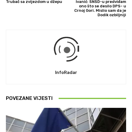
Trubač sa zvijezdom u džepu
Ivanić: SNSD-u predviđam
ono što se desilo DPS- u
Crnoj Gori. Mislio sam da je
Dodik ozbiljniji
InfoRadar
POVEZANE VIJESTI