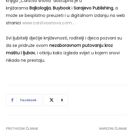
Knjiga „Carstvo snova“ dostupna je u
knjižarama
Bajkologija
,
Buybook
i
Sarajevo Publishing
, a
može se besplatno preuzeti i u digitalnom izdanju na web
stranici
www.carstvosnova.com
.
Svi ljubitelji dječije književnosti, roditelji i djeca pozvani su
da se pridruže ovom
nezaboravnom putovanju kroz
maštu i ljubav
, i otkriju kako izgleda svijet u kojem snovi
nikada ne prestaju.
Facebook
X
PRETHODNI ČLANAK
NAREDNI ČLANAK