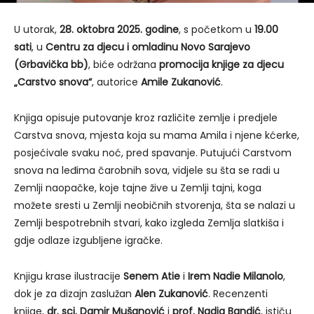
U utorak,
28. oktobra 2025. godine
, s početkom u
19.00
sati
, u
Centru za djecu i omladinu Novo Sarajevo
(Grbavička bb)
, biće održana
promocija knjige za djecu
„Carstvo snova“
, autorice
Amile Zukanović
.
Knjiga opisuje putovanje kroz različite zemlje i predjele
Carstva snova, mjesta koja su mama Amila i njene kćerke,
posjećivale svaku noć, pred spavanje. Putujući Carstvom
snova na leđima čarobnih sova, vidjele su šta se radi u
Zemlji naopačke, koje tajne žive u Zemlji tajni, koga
možete sresti u Zemlji neobičnih stvorenja, šta se nalazi u
Zemlji bespotrebnih stvari, kako izgleda Zemlja slatkiša i
gdje odlaze izgubljene igračke.
Knjigu krase ilustracije
Senem Atie
i
Irem Nadie Milanolo
,
dok je za dizajn zaslužan
Alen Zukanović
. Recenzenti
knjige,
dr. sci. Damir Mušanović
i
prof. Nadia Bandić
, ističu