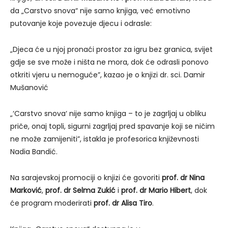
da „Carstvo snova“ nije samo knjiga, već emotivno
putovanje koje povezuje djecu i odrasle:
„Djeca će u njoj pronaći prostor za igru bez granica, svijet
gdje se sve može i ništa ne mora, dok će odrasli ponovo
otkriti vjeru u nemoguće”, kazao je o knjizi dr. sci. Damir
Mušanović
„‘Carstvo snova‘ nije samo knjiga – to je zagrljaj u obliku
priče, onaj topli, sigurni zagrljaj pred spavanje koji se ničim
ne može zamijeniti”, istakla je profesorica književnosti
Nadia Bandić.
Na sarajevskoj promociji o knjizi će govoriti
prof. dr Nina
Marković
,
prof. dr Selma Zukić
i
prof. dr Mario Hibert
, dok
će program moderirati
prof. dr Alisa Tiro
.