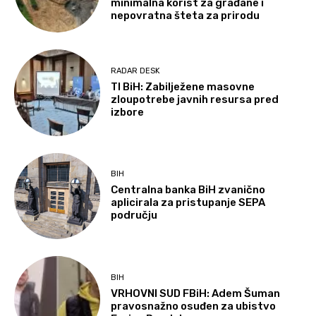
minimalna korist za građane i
nepovratna šteta za prirodu
RADAR DESK
TI BiH: Zabilježene masovne
zloupotrebe javnih resursa pred
izbore
BIH
Centralna banka BiH zvanično
aplicirala za pristupanje SEPA
području
BIH
VRHOVNI SUD FBiH: Adem Šuman
pravosnažno osuđen za ubistvo