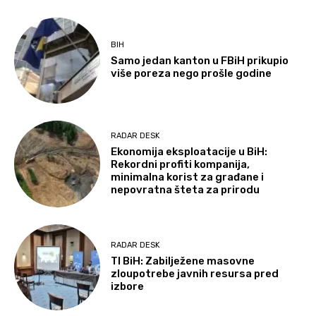
BIH
Samo jedan kanton u FBiH prikupio
više poreza nego prošle godine
RADAR DESK
Ekonomija eksploatacije u BiH:
Rekordni profiti kompanija,
minimalna korist za građane i
nepovratna šteta za prirodu
RADAR DESK
TI BiH: Zabilježene masovne
zloupotrebe javnih resursa pred
izbore