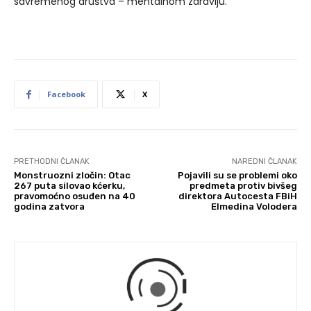
savremenog društva – mentalnom zdravlju.
Facebook
X
PRETHODNI ČLANAK
NAREDNI ČLANAK
Monstruozni zločin: Otac
Pojavili su se problemi oko
267 puta silovao kćerku,
predmeta protiv bivšeg
pravomoćno osuđen na 40
direktora Autocesta FBiH
godina zatvora
Elmedina Volodera