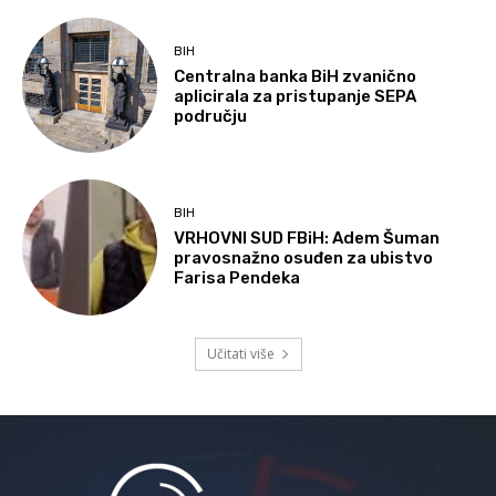
BIH
Centralna banka BiH zvanično
aplicirala za pristupanje SEPA
području
BIH
VRHOVNI SUD FBiH: Adem Šuman
pravosnažno osuđen za ubistvo
Farisa Pendeka
Učitati više