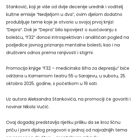
Stanković, koji je više od dvije decenije urednik i voditelj
kultne emisije “Nedjeljom u dva”, ovim djelom dodatno
produbljuje teme koje je otvorio u svojoj prvoj knjizi
“Depra”. Dok je “Depra” bila ispovijest o suočavanju s
bolešću, “F32” donosi introspektivan i analitičan pogled na
posljedice javnog priznanja mentalne bolesti, kao i na
društveni odnos prema ranjivosti i stigmi.
Promocija knjige “F32 – medicinska šifra za depresiju” biće
održana u Kamernom teatru 55 u Sarajevu, u subotu, 25.
oktobra 2025. godine, s početkom u 19 sati.
Uz autora Aleksandra Stankovića, na promociji će govoriti i
novinar Nikola Vučić.
Ovaj događaj predstavlja rijetku priliku da se kroz ličnu
priču i javni dijalog progovori o jednoj od najvažnijih tema