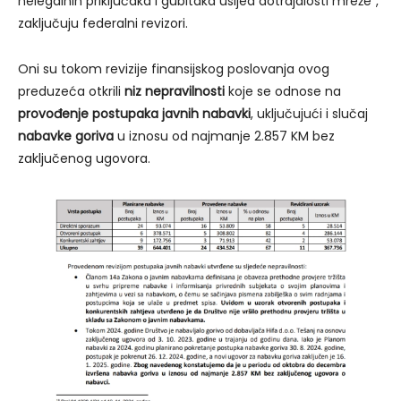
nelegalnih priključaka i gubitaka usljed dotrajalosti mreže”,
zaključuju federalni revizori.
Oni su tokom revizije finansijskog poslovanja ovog
preduzeća otkrili
niz nepravilnosti
koje se odnose na
provođenje postupaka javnih nabavki
, uključujući i slučaj
nabavke goriva
u iznosu od najmanje 2.857 KM bez
zaključenog ugovora.