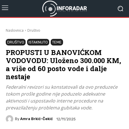
Naslovnica
Društvo
DRUŠTVO
ISTAKNUTO
TEME
PROPUSTI U BANOVIĆKOM
VODOVODU: Uloženo 300.000 KM,
a više od 60 posto vode i dalje
nestaje
Federalni revizori su konstatovali da ovo preduzeće
tokom prošle godine nije poduzelo adekvatne
aktivnosti i uspostavilo interne procedure na
prevazilaženju problema gubitaka vode.
By
Amra Brkić-Čekić
12/11/2025