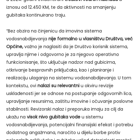
iznosu od 12.450 KM, te da aktivnosti na smanjenju
gubitaka kontinuirano traju.
“Bez obzira na činjenicu da imovina sistema
vodosnabdijevanja
nije formalno u vlasništvu Društva, već
Općine,
važno je naglasiti da je Društvo korisnik sistema,
upravlja njime i odgovorno je za njegovo operativno
funkcionisanje, što uključuje nadzor nad gubicima,
otkrivanje bespravnih priključaka, kao i planiranje i
realizaciju ulaganja na sistemu vodosnabdijevanja. U tom
kontekstu, ovi
nalazi su relevantni
u okviru revizije
usklađenosti jer se odnose na postupanje odgovornih lica,
upravljanje resursima, zaštitu imovine i očuvanje poslovne
stabilnosti. Revizorski nalaz i preporuka imaju za cilj da
ukažu na
visok nivo gubitaka vode
u sistemu
vodosnabdijevanja, potencijalni finansijski efekat i potrebu
dodatnog angažmana, naročito u dijelu borbe protiv