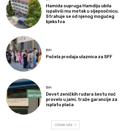
Hamida supruga Hamdiju ubila
ispalivši mu metak u sljepoočnicu.
Strahuje se od njenog mogućeg
bjekstva
BIH
Počela prodaja ulaznica za SFF
BIH
Devet zeničkih rudara šestu noć
provelo u jami, traže garancije za
isplatu plaća
Učitati više