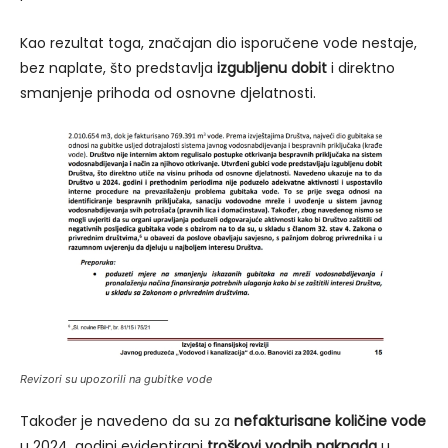
Kao rezultat toga, značajan dio isporučene vode nestaje,
bez naplate, što predstavlja
izgubljenu dobit
i direktno
smanjenje prihoda od osnovne djelatnosti.
Revizori su upozorili na gubitke vode
Također je navedeno da su za
nefakturisane količine vode
u 2024. godini evidentirani
troškovi vodnih naknada
u