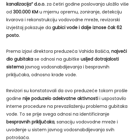
kanalizacija“ d.o.o.
za četiri godine poslovanja uložilo više
od
300.000 KM
u mjernu opremu, zoniranje, detekciju
kvarova i rekonstrukciju vodovodne mreže, revizorski
izvještaj pokazuje da
gubici vode i dalje iznose čak 62
posto.
Prema izjavi direktora preduzeća Vahida Bašića,
najveći
dio gubitaka
se odnosi na gubitke
usljed dotrajalosti
sistema
javnog vodosnabdijevanja i bespravnih
priključaka, odnosno krađe vode.
Revizori su konstatovali da ovo preduzeće tokom prošle
godine
nije poduzelo adekvatne aktivnosti
i uspostavilo
interne procedure na prevazilaženju problema gubitaka
vode. To se prije svega odnosi na identificiranje
bespravnih priključaka
, sanaciju vodovodne mreže i
uvođenje u sistem javnog vodosnabdijevanja svih
potrošača.