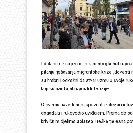
I dok su se na jednoj strani
mogla čuti upoz
pitanju rješavanja migrantske krize „dovesti n
su hrabri i odvažni da stvar uzmu u svoje ru
koji su
nastojali spustiti tenzije.
O svemu navedenom upoznat je
dežurni tuž
događaja i rukovodio uviđajem. Prema do sad
krivičnim djelima
ubistvo
i teška tjelesna p