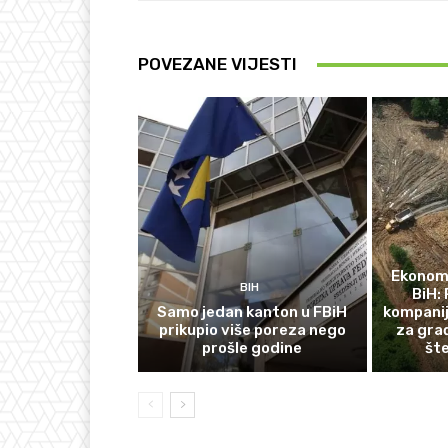
POVEZANE VIJESTI
Ekonomi
BIH
BiH: 
Samo jedan kanton u FBiH
kompanij
prikupio više poreza nego
za gra
prošle godine
št