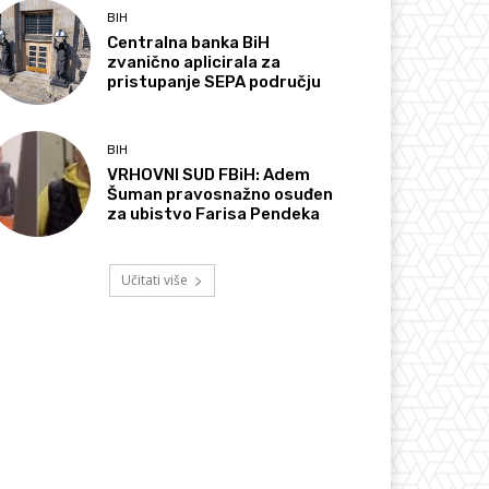
BIH
Centralna banka BiH
zvanično aplicirala za
pristupanje SEPA području
BIH
VRHOVNI SUD FBiH: Adem
Šuman pravosnažno osuđen
za ubistvo Farisa Pendeka
Učitati više