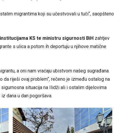
ostalim migrantima koji su učestvovali u tuči“, saopšteno
institucijama KS te ministru sigurnosti BiH
zahtjev
grante s ulica a potom ih deportuju u njihove matične
igrantu, a oni nam vraćaju ubistvom našeg sugrađana.
o da riješi ovaj problem“, rečeno je između ostalog na
sigurnosna situacija na Ilidži ali i ostalim dijelovima
 iz dana u dan pogoršava.