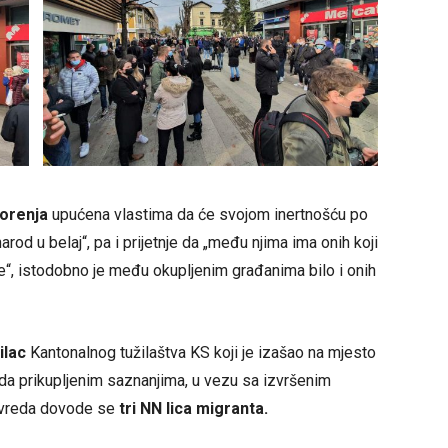
orenja
upućena vlastima da će svojom inertnošću po
arod u belaj“, pa i prijetnje da „među njima ima onih koji
ke“, istodobno je među okupljenim građanima bilo i onih
ilac
Kantonalnog tužilaštva KS koji je izašao na mjesto
a prikupljenim saznanjima, u vezu sa izvršenim
ovreda dovode se
tri NN lica migranta.