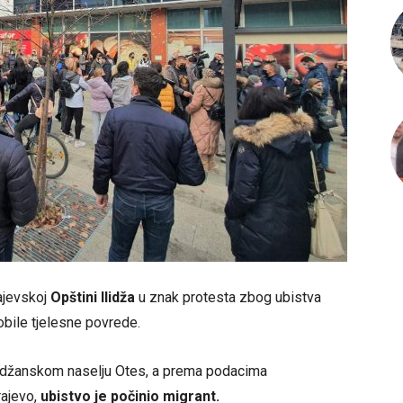
ajevskoj
Opštini Ilidža
u znak protesta zbog ubistva
obile tjelesne povrede.
ilidžanskom naselju Otes, a prema podacima
rajevo,
ubistvo je počinio migrant.