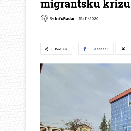
migrantsku krizu
By
InfoRadar
18/11/2020
Facebook
Podjeli