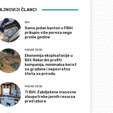
AJNOVIJI ČLANCI
BIH
Samo jedan kanton u FBiH
prikupio više poreza nego
prošle godine
RADAR DESK
Ekonomija eksploatacije u
BiH: Rekordni profiti
kompanija, minimalna korist
za građane i nepovratna
šteta za prirodu
RADAR DESK
TI BiH: Zabilježene masovne
zloupotrebe javnih resursa
pred izbore