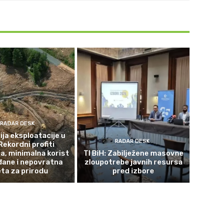
RADAR DESK
ja eksploatacije u
RADAR DESK
Rekordni profiti
a, minimalna korist
TI BiH: Zabilježene masovne
đane i nepovratna
zloupotrebe javnih resursa
eta za prirodu
pred izbore