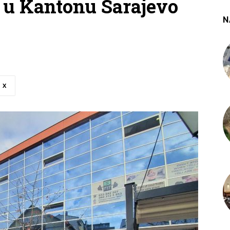
 u Kantonu Sarajevo
N
X