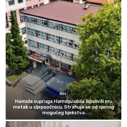
BIH
Hamida supruga Hamdiju ubila ispalivši mu
metak u sljepoočnicu. Strahuje se od njenog
mogućeg bjekstva