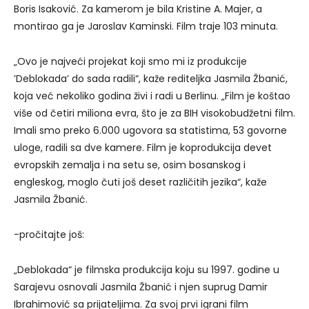
Boris Isaković. Za kamerom je bila Kristine A. Majer, a
montirao ga je Jaroslav Kaminski. Film traje 103 minuta.
„Ovo je najveći projekat koji smo mi iz produkcije
’Deblokada’ do sada radili“, kaže rediteljka Jasmila Žbanić,
koja već nekoliko godina živi i radi u Berlinu. „Film je koštao
više od četiri miliona evra, što je za BIH visokobudžetni film.
Imali smo preko 6.000 ugovora sa statistima, 53 govorne
uloge, radili sa dve kamere. Film je koprodukcija devet
evropskih zemalja i na setu se, osim bosanskog i
engleskog, moglo čuti još deset različitih jezika“, kaže
Jasmila Žbanić.
-pročitajte još:
„Deblokada“ je filmska produkcija koju su 1997. godine u
Sarajevu osnovali Jasmila Žbanić i njen suprug Damir
Ibrahimović sa prijateljima. Za svoj prvi igrani film