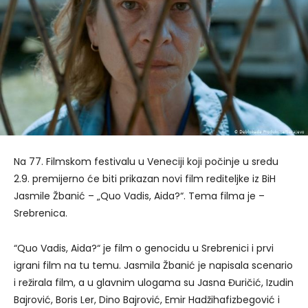
Na 77. Filmskom festivalu u Veneciji koji počinje u sredu
2.9. premijerno će biti prikazan novi film rediteljke iz BiH
Jasmile Žbanić – „Quo Vadis, Aida?“. Tema filma je –
Srebrenica.
“Quo Vadis, Aida?“ je film o genocidu u Srebrenici i prvi
igrani film na tu temu. Jasmila Žbanić je napisala scenario
i režirala film, a u glavnim ulogama su Jasna Đuričić, Izudin
Bajrović, Boris Ler, Dino Bajrović, Emir Hadžihafizbegović i