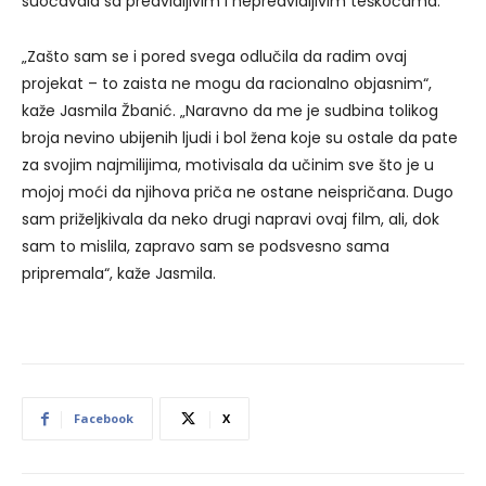
suočavala sa predvidljivim i nepredvidljivim teškoćama.
„Zašto sam se i pored svega odlučila da radim ovaj
projekat – to zaista ne mogu da racionalno objasnim“,
kaže Jasmila Žbanić. „Naravno da me je sudbina tolikog
broja nevino ubijenih ljudi i bol žena koje su ostale da pate
za svojim najmilijima, motivisala da učinim sve što je u
mojoj moći da njihova priča ne ostane neispričana. Dugo
sam priželjkivala da neko drugi napravi ovaj film, ali, dok
sam to mislila, zapravo sam se podsvesno sama
pripremala“, kaže Jasmila.
Facebook
X