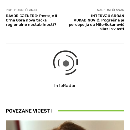
PRETHODNI ČLANAK
NAREDNI ČLANAK
DAVOR GJENERO: Postaje li
INTERVJU SRĐAN
Crna Gora nova tačka
VUKADINOVIĆ: Pogrešna je
regionalne nestabilnosti?
percepcija da Milo Đukanović
silazi s vlasti
InfoRadar
POVEZANE VIJESTI