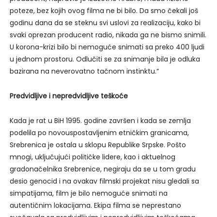
poteze, bez kojih ovog filma ne bi bilo. Da smo čekali još
godinu dana da se steknu svi uslovi za realizaciju, kako bi
svaki oprezan producent radio, nikada ga ne bismo snimili.
U korona-krizi bilo bi nemoguće snimati sa preko 400 ljudi
u jednom prostoru. Odlučiti se za snimanje bila je odluka
bazirana na neverovatno tačnom instinktu.“
Predvidljive i nepredvidljive teškoće
Kada je rat u BiH 1995. godine završen i kada se zemlja
podelila po novouspostavljenim etničkim granicama,
Srebrenica je ostala u sklopu Republike Srpske. Pošto
mnogi, uključujući političke lidere, kao i aktuelnog
gradonačelnika Srebrenice, negiraju da se u tom gradu
desio genocid i na ovakav filmski projekat nisu gledali sa
simpatijama, film je bilo nemoguće snimati na
autentičnim lokacijama. Ekipa filma se neprestano