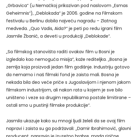
„Grbavica“ (u Nemačkoj prikazivan pod naslovom „Esmas
Geheimnis“), „Deblokada“ je 2006. godine na Filmskom
festivalu u Berlinu dobila najveću nagradu – Zlatnog
medveda. „Quo Vadis, Aida?“ je peti po redu igrani film
Jasmile Žbanić, a deveti u produkciji „Deblokade“.
„Sa filmskog stanovišta raditi ovakav film u Bosni je
izgledalo kao nemoguća misija“, kaže rediteljka. „Bosna je
zemlja koja proizvodi jedan film godišnje. Industriju gotovo
da nemamo i naš filmski fond je zaista mali. Bosna je
nekada bila deo veće priče s Jugoslavijom i njenom jakom
filmskom industrijom, ali nakon rata u kojem je sve bilo
uništeno i veze sa drugim republikama postale limitirane –
ostali smo u pustinji filmske produkcije“.
Jasmila ukazuje kako su mnogi ljudi želeli da se ovaj film
napravi i zaista su ga podržavali: „Damir Ibrahimović, glavni
producent, napravio je izuzetno hrabre, mada rizične