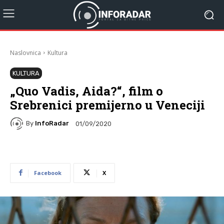
Naslovnica
Kultura
KULTURA
„Quo Vadis, Aida?“, film o
Srebrenici premijerno u Veneciji
By
InfoRadar
01/09/2020
Facebook
X