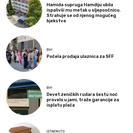
Hamida supruga Hamdiju ubila
ispalivši mu metak u sljepoočnicu.
Strahuje se od njenog mogućeg
bjekstva
BIH
Počela prodaja ulaznica za SFF
BIH
Devet zeničkih rudara šestu noć
provelo u jami, traže garancije za
isplatu plaća
ISTAKNUTO