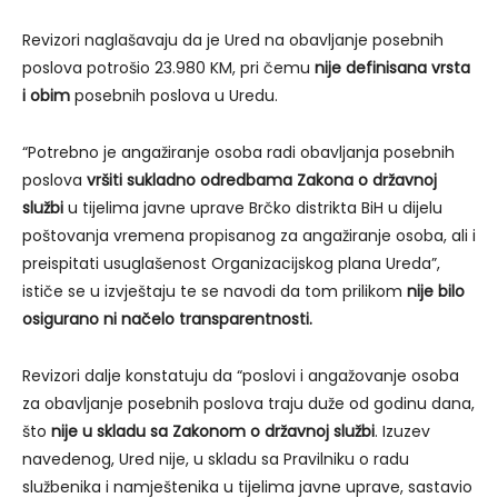
Revizori naglašavaju da je Ured na obavljanje posebnih
poslova potrošio 23.980 KM, pri čemu
nije definisana vrsta
i obim
posebnih poslova u Uredu.
“Potrebno je angažiranje osoba radi obavljanja posebnih
poslova
vršiti sukladno odredbama Zakona o državnoj
službi
u tijelima javne uprave Brčko distrikta BiH u dijelu
poštovanja vremena propisanog za angažiranje osoba, ali i
preispitati usuglašenost Organizacijskog plana Ureda”,
ističe se u izvještaju te se navodi da tom prilikom
nije bilo
osigurano ni načelo transparentnosti.
Revizori dalje konstatuju da “poslovi i angažovanje osoba
za obavljanje posebnih poslova traju duže od godinu dana,
što
nije u skladu sa Zakonom o državnoj službi
. Izuzev
navedenog, Ured nije, u skladu sa Pravilniku o radu
službenika i namještenika u tijelima javne uprave, sastavio