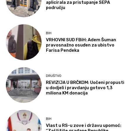
aplicirala za pristupanje SEPA
području
BIH
VRHOVNI SUD FBiH: Adem Šuman
pravosnažno osuđen za ubistvo
Farisa Pendeka
DRUŠTVO
REVIZIJA U BRČKOM: Uočeni propusti
u dodjeli i pravdanju gotovo 1,3
miliona KM donacija
BIH
Vlast u RS-u zove i državu upomoć:
“Zaštitite građane Republike