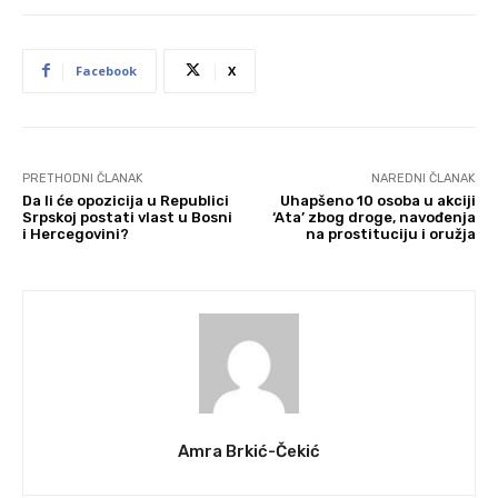
Facebook
X
PRETHODNI ČLANAK
NAREDNI ČLANAK
Da li će opozicija u Republici
Uhapšeno 10 osoba u akciji
Srpskoj postati vlast u Bosni
‘Ata’ zbog droge, navođenja
i Hercegovini?
na prostituciju i oružja
Amra Brkić-Čekić