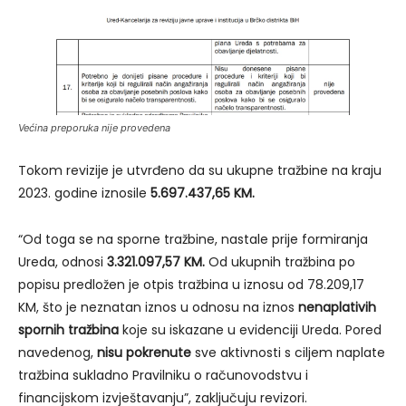
Većina preporuka nije provedena
Tokom revizije je utvrđeno da su ukupne tražbine na kraju
2023. godine iznosile
5.697.437,65 KM.
“Od toga se na sporne tražbine, nastale prije formiranja
Ureda, odnosi
3.321.097,57 KM.
Od ukupnih tražbina po
popisu predložen je otpis tražbina u iznosu od 78.209,17
KM, što je neznatan iznos u odnosu na iznos
nenaplativih
spornih tražbina
koje su iskazane u evidenciji Ureda. Pored
navedenog,
nisu pokrenute
sve aktivnosti s ciljem naplate
tražbina sukladno Pravilniku o računovodstvu i
financijskom izvještavanju”, zaključuju revizori.