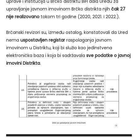
uprave i institucija u Brčko distriktu BiH dala Uredu za
upravljanje javnom imovinom Brčko distrikta njih
čak 27
nije realizovano
tokom tri godine (2020, 2021. i 2022.).
Brčanski revizori su, između ostalog, konstatovali da Ured
nema
uspostavljen registar
raspolaganja javnom
imovinom u Distriktu, koji bi služio kao jedinstvena
elektronička baza i koja bi sadržavala
sve podatke o javnoj
imovini Distrikta
.