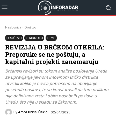
Naslovnica
Društvo
DRUŠTVO
ISTAKNUTO
TEME
REVIZIJA U BRČKOM OTKRILA:
Preporuke se ne poštuju, a
kapitalni projekti zanemaruju
Brčanski revizori su tokom analize poslovanja Ureda
za upravljanje javnom imovinom Brčko distrikta
utvrdili koliko je novca potrošeno na obavljanje
posebnih poslova, te su konstatovali da tom prilikom
nije definisana vrsta i obim posebnih poslova u
Uredu, što nije u skladu sa Zakonom.
By
Amra Brkić-Čekić
02/04/2025