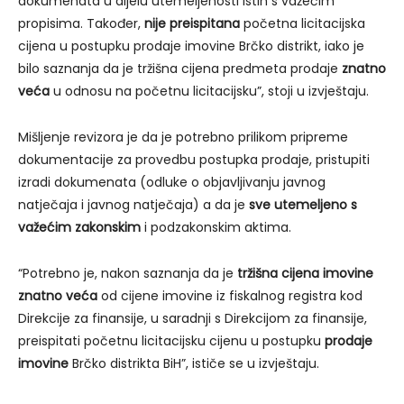
dokumenata u dijelu utemeljenosti istih s važećim
propisima. Također,
nije preispitana
početna licitacijska
cijena u postupku prodaje imovine Brčko distrikt, iako je
bilo saznanja da je tržišna cijena predmeta prodaje
znatno
veća
u odnosu na početnu licitacijsku”, stoji u izvještaju.
Mišljenje revizora je da je potrebno prilikom pripreme
dokumentacije za provedbu postupka prodaje, pristupiti
izradi dokumenata (odluke o objavljivanju javnog
natječaja i javnog natječaja) a da je
sve utemeljeno s
važećim zakonskim
i podzakonskim aktima.
“Potrebno je, nakon saznanja da je
tržišna cijena imovine
znatno veća
od cijene imovine iz fiskalnog registra kod
Direkcije za finansije, u saradnji s Direkcijom za finansije,
preispitati početnu licitacijsku cijenu u postupku
prodaje
imovine
Brčko distrikta BiH”, ističe se u izvještaju.