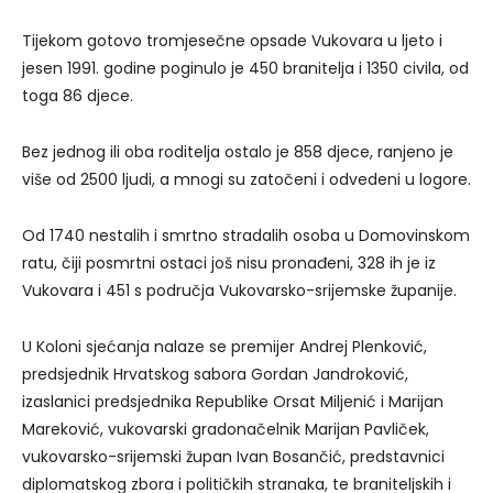
Tijekom gotovo tromjesečne opsade Vukovara u ljeto i
jesen 1991. godine poginulo je 450 branitelja i 1350 civila, od
toga 86 djece.
Bez jednog ili oba roditelja ostalo je 858 djece, ranjeno je
više od 2500 ljudi, a mnogi su zatočeni i odvedeni u logore.
Od 1740 nestalih i smrtno stradalih osoba u Domovinskom
ratu, čiji posmrtni ostaci još nisu pronađeni, 328 ih je iz
Vukovara i 451 s područja Vukovarsko-srijemske županije.
U Koloni sjećanja nalaze se premijer Andrej Plenković,
predsjednik Hrvatskog sabora Gordan Jandroković,
izaslanici predsjednika Republike Orsat Miljenić i Marijan
Mareković, vukovarski gradonačelnik Marijan Pavliček,
vukovarsko-srijemski župan Ivan Bosančić, predstavnici
diplomatskog zbora i političkih stranaka, te braniteljskih i