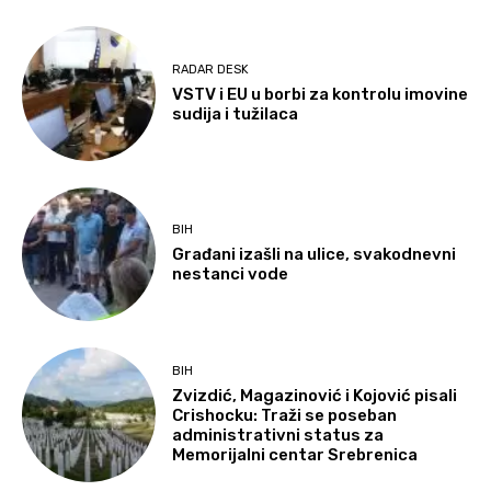
RADAR DESK
VSTV i EU u borbi za kontrolu imovine
sudija i tužilaca
BIH
Građani izašli na ulice, svakodnevni
nestanci vode
BIH
Zvizdić, Magazinović i Kojović pisali
Crishocku: Traži se poseban
administrativni status za
Memorijalni centar Srebrenica