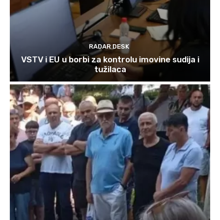
RADAR DESK
VSTV i EU u borbi za kontrolu imovine sudija i
tužilaca