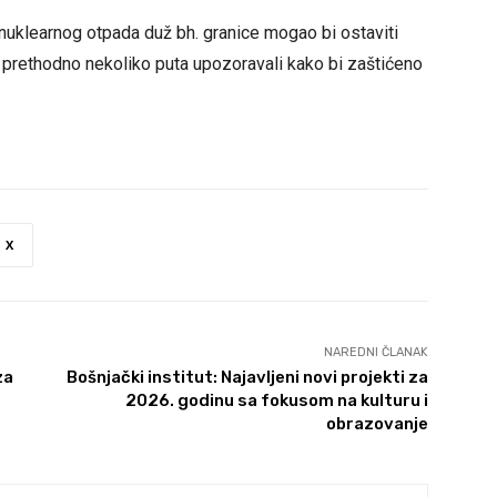
 nuklearnog otpada duž bh. granice mogao bi ostaviti
u prethodno nekoliko puta upozoravali kako bi zaštićeno
X
NAREDNI ČLANAK
za
Bošnjački institut: Najavljeni novi projekti za
2026. godinu sa fokusom na kulturu i
obrazovanje