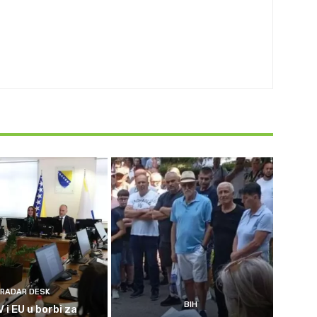
RADAR DESK
BIH
 i EU u borbi za