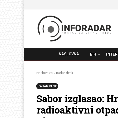
NASLOVNA
BIH
INTER
Naslovnica
Radar desk
RADAR DESK
Sabor izglasao: H
radioaktivni otpad