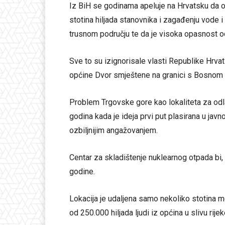
Iz BiH se godinama apeluje na Hrvatsku da od
stotina hiljada stanovnika i zagađenju vode i
trusnom području te da je visoka opasnost od
Sve to su izignorisale vlasti Republike Hrvat
općine Dvor smještene na granici s Bosnom
Problem Trgovske gore kao lokaliteta za odla
godina kada je ideja prvi put plasirana u javno
ozbiljnijim angažovanjem.
Centar za skladištenje nuklearnog otpada bi,
godine.
Lokacija je udaljena samo nekoliko stotina me
od 250.000 hiljada ljudi iz općina u slivu rije