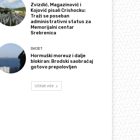
Zvizdić, Magazinović i
Kojović pisali Crishocku:
Traži se poseban
administrativni status za
Memorijalni centar
Srebrenica
SVIJET
Hormuški moreuz i dalje
blokiran: Brodski saobraćaj
gotovo prepolovljen
Učitati više