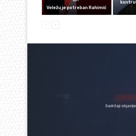
BIH
kontrol
Veležu je potreban Rahimić
Sadržaji objavlj