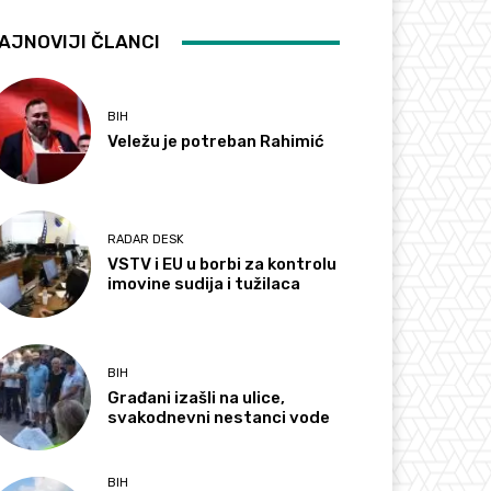
AJNOVIJI ČLANCI
BIH
Veležu je potreban Rahimić
RADAR DESK
VSTV i EU u borbi za kontrolu
imovine sudija i tužilaca
BIH
Građani izašli na ulice,
svakodnevni nestanci vode
BIH