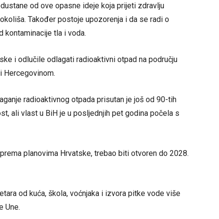
ustane od ove opasne ideje koja prijeti zdravlju
 okoliša. Također postoje upozorenja i da se radi o
 kontaminacije tla i voda.
ske i odlučile odlagati radioaktivni otpad na području
 i Hercegovinom.
ganje radioaktivnog otpada prisutan je još od 90-tih
st, ali vlast u BiH je u posljednjih pet godina počela s
 prema planovima Hrvatske, trebao biti otvoren do 2028.
tara od kuća, škola, voćnjaka i izvora pitke vode više
ke Une.