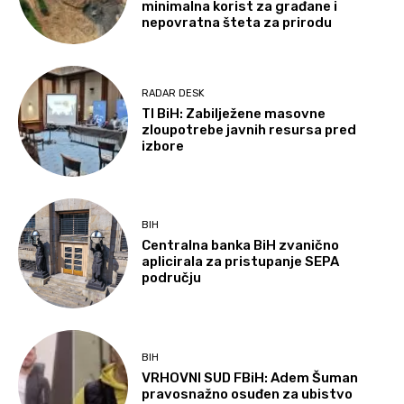
minimalna korist za građane i
nepovratna šteta za prirodu
RADAR DESK
TI BiH: Zabilježene masovne
zloupotrebe javnih resursa pred
izbore
BIH
Centralna banka BiH zvanično
aplicirala za pristupanje SEPA
području
BIH
VRHOVNI SUD FBiH: Adem Šuman
pravosnažno osuđen za ubistvo