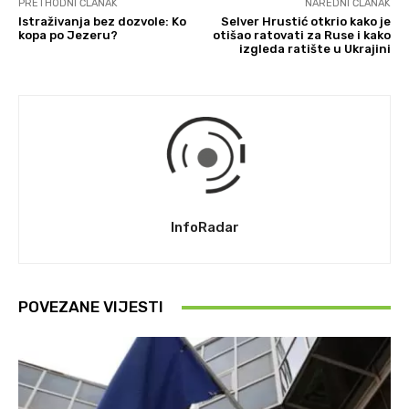
PRETHODNI ČLANAK
NAREDNI ČLANAK
Istraživanja bez dozvole: Ko
Selver Hrustić otkrio kako je
kopa po Jezeru?
otišao ratovati za Ruse i kako
izgleda ratište u Ukrajini
InfoRadar
POVEZANE VIJESTI