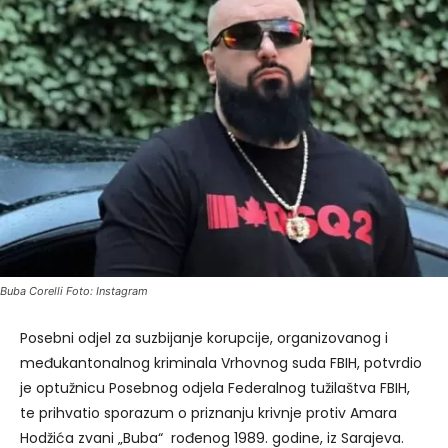
Buba Corelli Foto: Instagram
Posebni odjel za suzbijanje korupcije, organizovanog i
međukantonalnog kriminala Vrhovnog suda FBIH, potvrdio
je optužnicu Posebnog odjela Federalnog tužilaštva FBIH,
te prihvatio sporazum o priznanju krivnje protiv Amara
Hodžića
zvani „Buba“ rođenog 1989. godine, iz Sarajeva.