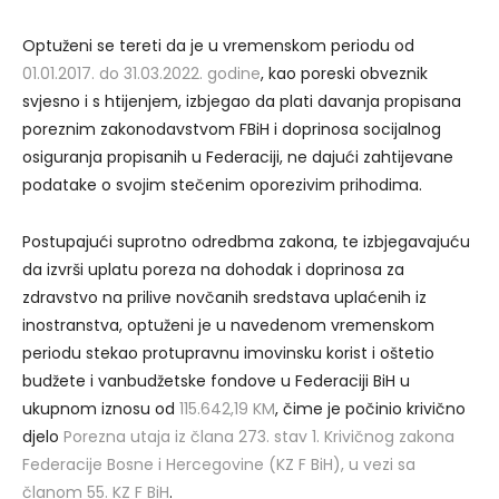
Optuženi se tereti da je u vremenskom periodu od
01.01.2017. do 31.03.2022. godine
, kao poreski obveznik
svjesno i s htijenjem, izbjegao da plati davanja propisana
poreznim zakonodavstvom FBiH i doprinosa socijalnog
osiguranja propisanih u Federaciji, ne dajući zahtijevane
podatake o svojim stečenim oporezivim prihodima.
Postupajući suprotno odredbma zakona, te izbjegavajuću
da izvrši uplatu poreza na dohodak i doprinosa za
zdravstvo na prilive novčanih sredstava uplaćenih iz
inostranstva, optuženi je u navedenom vremenskom
periodu stekao protupravnu imovinsku korist i oštetio
budžete i vanbudžetske fondove u Federaciji BiH u
ukupnom iznosu od
115.642,19 KM
, čime je počinio krivično
djelo
Porezna utaja iz člana 273. stav 1. Krivičnog zakona
Federacije Bosne i Hercegovine (KZ F BiH),
u vezi sa
članom 55. KZ F BiH
.