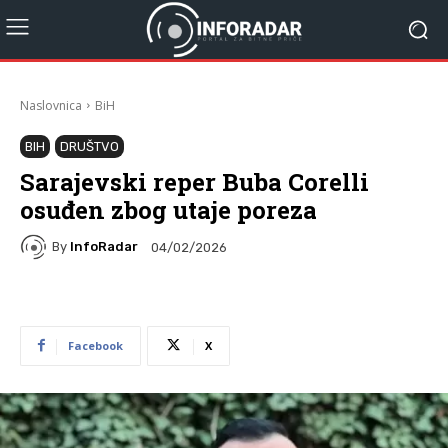
Naslovnica
BiH
BIH
DRUŠTVO
Sarajevski reper Buba Corelli
osuđen zbog utaje poreza
By
InfoRadar
04/02/2026
Facebook
X