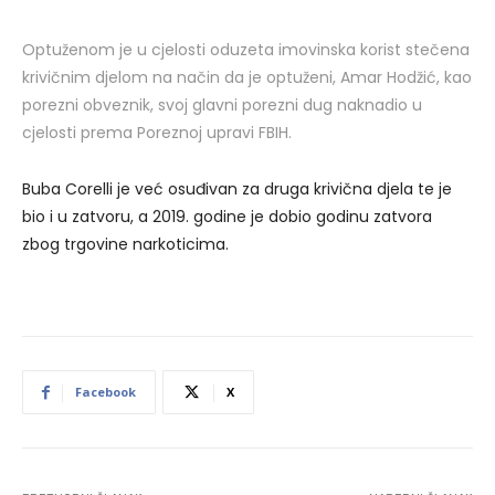
Optuženom je u cjelosti oduzeta imovinska korist stečena
krivičnim djelom na način da je optuženi, Amar Hodžić, kao
porezni obveznik, svoj glavni porezni dug naknadio u
cjelosti prema Poreznoj upravi FBIH.
Buba Corelli je već osuđivan za druga krivična djela te je
bio i u zatvoru, a 2019. godine je dobio godinu zatvora
zbog trgovine narkoticima.
Facebook
X