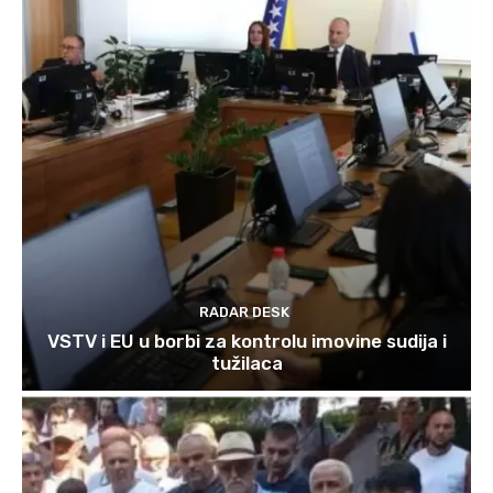
RADAR DESK
VSTV i EU u borbi za kontrolu imovine sudija i
tužilaca