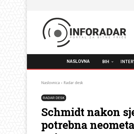
NASLOVNA
BIH
INTER
Naslovnica
Radar desk
RADAR DESK
Schmidt nakon sjed
potrebna neometan