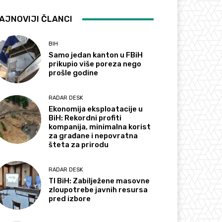
AJNOVIJI ČLANCI
BIH
Samo jedan kanton u FBiH
prikupio više poreza nego
prošle godine
RADAR DESK
Ekonomija eksploatacije u
BiH: Rekordni profiti
kompanija, minimalna korist
za građane i nepovratna
šteta za prirodu
RADAR DESK
TI BiH: Zabilježene masovne
zloupotrebe javnih resursa
pred izbore