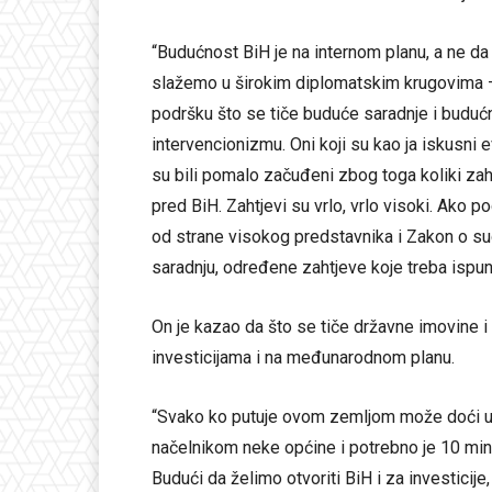
“Budućnost BiH je na internom planu, a ne da
slažemo u širokim diplomatskim krugovima –
podršku što se tiče buduće saradnje i budućn
intervencionizmu. Oni koji su kao ja iskusni ev
su bili pomalo začuđeni zbog toga koliki zah
pred BiH. Zahtjevi su vrlo, vrlo visoki. Ako 
od strane visokog predstavnika i Zakon o s
saradnju, određene zahtjeve koje treba ispuni
On je kazao da što se tiče državne imovine i t
investicijama i na međunarodnom planu.
“Svako ko putuje ovom zemljom može doći u s
načelnikom neke općine i potrebno je 10 minut
Budući da želimo otvoriti BiH i za investicije