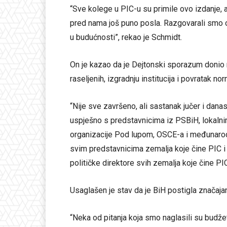
“Sve kolege u PIC-u su primile ovo izdanje, 
pred nama još puno posla. Razgovarali smo o
u budućnosti”, rekao je Schmidt.
On je kazao da je Dejtonski sporazum donio 
raseljenih, izgradnju institucija i povratak n
“Nije sve završeno, ali sastanak jučer i dan
uspješno s predstavnicima iz PSBiH, lokalni
organizacije Pod lupom, OSCE-a i međunarod
svim predstavnicima zemalja koje čine PIC i
političke direktore svih zemalja koje čine PIC
Usaglašen je stav da je BiH postigla značajan
“Neka od pitanja koja smo naglasili su budže