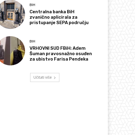
BIH
Centralna banka BiH
zvanično aplicirala za
pristupanje SEPA području
BIH
VRHOVNI SUD FBiH: Adem
Šuman pravosnažno osuđen
za ubistvo Farisa Pendeka
Učitati više