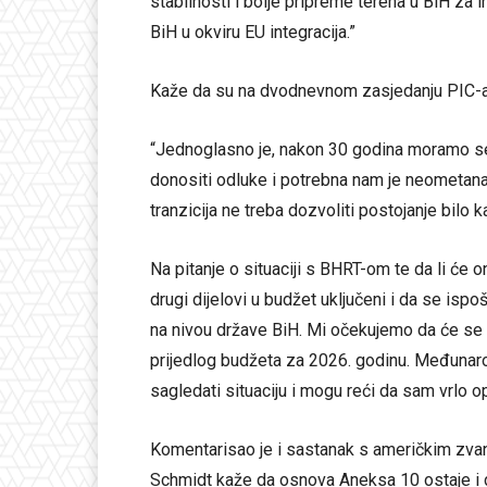
stabilnosti i bolje pripreme terena u BiH za 
BiH u okviru EU integracija.”
Kaže da su na dvodnevnom zasjedanju PIC-a 
“Jednoglasno je, nakon 30 godina moramo se
donositi odluke i potrebna nam je neometana 
tranzicija ne treba dozvoliti postojanje bilo 
Na pitanje o situaciji s BHRT-om te da li će o
drugi dijelovi u budžet uključeni i da se ispo
na nivou države BiH. Mi očekujemo da će se 
prijedlog budžeta za 2026. godinu. Međunaro
sagledati situaciju i mogu reći da sam vrlo o
Komentarisao je i sastanak s američkim zva
Schmidt kaže da osnova Aneksa 10 ostaje i d