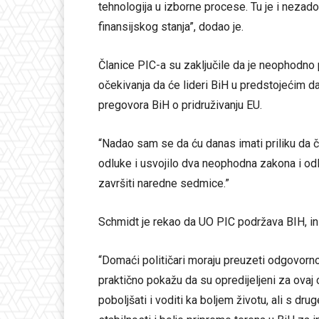
tehnologija u izborne procese. Tu je i nezad
finansijskog stanja”, dodao je.
Članice PIC-a su zaključile da je neophodno
očekivanja da će lideri BiH u predstojećim d
pregovora BiH o pridruživanju EU.
“Nadao sam se da ću danas imati priliku da č
odluke i usvojilo dva neophodna zakona i od
završiti naredne sedmice.”
Schmidt je rekao da UO PIC podržava BIH, inst
“Domaći političari moraju preuzeti odgovorn
praktično pokažu da su opredijeljeni za ovaj c
poboljšati i voditi ka boljem životu, ali s dr