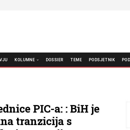
VJU
KOLUMNE
DOSSIER
TEME
PODSJETNIK
POD
nice PIC-a: : BiH je
a tranzicija s