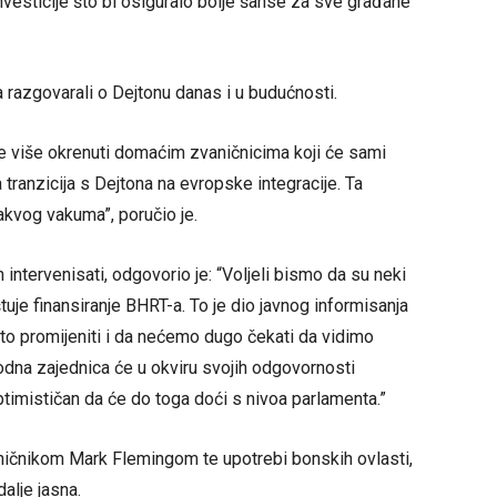
investicije što bi osiguralo bolje šanse za sve građane
razgovarali o Dejtonu danas i u budućnosti.
 više okrenuti domaćim zvaničnicima koji će sami
tranzicija s Dejtona na evropske integracije. Ta
kakvog vakuma”, poručio je.
n intervenisati, odgovorio je: “Voljeli bismo da su neki
štuje finansiranje BHRT-a. To je dio javnog informisanja
to promijeniti i da nećemo dugo čekati da vidimo
dna zajednica će u okviru svojih odgovornosti
ptimističan da će do toga doći s nivoa parlamenta.”
ničnikom Mark Flemingom te upotrebi bonskih ovlasti,
alje jasna.