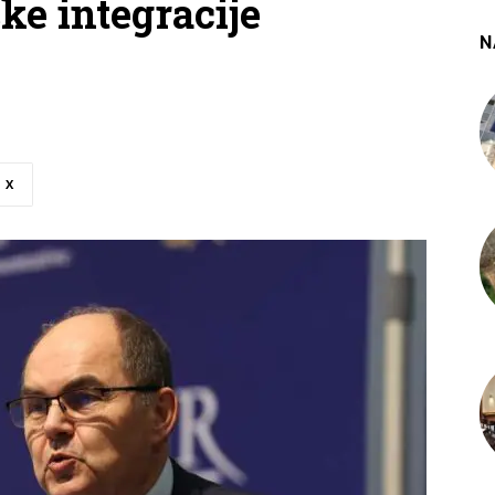
ke integracije
N
X