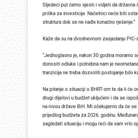
Sljedeći put ćemo sjesti i vidjeti da državna
prilika za investicije. Načelnici neće biti os
struktura dok se ne nađe konačno rješenje.”
Kaže da su na dvodnevnom zasjedanju PIC-a 
“Jednoglasno je, nakon 30 godina moramo se
donositi odluke i potrebna nam je neometana 
tranzicija ne treba dozvoliti postojanje bilo 
Na pitanje o situaciji s BHRT-om te da li će o
drugi dijelovi u budžet uključeni i da se ispo
na nivou države BiH. Mi očekujemo da će se 
prijedlog budžeta za 2026. godinu. Međunaro
sagledati situaciju i mogu reći da sam vrlo o