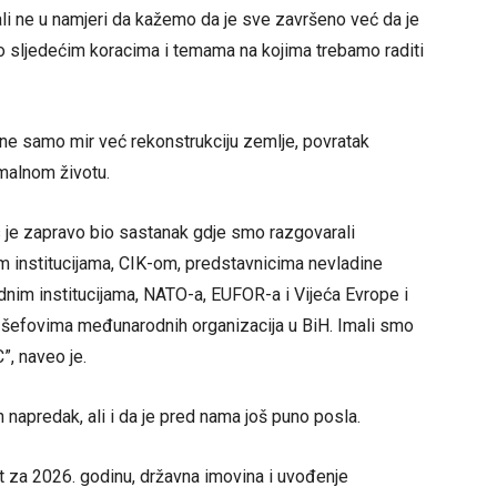
ali ne u namjeri da kažemo da je sve završeno već da je
 sljedećim koracima i temama na kojima trebamo raditi
ne samo mir već rekonstrukciju zemlje, povratak
ormalnom životu.
as je zapravo bio sastanak gdje smo razgovarali
m institucijama, CIK-om, predstavnicima nevladine
nim institucijama, NATO-a, EUFOR-a i Vijeća Evrope i
 šefovima međunarodnih organizacija u BiH. Imali smo
”, naveo je.
 napredak, ali i da je pred nama još puno posla.
t za 2026. godinu, državna imovina i uvođenje