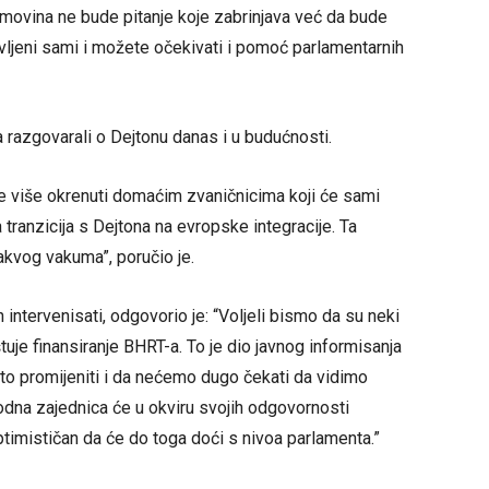
 imovina ne bude pitanje koje zabrinjava već da bude
tavljeni sami i možete očekivati i pomoć parlamentarnih
razgovarali o Dejtonu danas i u budućnosti.
 više okrenuti domaćim zvaničnicima koji će sami
tranzicija s Dejtona na evropske integracije. Ta
kakvog vakuma”, poručio je.
n intervenisati, odgovorio je: “Voljeli bismo da su neki
štuje finansiranje BHRT-a. To je dio javnog informisanja
to promijeniti i da nećemo dugo čekati da vidimo
dna zajednica će u okviru svojih odgovornosti
ptimističan da će do toga doći s nivoa parlamenta.”