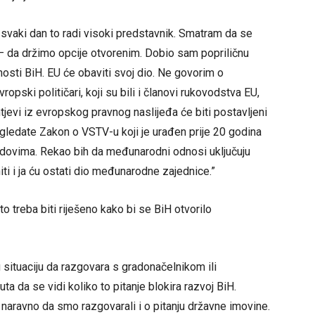
 svaki dan to radi visoki predstavnik. Smatram da se
 da držimo opcije otvorenim. Dobio sam popriličnu
osti BiH. EU će obaviti svoj dio. Ne govorim o
ropski političari, koji su bili i članovi rukovodstva EU,
tjevi iz evropskog pravnog naslijeđa će biti postavljeni
pogledate Zakon o VSTV-u koji je urađen prije 20 godina
udovima. Rekao bih da međunarodni odnosi uključuju
ti i ja ću ostati dio međunarodne zajednice.”
o treba biti riješeno kako bi se BiH otvorilo
ituaciju da razgovara s gradonačelnikom ili
a da se vidi koliko to pitanje blokira razvoj BiH.
, naravno da smo razgovarali i o pitanju državne imovine.