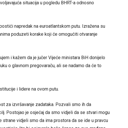
ovoljavajuća situacija u pogledu BHRT-a odnosno
 postići napredak na euroatlantskom putu. Izražena su
anima poduzeti korake koji će omogućiti otvaranje
ujem i kažem da je jučer Vijeće ministara BiH donijelo
luku o glavnom pregovaraču, ali se nadamo da će to
itucije i lidere na ovom putu.
ost za izvršavanje zadataka. Pozvali smo ih da
ilj. Postojao je osjećaj da smo vidjeli da se stvari mogu
uge strane vidjeli smo da ima prostora da se ide u pravcu