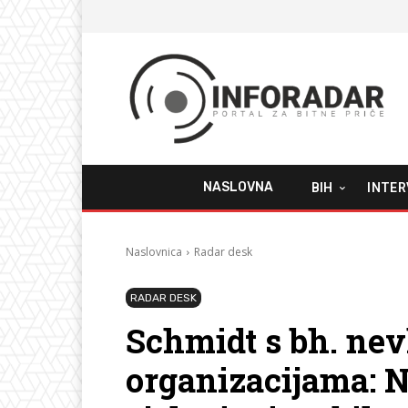
NASLOVNA
BIH
INTER
Naslovnica
Radar desk
RADAR DESK
Schmidt s bh. ne
organizacijama: N