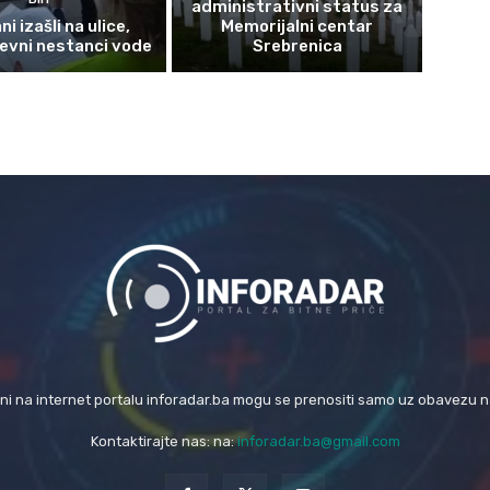
administrativni status za
i izašli na ulice,
Memorijalni centar
evni nestanci vode
Srebrenica
eni na internet portalu inforadar.ba mogu se prenositi samo uz obavezu 
Kontaktirajte nas: na:
inforadar.ba@gmail.com