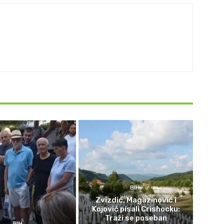
BIH
Zvizdić, Magazinović i
Kojović pisali Crishocku:
Traži se poseban
BIH