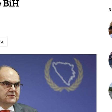
e BiH
N
X