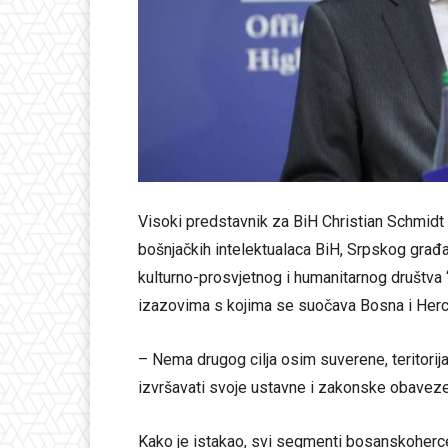
Visoki predstavnik za BiH Christian Schmid
bošnjačkih intelektualaca BiH, Srpskog građ
kulturno-prosvjetnog i humanitarnog društva 
izazovima s kojima se suočava Bosna i Herc
– Nema drugog cilja osim suverene, teritorijal
izvršavati svoje ustavne i zakonske obaveze
Kako je istakao, svi segmenti bosanskoherceg