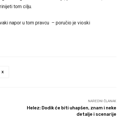
nijeti tom cilju.
aki napor u tom pravcu – poručio je vioski
X
NAREDNI ČLANAK
Helez: Dodik će biti uhapšen, znam i neke
detalje i scenarije