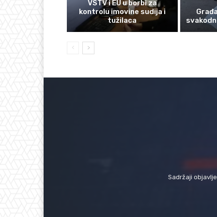
VSTV i EU u borbi za
kontrolu imovine sudija i
Građan
tužilaca
svakodn
Sadržaji objavlj