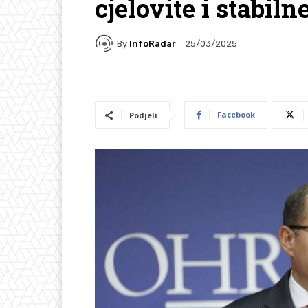
cjelovite i stabiln
By
InfoRadar
25/03/2025
Facebook
Podjeli