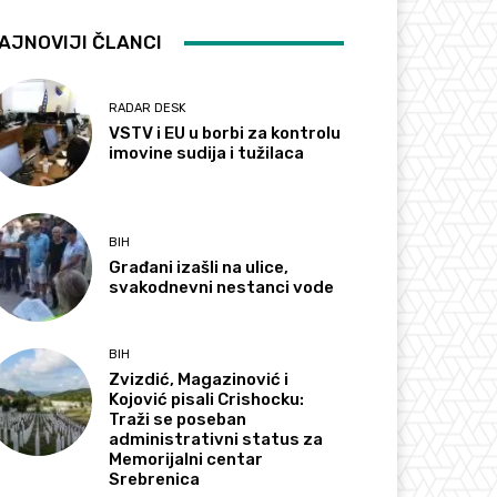
AJNOVIJI ČLANCI
RADAR DESK
VSTV i EU u borbi za kontrolu
imovine sudija i tužilaca
BIH
Građani izašli na ulice,
svakodnevni nestanci vode
BIH
Zvizdić, Magazinović i
Kojović pisali Crishocku:
Traži se poseban
administrativni status za
Memorijalni centar
Srebrenica