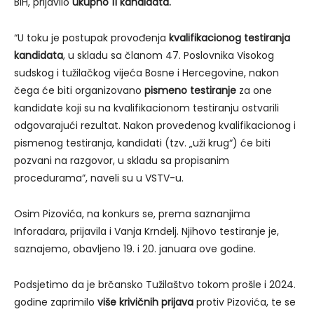
BiH, prijavilo
ukupno 11 kandidata.
“U toku je postupak provođenja
kvalifikacionog testiranja
kandidata
, u skladu sa članom 47. Poslovnika Visokog
sudskog i tužilačkog vijeća Bosne i Hercegovine, nakon
čega će biti organizovano
pismeno testiranje
za one
kandidate koji su na kvalifikacionom testiranju ostvarili
odgovarajući rezultat. Nakon provedenog kvalifikacionog i
pismenog testiranja, kandidati (tzv. „uži krug“) će biti
pozvani na razgovor, u skladu sa propisanim
procedurama”, naveli su u VSTV-u.
Osim Pizovića, na konkurs se, prema saznanjima
Inforadara, prijavila i Vanja Krndelj. Njihovo testiranje je,
saznajemo, obavljeno 19. i 20. januara ove godine.
Podsjetimo da je brčansko Tužilaštvo tokom prošle i 2024.
godine zaprimilo
više krivičnih prijava
protiv Pizovića, te se