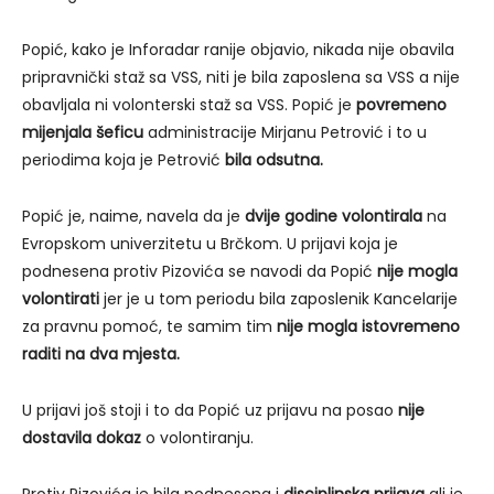
Popić, kako je Inforadar ranije objavio, nikada nije obavila
pripravnički staž sa VSS, niti je bila zaposlena sa VSS a nije
obavljala ni volonterski staž sa VSS. Popić je
povremeno
mijenjala šeficu
administracije Mirjanu Petrović i to u
periodima koja je Petrović
bila odsutna.
Popić je, naime, navela da je
dvije godine volontirala
na
Evropskom univerzitetu u Brčkom. U prijavi koja je
podnesena protiv Pizovića se navodi da Popić
nije mogla
volontirati
jer je u tom periodu bila zaposlenik Kancelarije
za pravnu pomoć, te samim tim
nije mogla istovremeno
raditi na dva mjesta.
U prijavi još stoji i to da Popić uz prijavu na posao
nije
dostavila dokaz
o volontiranju.
Protiv Pizovića je bila podnesena i
disciplinska prijava
ali je