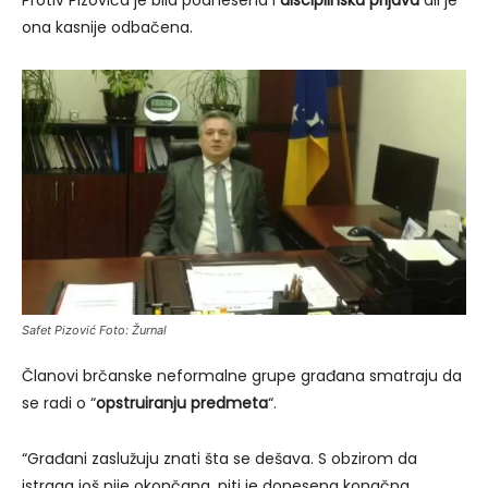
ona kasnije odbačena.
Safet Pizović Foto: Žurnal
Članovi brčanske neformalne grupe građana smatraju da
se radi o “
opstruiranju predmeta
“.
“Građani zaslužuju znati šta se dešava. S obzirom da
istraga još nije okončana, niti je donesena konačna