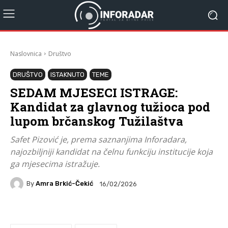
Naslovnica
Društvo
DRUŠTVO
ISTAKNUTO
TEME
SEDAM MJESECI ISTRAGE:
Kandidat za glavnog tužioca pod
lupom brčanskog Tužilaštva
Safet Pizović je, prema saznanjima Inforadara,
najozbiljniji kandidat na čelnu funkciju institucije koja
ga mjesecima istražuje.
By
Amra Brkić-Čekić
16/02/2026