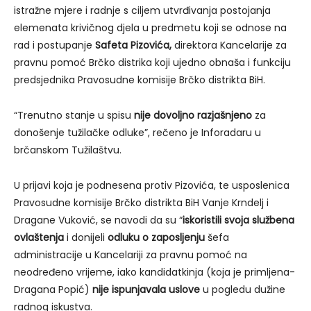
istražne mjere i radnje s ciljem utvrđivanja postojanja
elemenata krivičnog djela u predmetu koji se odnose na
rad i postupanje
Safeta Pizovića,
direktora Kancelarije za
pravnu pomoć Brčko distrika koji ujedno obnaša i funkciju
predsjednika Pravosudne komisije Brčko distrikta BiH.
“Trenutno stanje u spisu
nije dovoljno razjašnjeno
za
donošenje tužilačke odluke”, rečeno je Inforadaru u
brčanskom Tužilaštvu.
U prijavi koja je podnesena protiv Pizovića, te usposlenica
Pravosudne komisije Brčko distrikta BiH Vanje Krndelj i
Dragane Vuković, se navodi da su “
iskoristili svoja službena
ovlaštenja
i donijeli
odluku o zaposljenju
šefa
administracije u Kancelariji za pravnu pomoć na
neodređeno vrijeme, iako kandidatkinja (koja je primljena-
Dragana Popić)
nije ispunjavala uslove
u pogledu dužine
radnog iskustva.