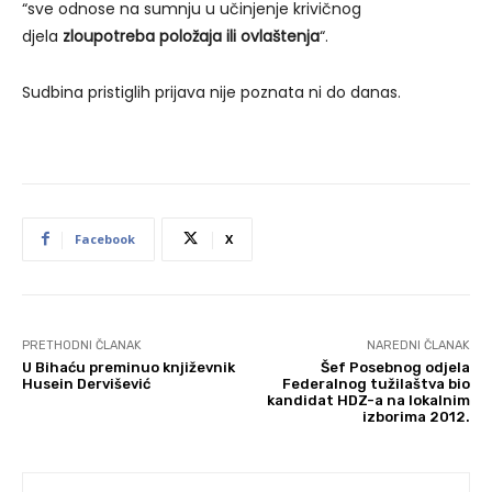
“sve odnose na sumnju u učinjenje krivičnog
djela
zloupotreba položaja ili ovlaštenja
“.
Sudbina pristiglih prijava nije poznata ni do danas.
Facebook
X
PRETHODNI ČLANAK
NAREDNI ČLANAK
U Bihaću preminuo književnik
Šef Posebnog odjela
Husein Dervišević
Federalnog tužilaštva bio
kandidat HDZ-a na lokalnim
izborima 2012.