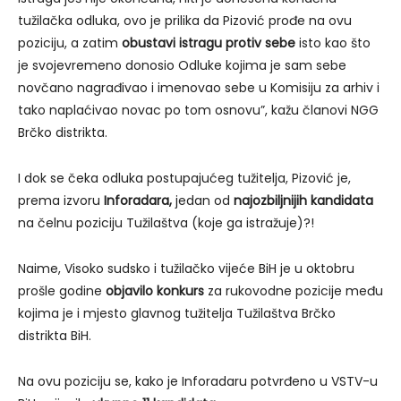
tužilačka odluka, ovo je prilika da Pizović prođe na ovu
poziciju, a zatim
obustavi istragu protiv sebe
isto kao što
je svojevremeno donosio Odluke kojima je sam sebe
novčano nagrađivao i imenovao sebe u Komisiju za arhiv i
tako naplaćivao novac po tom osnovu”, kažu članovi NGG
Brčko distrikta.
I dok se čeka odluka postupajućeg tužitelja, Pizović je,
prema izvoru
Inforadara,
jedan od
najozbiljnijih kandidata
na čelnu poziciju Tužilaštva (koje ga istražuje)?!
Naime, Visoko sudsko i tužilačko vijeće BiH je u oktobru
prošle godine
objavilo konkurs
za rukovodne pozicije među
kojima je i mjesto glavnog tužitelja Tužilaštva Brčko
distrikta BiH.
Na ovu poziciju se, kako je Inforadaru potvrđeno u VSTV-u