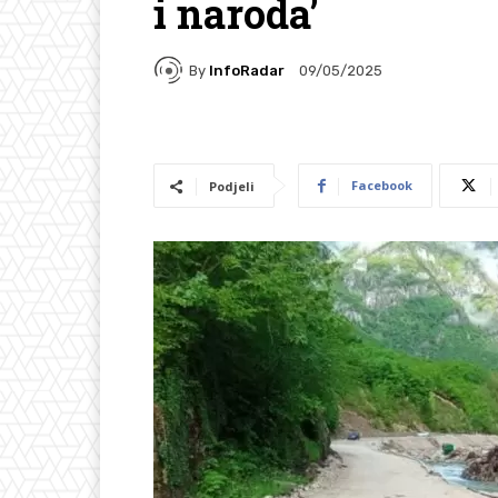
i naroda’
By
InfoRadar
09/05/2025
Facebook
Podjeli