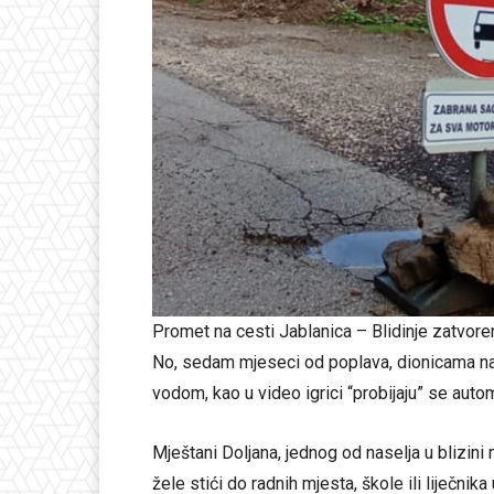
Promet na cesti Jablanica – Blidinje zatvore
No, sedam mjeseci od poplava, dionicama na
vodom, kao u video igrici “probijaju” se autom
Mještani Doljana, jednog od naselja u blizin
žele stići do radnih mjesta, škole ili liječnik