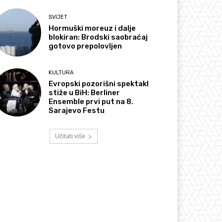
SVIJET
Hormuški moreuz i dalje
blokiran: Brodski saobraćaj
gotovo prepolovljen
KULTURA
Evropski pozorišni spektakl
stiže u BiH: Berliner
Ensemble prvi put na 8.
Sarajevo Festu
Učitati više