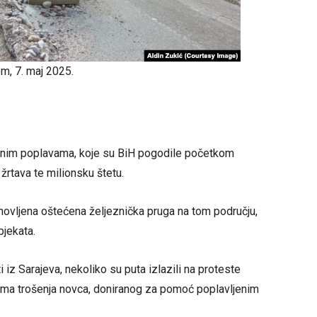
m, 7. maj 2025.
jičnim poplavama, koje su BiH pogodile početkom
žrtava te milionsku štetu.
novljena oštećena željeznička pruga na tom području,
jekata.
ti iz Sarajeva, nekoliko su puta izlazili na proteste
nima trošenja novca, doniranog za pomoć poplavljenim