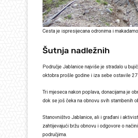
Cesta je ispresijecana odronima i makadamo
Šutnja nadležnih
Područje Jablanice najviše je stradalo u bu
oktobra prošle godine i iza sebe ostavile 27 
Tri mjeseca nakon poplava, donacijama je ob
dok se još čeka na obnovu svih stambenih ob
Stanovništvo Jablanice, ali i građani i aktivis
zahtijevajući bržu obnovu i odgovore o nači
područjima.