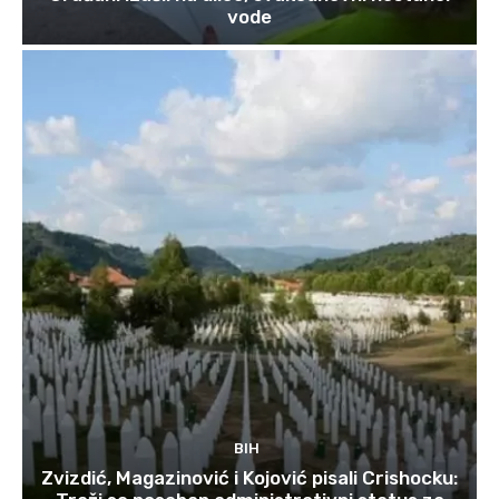
vode
BIH
Zvizdić, Magazinović i Kojović pisali Crishocku: