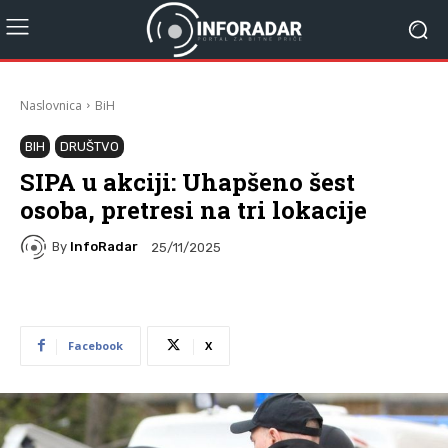
Naslovnica
BiH
BIH
DRUŠTVO
SIPA u akciji: Uhapšeno šest
osoba, pretresi na tri lokacije
By
InfoRadar
25/11/2025
Facebook
X