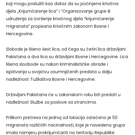
koji mogu poslužiti kao dokaz da su počinjena krivična
djela „Krijumčarenje lica” i “Organizovanje grupe ili
udruženja za izvršenje krivičnog djela “krijumčarenje
migranata” propisana Krivičnim zakonom Bosne i
Hercegovine.
Slobode je lišeno šest lica, od čega su četiri lica državljani
Pakistana a dva lica su državljani Bosne i Hercegovine. Lica
lišena sloobode su nakon kriminalističke obrade i
ispitivanja u svojstvu osumnjičenih predata u dalju
nadležnost Tužilaštva Bosne i Hercegovine.
Državljani Pakistana će u zakonskom roku biti predati u
nadležnost Službe za poslove sa strancima.
Prilikom pretresa na jednoj od lokacija zatečeno je 50
migranata različitih nacinalnosti, koje je navedena grupa
imala namjeru prokrijumčariti na teritoriju Republike