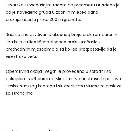
Hrvatske. Dosadašnjim radom na predmetu utvrđeno je
da je navedena grupa u zadnjih mjesec dana
prokrijumčarila preko 300 migranata.
Radi se i na utvđivanju ukupnog broja prokrijumčarenih
lica koja su lica lišena slobode prokrijumčarila u
prethodnim mjesecima a za koji se pretpostavlja da je
višestruko veći.
Operativna akcija „Vega“ je provedena u saradnji sa
policijskim službenicima Ministarstva unutrašnjih poslova
Unsko-sanskog kantona i službenicima Službe za poslove
sa strancima.