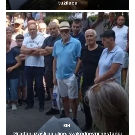
tužilaca
BIH
Građani izašli na ulice, svakodnevni nestanci