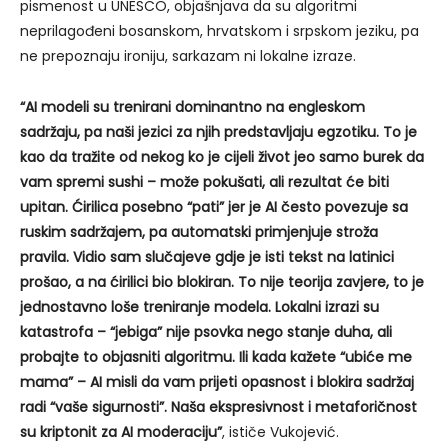
pismenost u UNESCO, objašnjava da su algoritmi
neprilagođeni bosanskom, hrvatskom i srpskom jeziku, pa
ne prepoznaju ironiju, sarkazam ni lokalne izraze.
“AI modeli su trenirani dominantno na engleskom
sadržaju, pa naši jezici za njih predstavljaju egzotiku. To je
kao da tražite od nekog ko je cijeli život jeo samo burek da
vam spremi sushi – može pokušati, ali rezultat će biti
upitan. Ćirilica posebno “pati” jer je AI često povezuje sa
ruskim sadržajem, pa automatski primjenjuje stroža
pravila. Vidio sam slučajeve gdje je isti tekst na latinici
prošao, a na ćirilici bio blokiran. To nije teorija zavjere, to je
jednostavno loše treniranje modela. Lokalni izrazi su
katastrofa – “jebiga” nije psovka nego stanje duha, ali
probajte to objasniti algoritmu. Ili kada kažete “ubiće me
mama” – AI misli da vam prijeti opasnost i blokira sadržaj
radi “vaše sigurnosti”. Naša ekspresivnost i metaforičnost
su kriptonit za AI moderaciju”
, ističe Vukojević.