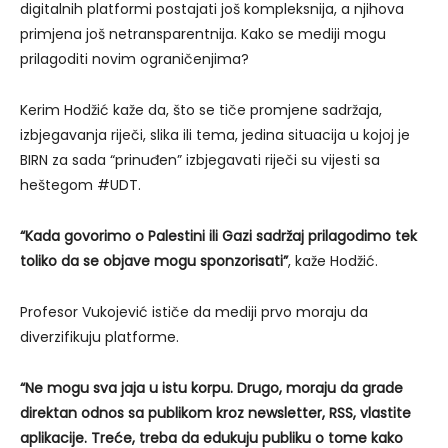
digitalnih platformi postajati još kompleksnija, a njihova
primjena još netransparentnija. Kako se mediji mogu
prilagoditi novim ograničenjima?
Kerim Hodžić kaže da, što se tiče promjene sadržaja,
izbjegavanja riječi, slika ili tema, jedina situacija u kojoj je
BIRN za sada “prinuđen” izbjegavati riječi su vijesti sa
heštegom #UDT.
“Kada govorimo o Palestini ili Gazi sadržaj prilagodimo tek
toliko da se objave mogu sponzorisati”
, kaže Hodžić.
Profesor Vukojević ističe da mediji prvo moraju da
diverzifikuju platforme.
“Ne mogu sva jaja u istu korpu. Drugo, moraju da grade
direktan odnos sa publikom kroz newsletter, RSS, vlastite
aplikacije. Treće, treba da edukuju publiku o tome kako