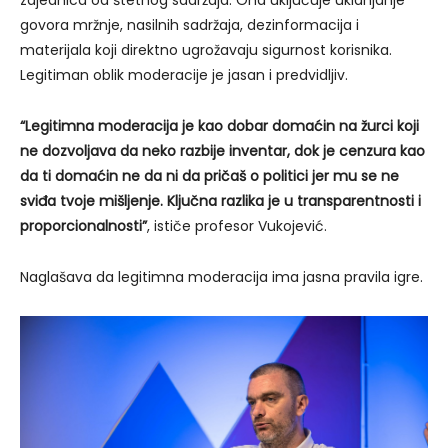
zajednica od štetnog sadržaja. Ona uključuje uklanjanje
govora mržnje, nasilnih sadržaja, dezinformacija i
materijala koji direktno ugrožavaju sigurnost korisnika.
Legitiman oblik moderacije je jasan i predvidljiv.
“Legitimna moderacija je kao dobar domaćin na žurci koji
ne dozvoljava da neko razbije inventar, dok je cenzura kao
da ti domaćin ne da ni da pričaš o politici jer mu se ne
sviđa tvoje mišljenje. Ključna razlika je u transparentnosti i
proporcionalnosti”
, ističe profesor Vukojević.
Naglašava da legitimna moderacija ima jasna pravila igre.