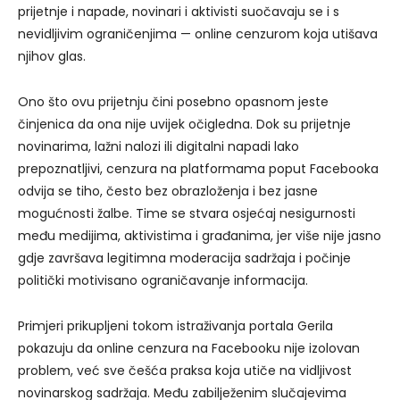
prijetnje i napade, novinari i aktivisti suočavaju se i s
nevidljivim ograničenjima — online cenzurom koja utišava
njihov glas.
Ono što ovu prijetnju čini posebno opasnom jeste
činjenica da ona nije uvijek očigledna. Dok su prijetnje
novinarima, lažni nalozi ili digitalni napadi lako
prepoznatljivi, cenzura na platformama poput Facebooka
odvija se tiho, često bez obrazloženja i bez jasne
mogućnosti žalbe. Time se stvara osjećaj nesigurnosti
među medijima, aktivistima i građanima, jer više nije jasno
gdje završava legitimna moderacija sadržaja i počinje
politički motivisano ograničavanje informacija.
Primjeri prikupljeni tokom istraživanja portala Gerila
pokazuju da online cenzura na Facebooku nije izolovan
problem, već sve češća praksa koja utiče na vidljivost
novinarskog sadržaja. Među zabilježenim slučajevima