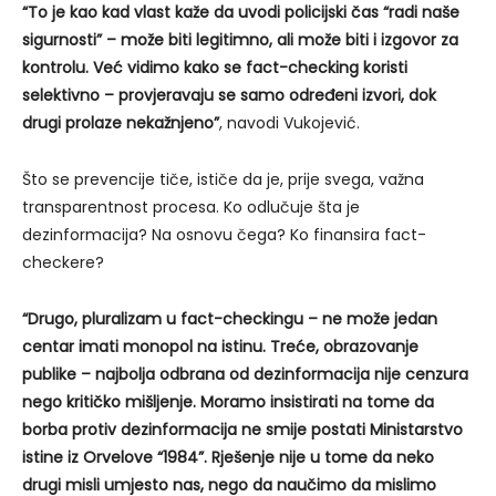
“To je kao kad vlast kaže da uvodi policijski čas “radi naše
sigurnosti” – može biti legitimno, ali može biti i izgovor za
kontrolu. Već vidimo kako se fact-checking koristi
selektivno – provjeravaju se samo određeni izvori, dok
drugi prolaze nekažnjeno”
, navodi Vukojević.
Što se prevencije tiče, ističe da je, prije svega, važna
transparentnost procesa. Ko odlučuje šta je
dezinformacija? Na osnovu čega? Ko finansira fact-
checkere?
“Drugo, pluralizam u fact-checkingu – ne može jedan
centar imati monopol na istinu. Treće, obrazovanje
publike – najbolja odbrana od dezinformacija nije cenzura
nego kritičko mišljenje. Moramo insistirati na tome da
borba protiv dezinformacija ne smije postati Ministarstvo
istine iz Orvelove “1984”. Rješenje nije u tome da neko
drugi misli umjesto nas, nego da naučimo da mislimo