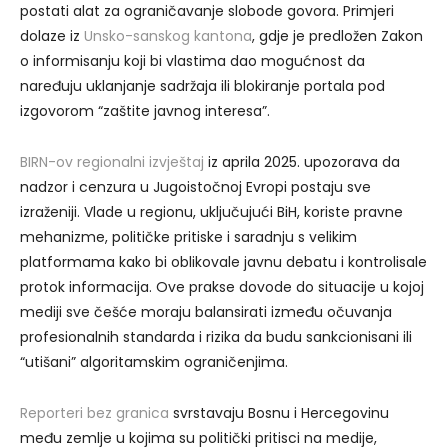
postati alat za ograničavanje slobode govora. Primjeri
dolaze iz
Unsko-sanskog kantona
, gdje je predložen Zakon
o informisanju koji bi vlastima dao mogućnost da
naređuju uklanjanje sadržaja ili blokiranje portala pod
izgovorom “zaštite javnog interesa”.
BIRN-ov regionalni izvještaj
iz aprila 2025. upozorava da
nadzor i cenzura u Jugoistočnoj Evropi postaju sve
izraženiji. Vlade u regionu, uključujući BiH, koriste pravne
mehanizme, političke pritiske i saradnju s velikim
platformama kako bi oblikovale javnu debatu i kontrolisale
protok informacija. Ove prakse dovode do situacije u kojoj
mediji sve češće moraju balansirati između očuvanja
profesionalnih standarda i rizika da budu sankcionisani ili
“utišani” algoritamskim ograničenjima.
Reporteri bez granica
svrstavaju Bosnu i Hercegovinu
među zemlje u kojima su politički pritisci na medije,