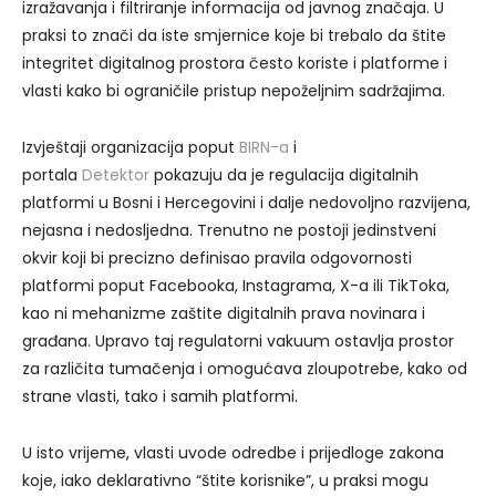
izražavanja i filtriranje informacija od javnog značaja. U
praksi to znači da iste smjernice koje bi trebalo da štite
integritet digitalnog prostora često koriste i platforme i
vlasti kako bi ograničile pristup nepoželjnim sadržajima.
Izvještaji organizacija poput
BIRN-a
i
portala
Detektor
pokazuju da je regulacija digitalnih
platformi u Bosni i Hercegovini i dalje nedovoljno razvijena,
nejasna i nedosljedna. Trenutno ne postoji jedinstveni
okvir koji bi precizno definisao pravila odgovornosti
platformi poput Facebooka, Instagrama, X-a ili TikToka,
kao ni mehanizme zaštite digitalnih prava novinara i
građana. Upravo taj regulatorni vakuum ostavlja prostor
za različita tumačenja i omogućava zloupotrebe, kako od
strane vlasti, tako i samih platformi.
U isto vrijeme, vlasti uvode odredbe i prijedloge zakona
koje, iako deklarativno “štite korisnike”, u praksi mogu