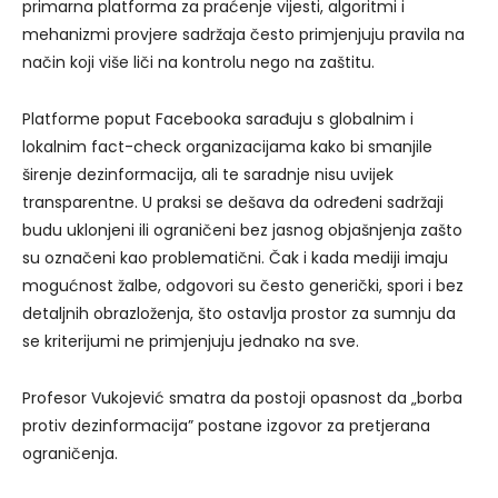
primarna platforma za praćenje vijesti, algoritmi i
mehanizmi provjere sadržaja često primjenjuju pravila na
način koji više liči na kontrolu nego na zaštitu.
Platforme poput Facebooka sarađuju s globalnim i
lokalnim fact-check organizacijama kako bi smanjile
širenje dezinformacija, ali te saradnje nisu uvijek
transparentne. U praksi se dešava da određeni sadržaji
budu uklonjeni ili ograničeni bez jasnog objašnjenja zašto
su označeni kao problematični. Čak i kada mediji imaju
mogućnost žalbe, odgovori su često generički, spori i bez
detaljnih obrazloženja, što ostavlja prostor za sumnju da
se kriterijumi ne primjenjuju jednako na sve.
Profesor Vukojević smatra da postoji opasnost da „borba
protiv dezinformacija” postane izgovor za pretjerana
ograničenja.