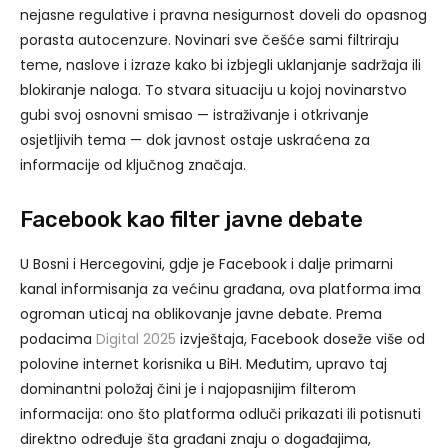
nejasne regulative i pravna nesigurnost doveli do opasnog
porasta autocenzure. Novinari sve češće sami filtriraju
teme, naslove i izraze kako bi izbjegli uklanjanje sadržaja ili
blokiranje naloga. To stvara situaciju u kojoj novinarstvo
gubi svoj osnovni smisao — istraživanje i otkrivanje
osjetljivih tema — dok javnost ostaje uskraćena za
informacije od ključnog značaja.
Facebook kao filter javne debate
U Bosni i Hercegovini, gdje je Facebook i dalje primarni
kanal informisanja za većinu građana, ova platforma ima
ogroman uticaj na oblikovanje javne debate. Prema
podacima
Digital 2025
izvještaja, Facebook doseže više od
polovine internet korisnika u BiH. Međutim, upravo taj
dominantni položaj čini je i najopasnijim filterom
informacija: ono što platforma odluči prikazati ili potisnuti
direktno određuje šta građani znaju o događajima,