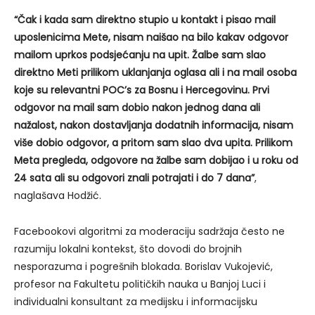
“Čak i kada sam direktno stupio u kontakt i pisao mail
uposlenicima Mete, nisam naišao na bilo kakav odgovor
mailom uprkos podsjećanju na upit. Žalbe sam slao
direktno Meti prilikom uklanjanja oglasa ali i na mail osoba
koje su relevantni POC’s za Bosnu i Hercegovinu. Prvi
odgovor na mail sam dobio nakon jednog dana ali
nažalost, nakon dostavljanja dodatnih informacija, nisam
više dobio odgovor, a pritom sam slao dva upita. Prilikom
Meta pregleda, odgovore na žalbe sam dobijao i u roku od
24 sata ali su odgovori znali potrajati i do 7 dana”
,
naglašava Hodžić.
Facebookovi algoritmi za moderaciju sadržaja često ne
razumiju lokalni kontekst, što dovodi do brojnih
nesporazuma i pogrešnih blokada. Borislav Vukojević,
profesor na Fakultetu političkih nauka u Banjoj Luci i
individualni konsultant za medijsku i informacijsku