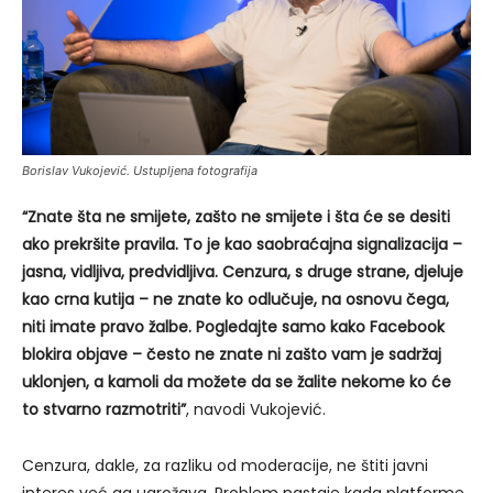
Borislav Vukojević. Ustupljena fotografija
“Znate šta ne smijete, zašto ne smijete i šta će se desiti
ako prekršite pravila. To je kao saobraćajna signalizacija –
jasna, vidljiva, predvidljiva. Cenzura, s druge strane, djeluje
kao crna kutija – ne znate ko odlučuje, na osnovu čega,
niti imate pravo žalbe. Pogledajte samo kako Facebook
blokira objave – često ne znate ni zašto vam je sadržaj
uklonjen, a kamoli da možete da se žalite nekome ko će
to stvarno razmotriti”
, navodi Vukojević.
Cenzura, dakle, za razliku od moderacije, ne štiti javni
interes već ga ugrožava. Problem nastaje kada platforme