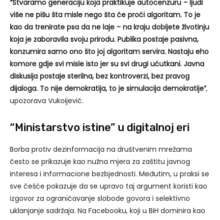
“Stvaramo generaciju koja praktikuje autocenzuru – ljudi
više ne pišu šta misle nego šta će proći algoritam. To je
kao da trenirate psa da ne laje – na kraju dobijete životinju
koja je zaboravila svoju prirodu. Publika postaje pasivna,
konzumira samo ono što joj algoritam servira. Nastaju eho
komore gdje svi misle isto jer su svi drugi ućutkani. Javna
diskusija postaje sterilna, bez kontroverzi, bez pravog
dijaloga. To nije demokratija, to je simulacija demokratije”
,
upozorava Vukoijević.
“Ministarstvo istine” u digitalnoj eri
Borba protiv dezinformacija na društvenim mrežama
često se prikazuje kao nužna mjera za zaštitu javnog
interesa i informacione bezbjednosti. Međutim, u praksi se
sve češće pokazuje da se upravo taj argument koristi kao
izgovor za ograničavanje slobode govora i selektivno
uklanjanje sadržaja. Na Facebooku, koji u BiH dominira kao