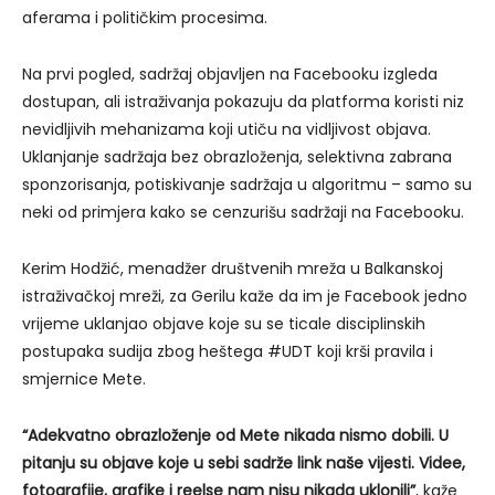
aferama i političkim procesima.
Na prvi pogled, sadržaj objavljen na Facebooku izgleda
dostupan, ali istraživanja pokazuju da platforma koristi niz
nevidljivih mehanizama koji utiču na vidljivost objava.
Uklanjanje sadržaja bez obrazloženja, selektivna zabrana
sponzorisanja, potiskivanje sadržaja u algoritmu – samo su
neki od primjera kako se cenzurišu sadržaji na Facebooku.
Kerim Hodžić, menadžer društvenih mreža u Balkanskoj
istraživačkoj mreži, za Gerilu kaže da im je Facebook jedno
vrijeme uklanjao objave koje su se ticale disciplinskih
postupaka sudija zbog heštega #UDT koji krši pravila i
smjernice Mete.
“Adekvatno obrazloženje od Mete nikada nismo dobili. U
pitanju su objave koje u sebi sadrže link naše vijesti. Videe,
fotografije, grafike i reelse nam nisu nikada uklonili”
, kaže