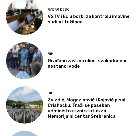
RADAR DESK
VSTV i EU u borbi za kontrolu imovine
sudija i tužilaca
BIH
Građani izašli na ulice, svakodnevni
nestanci vode
BIH
Zvizdić, Magazinović i Kojović pisali
Crishocku: Traži se poseban
administrativni status za
Memorijalni centar Srebrenica