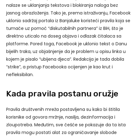
nalaze se uklanjanja tekstova i blokiranja naloga bez
jasnog obrazloženja. Tako je, prema istraživanju, Facebook
uklonio sadržaj portala iz Banjaluke koristeći pravila koja se
tumače uz pomoć “diskutabilnih partnera” iz BiH, što je
direktno uticalo na doseg objava i odlazak čitalaca sa
platforme. Pored toga, Facebook je uklonio tekst o Danu
bijelih traka, uz objašnjenje da je problem u opisu linka u
kojem je pisalo “ubijena djeca”. Redakcija je tada dobila
“strike”, a pristup Facebooka ocijenjen je kao krut i
nefleksibilan.
Kada pravila postanu oružje
Pravila društvenih mreža postavljena su kako bi štitila
korisnike od govora mržnje, nasilja, dezinformacija i
zloupotreba. Međutim, sve češće se pokazuje da ta ista
pravila mogu postati alat za ograničavanje slobode