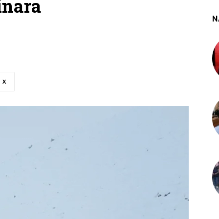
inara
N
X