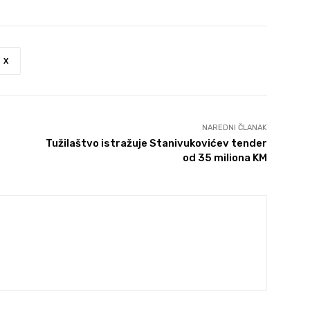
X
NAREDNI ČLANAK
Tužilaštvo istražuje Stanivukovićev tender
od 35 miliona KM