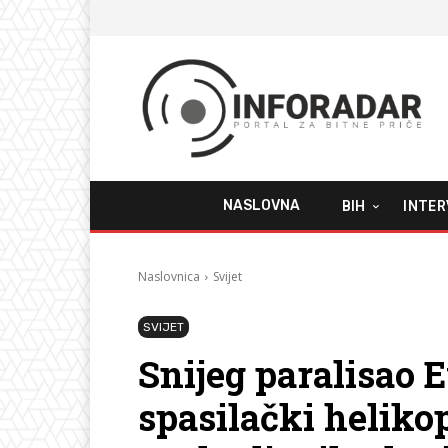
NASLOVNA
BIH
INTER
Naslovnica
Svijet
SVIJET
Snijeg paralisao E
spasilački heliko