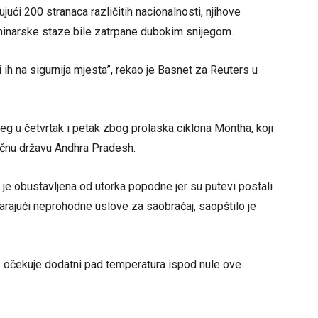
jući 200 stranaca različitih nacionalnosti, njihove
laninarske staze bile zatrpane dubokim snijegom.
li ih na sigurnija mjesta”, rekao je Basnet za Reuters u
jeg u četvrtak i petak zbog prolaska ciklona Montha, koji
točnu državu Andhra Pradesh.
 je obustavljena od utorka popodne jer su putevi postali
varajući neprohodne uslove za saobraćaj, saopštilo je
očekuje dodatni pad temperatura ispod nule ove