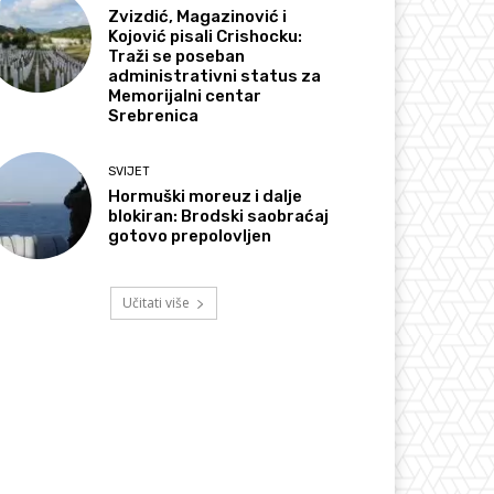
Zvizdić, Magazinović i
Kojović pisali Crishocku:
Traži se poseban
administrativni status za
Memorijalni centar
Srebrenica
SVIJET
Hormuški moreuz i dalje
blokiran: Brodski saobraćaj
gotovo prepolovljen
Učitati više