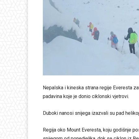
Nepalska i kineska strana regije Everesta za
padavina koje je donio ciklonski vjetrovi.
Duboki nanosi snijega izazvali su pad helikop
Regija oko Mount Everesta, koju godišnje posj
snijegom od ponedjeljka, dok se ciklon iz Be