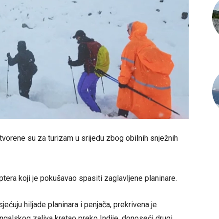
tvorene su za turizam u srijedu zbog obilnih snježnih
tera koji je pokušavao spasiti zaglavljene planinare.
ećuju hiljade planinara i penjača, prekrivena je
ngalskog zaliva kretao preko Indije, donoseći drugi