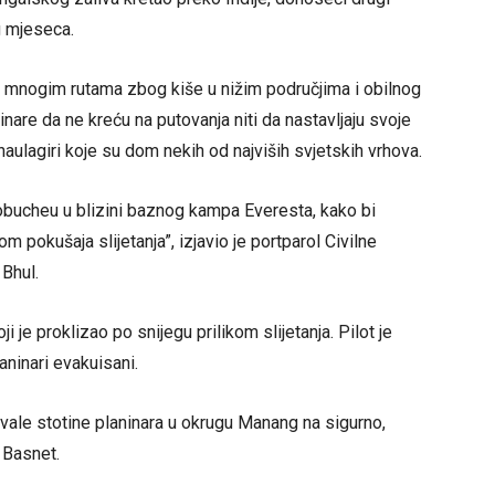
g mjeseca.
na mnogim rutama zbog kiše u nižim područjima i obilnog
nare da ne kreću na putovanja niti da nastavljaju svoje
aulagiri koje su dom nekih od najviših svjetskih vrhova.
 Lobucheu u blizini baznog kampa Everesta, kako bi
m pokušaja slijetanja”, izjavio je portparol Civilne
Bhul.
je proklizao po snijegu prilikom slijetanja. Pilot je
aninari evakuisani.
avale stotine planinara u okrugu Manang na sigurno,
 Basnet.