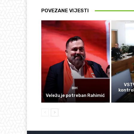
POVEZANE VIJESTI
VSTV
BIH
kontrol
Veležu je potreban Rahimić