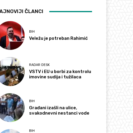
AJNOVIJI ČLANCI
BIH
Veležu je potreban Rahimić
RADAR DESK
VSTV i EU u borbi za kontrolu
imovine sudija i tužilaca
BIH
Građani izašli na ulice,
svakodnevni nestanci vode
BIH