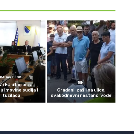
RADAR DESK
BIH
 i EU u borbi za
u imovine sudija i
Građani izašli na ulice,
tužilaca
svakodnevni nestanci vode