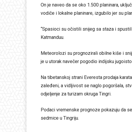
On je naveo da se oko 1.500 planinara, uključu
vodiče i lokalne planinare, izgubilo jer su p
“Spasioci su očistili snijeg sa staza i spusti
Katmanduu.
Meteorolozi su prognozirali obilne kiše i sni
je u utorak navečer pogodio indijsku jugois
Na tibetanskoj strani Everesta prodaja karata
zaleđeni, a vidljivost se naglo pogoršala, st
odjeljenje za turizam okruga Tingri.
Podaci vremenske prognoze pokazuju da se 
sedmice u Tingriju.