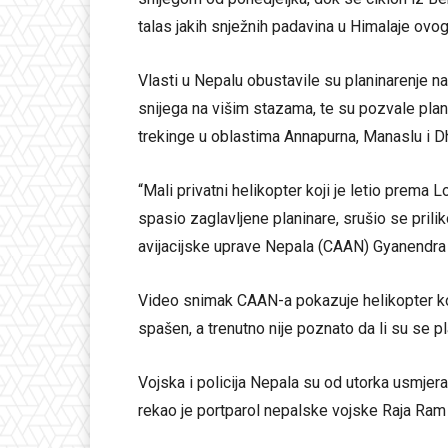
talas jakih snježnih padavina u Himalaje ovo
Vlasti u Nepalu obustavile su planinarenje 
snijega na višim stazama, te su pozvale plani
trekinge u oblastima Annapurna, Manaslu i Dh
“Mali privatni helikopter koji je letio prema
spasio zaglavljene planinare, srušio se priliko
avijacijske uprave Nepala (CAAN) Gyanendra 
Video snimak CAAN-a pokazuje helikopter koji 
spašen, a trenutno nije poznato da li su se pl
Vojska i policija Nepala su od utorka usmjer
rekao je portparol nepalske vojske Raja Ram