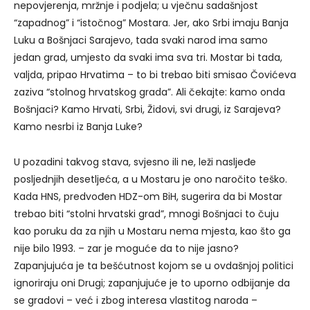
nepovjerenja, mržnje i podjela; u vječnu sadašnjost
“zapadnog” i “istočnog” Mostara. Jer, ako Srbi imaju Banja
Luku a Bošnjaci Sarajevo, tada svaki narod ima samo
jedan grad, umjesto da svaki ima sva tri. Mostar bi tada,
valjda, pripao Hrvatima – to bi trebao biti smisao Čovićeva
zaziva “stolnog hrvatskog grada”. Ali čekajte: kamo onda
Bošnjaci? Kamo Hrvati, Srbi, Židovi, svi drugi, iz Sarajeva?
Kamo nesrbi iz Banja Luke?
U pozadini takvog stava, svjesno ili ne, leži nasljeđe
posljednjih desetljeća, a u Mostaru je ono naročito teško.
Kada HNS, predvođen HDZ-om BiH, sugerira da bi Mostar
trebao biti “stolni hrvatski grad”, mnogi Bošnjaci to čuju
kao poruku da za njih u Mostaru nema mjesta, kao što ga
nije bilo 1993. – zar je moguće da to nije jasno?
Zapanjujuća je ta bešćutnost kojom se u ovdašnjoj politici
ignoriraju oni Drugi; zapanjujuće je to uporno odbijanje da
se gradovi – već i zbog interesa vlastitog naroda –