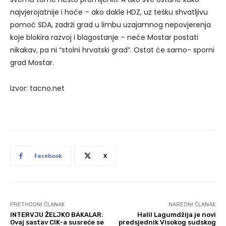
najvjerojatnije i hoće – ako dakle HDZ, uz tešku shvatljivu
pomoć SDA, zadrži grad u limbu uzajamnog nepovjerenja
koje blokira razvoj i blagostanje – neće Mostar postati
nikakav, pa ni “stolni hrvatski grad”. Ostat će samo- sporni
grad Mostar.
Izvor: tacno.net
Facebook
X
PRETHODNI ČLANAK
NAREDNI ČLANAK
INTERVJU ŽELJKO BAKALAR:
Halil Lagumdžija je novi
Ovaj sastav CIK-a susreće se
predsjednik Visokog sudskog