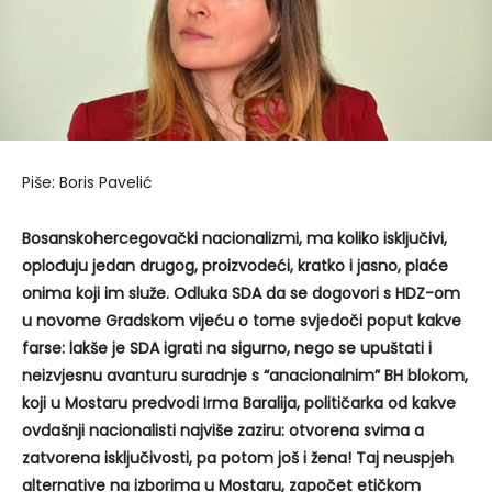
Piše: Boris Pavelić
Bosanskohercegovački nacionalizmi, ma koliko isključivi,
oplođuju jedan drugog, proizvodeći, kratko i jasno, plaće
onima koji im služe. Odluka SDA da se dogovori s HDZ-om
u novome Gradskom vijeću o tome svjedoči poput kakve
farse: lakše je SDA igrati na sigurno, nego se upuštati i
neizvjesnu avanturu suradnje s “anacionalnim” BH blokom,
koji u Mostaru predvodi Irma Baralija, političarka od kakve
ovdašnji nacionalisti najviše zaziru: otvorena svima a
zatvorena isključivosti, pa potom još i žena! Taj neuspjeh
alternative na izborima u Mostaru, započet etičkom