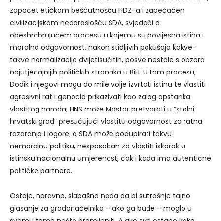
započet etičkom bešćutnošću HDZ-a i zapečaćen
civilizacijskom nedoraslošću SDA, svjedoči o
obeshrabrujućem procesu u kojemu su povijesna istina i
moralna odgovornost, nakon stidljivih pokušaja kakve-
takve normalizacije dvijetisućitih, posve nestale s obzora
najutjecajnijih političkih stranaka u BiH. U tom procesu,
Dodik i njegovi mogu do mile volje izvrtati istinu te vlastiti
agresivni rat i genocid prikazivati kao zalog opstanka
vlastitog naroda; HNS može Mostar pretvarati u “stolni
hrvatski grad” prešućujući vlastitu odgovornost za ratna
razaranja i logore; a SDA može podupirati takvu
nemoralnu politiku, nesposoban za vlastiti iskorak u
istinsku nacionalnu umjerenost, čak i kada ima autentične
političke partnere.
Ostaje, naravno, slabašna nada da bi sutrašnje tajno
glasanje za gradonačelnika – ako ga bude – moglo u
svemu tome nešto promijeniti. A ako sve ostane kako