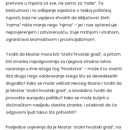
pretvore u mjesta za sve, ne samo za “naše”. Ta
bešćutnost i to odbijanje svjedoče o teškoj političkoj
tuposti, koja ne uspijeva shvatiti da isključivost šteti
“nama” ništa manje nego “njima” – jer i nas opterećuje
nepovjerenjem i zatvorenošću, truje mržnjom i strahom,
ograničava siromaštvom i provincijalizmom.
Tvrditi da Mostar mora biti “stolni hrvatski grad”, a pritom
biti stranka najodgovornija za njegova strašna ratna
razaranja u ime istoga tog “hrvatstva” – može li to značiti
išta drugo nego odobravanje svega što se devedesetih
dogodilo? Kako se može veličati Herceg-Bosna i tvrditi da
je Mostar “stolni hrvatski grad”, a istodobno tvrditi da
provodite europsku politiku? Kako se može šutjeti o
zločinačkom nasljeđu vlastite stranke, i očekivati da će
odgovorni ljudi takvo što prihvatiti?
Posljedice uvjerenja da je Mostar “stolni hrvatski grad”, na