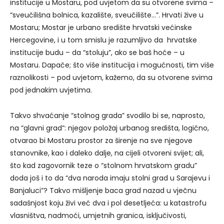
institucije u Mostaru, pod uvjetom da su otvorene svima –
“sveučilišna bolnica, kazalište, sveučilište…”. Hrvati žive u
Mostaru; Mostar je urbano središte hrvatski većinske
Hercegovine, i u tom smislu je razumljivo da hrvatske
institucije budu – da “stoluju”, ako se baš hoće – u
Mostaru. Dapače; što više institucija i mogućnosti, tim više
raznolikosti – pod uvjetom, kažemo, da su otvorene svima
pod jednakim uvjetima.
Takvo shvaćanje “stolnog grada” svodilo bi se, naprosto,
na “glavni grad”: njegov položaj urbanog središta, logično,
otvarao bi Mostaru prostor za širenje na sve njegove
stanovnike, kao i daleko dalje, na cijeli otvoreni svijet; ali,
što kad zagovornik teze o “stolnom hrvatskom gradu”
doda još i to da “dva naroda imaju stolni grad u Sarajevu i
Banjaluci”? Takvo mišljenje baca grad nazad u vječnu
sadašnjost koju živi već dva i pol desetljeća: u katastrofu
vlasništva, nadmoći, umjetnih granica, isključivosti,