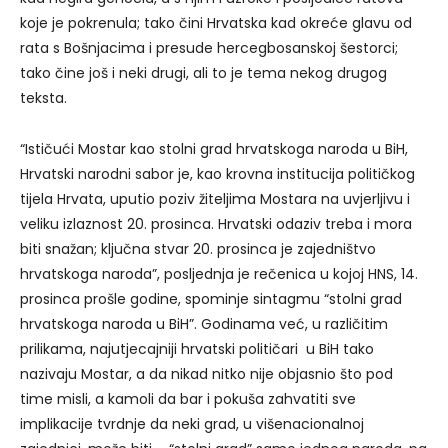
koje je pokrenula; tako čini Hrvatska kad okreće glavu od
rata s Bošnjacima i presude hercegbosanskoj šestorci;
tako čine još i neki drugi, ali to je tema nekog drugog
teksta.
“Ističući Mostar kao stolni grad hrvatskoga naroda u BiH,
Hrvatski narodni sabor je, kao krovna institucija političkog
tijela Hrvata, uputio poziv žiteljima Mostara na uvjerljivu i
veliku izlaznost 20. prosinca. Hrvatski odaziv treba i mora
biti snažan; ključna stvar 20. prosinca je zajedništvo
hrvatskoga naroda”, posljednja je rečenica u kojoj HNS, 14.
prosinca prošle godine, spominje sintagmu “stolni grad
hrvatskoga naroda u BiH”. Godinama već, u različitim
prilikama, najutjecajniji hrvatski političari u BiH tako
nazivaju Mostar, a da nikad nitko nije objasnio što pod
time misli, a kamoli da bar i pokuša zahvatiti sve
implikacije tvrdnje da neki grad, u višenacionalnoj