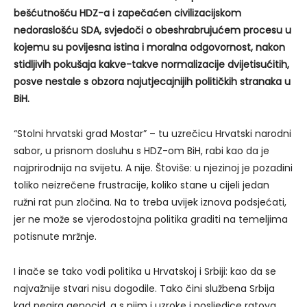
bešćutnošću HDZ-a i zapečaćen civilizacijskom
nedoraslošću SDA, svjedoči o obeshrabrujućem procesu u
kojemu su povijesna istina i moralna odgovornost, nakon
stidljivih pokušaja kakve-takve normalizacije dvijetisućitih,
posve nestale s obzora najutjecajnijih političkih stranaka u
BiH.
“Stolni hrvatski grad Mostar” – tu uzrečicu Hrvatski narodni
sabor, u prisnom dosluhu s HDZ-om BiH, rabi kao da je
najprirodnija na svijetu. A nije. Štoviše: u njezinoj je pozadini
toliko neizrečene frustracije, koliko stane u cijeli jedan
ružni rat pun zločina. Na to treba uvijek iznova podsjećati,
jer ne može se vjerodostojna politika graditi na temeljima
potisnute mržnje.
I inače se tako vodi politika u Hrvatskoj i Srbiji: kao da se
najvažnije stvari nisu dogodile. Tako čini službena Srbija
kad negira genocid, a s njim i uzroke i posljedice ratova