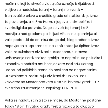
način na koji to shvaća vladajuće ozračje isključivosti,
vidljive su nadaleko: toranj – toranj, ne zvonik –
franjevačke crkve u središtu grada arhitektonski je izraz
tog uvjerenja, a križ na Humu njegova je simbolička i
kvazireligijska potvrda. Dugo se već taj toranj i križ
nadvijaju nad gradom, pa ih ljudi više ni ne spominju; ali
valja podsjetiti da oni nisu drugo doli, blago rečeno, izraz
nepovjerenja i spremnosti na konfrontaciju; tipičan izraz
volje za sukobom civilizacija. Istodobno, sustavno
uništavanje Partizanskog groblja, te neprekinuta politička i
simbolička podrška antibošnjačkom nasljeđu Herceg-
Bosne, od političkih arena do navijača na nogometnim
utakmicama, zaokružuju civilizacijski univerzum u
kakvome se Mostar pretvara u “stolni hrvatski grad” – uz
svesrdno zauzimanje “europskog” HDZ-a BiH.
Valja se nadati, i činiti što se može, da Mostar ne postane
takav “stolni hrvatski grad”. Treba razbijati to glupavo