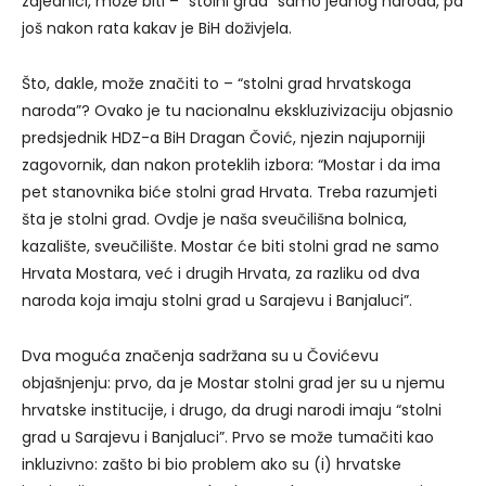
zajednici, može biti – “stolni grad” samo jednog naroda, pa
još nakon rata kakav je BiH doživjela.
Što, dakle, može značiti to – “stolni grad hrvatskoga
naroda”? Ovako je tu nacionalnu ekskluzivizaciju objasnio
predsjednik HDZ-a BiH Dragan Čović, njezin najuporniji
zagovornik, dan nakon proteklih izbora: “Mostar i da ima
pet stanovnika biće stolni grad Hrvata. Treba razumjeti
šta je stolni grad. Ovdje je naša sveučilišna bolnica,
kazalište, sveučilište. Mostar će biti stolni grad ne samo
Hrvata Mostara, već i drugih Hrvata, za razliku od dva
naroda koja imaju stolni grad u Sarajevu i Banjaluci”.
Dva moguća značenja sadržana su u Čovićevu
objašnjenju: prvo, da je Mostar stolni grad jer su u njemu
hrvatske institucije, i drugo, da drugi narodi imaju “stolni
grad u Sarajevu i Banjaluci”. Prvo se može tumačiti kao
inkluzivno: zašto bi bio problem ako su (i) hrvatske