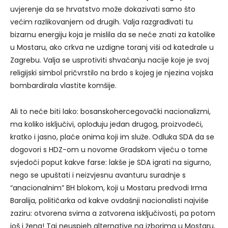
uvjerenje da se hrvatstvo može dokazivati samo što
većim razlikovanjem od drugih. Valja razgrađivati tu
bizarnu energiju koja je mislila da se neće znati za katolike
u Mostaru, ako crkva ne uzdigne toranj viši od katedrale u
Zagrebu. Valja se usprotiviti shvaćanju nacije koje je svoj
religijski simbol pričvrstilo na brdo s kojeg je njezina vojska
bombardirala vlastite komšije.
Ali to neće biti lako: bosanskohercegovački nacionalizmi,
ma koliko isključivi, oplođuju jedan drugog, proizvodeći,
kratko i jasno, plaće onima koji im služe. Odluka SDA da se
dogovori s HDZ-om u novome Gradskom vijeću o tome
svjedoči poput kakve farse: lakše je SDA igrati na sigurno,
nego se upuštati i neizvjesnu avanturu suradnje s
“anacionalnim” BH blokom, koji u Mostaru predvodi Irma
Baralija, političarka od kakve ovdašnji nacionalisti najviše
zaziru: otvorena svima a zatvorena isključivosti, pa potom
još i žena! Taj neuspjeh alternative na izborima u Mostaru,