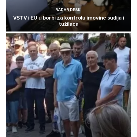
RADAR DESK
VSTV i EU u borbi za kontrolu imovine sudija i
tužilaca