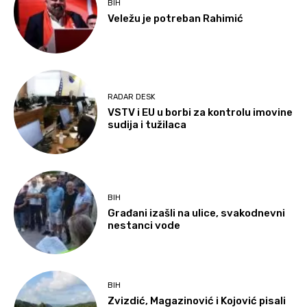
BIH
Veležu je potreban Rahimić
RADAR DESK
VSTV i EU u borbi za kontrolu imovine
sudija i tužilaca
BIH
Građani izašli na ulice, svakodnevni
nestanci vode
BIH
Zvizdić, Magazinović i Kojović pisali