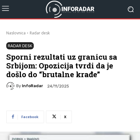
Naslovnica
Radar desk
RADAR DESK
Sporni rezultati uz granicu sa
Srbijom: Opozicija tvrdi da je
došlo do “brutalne krađe”
By
InfoRadar
24/11/2025
Facebook
X