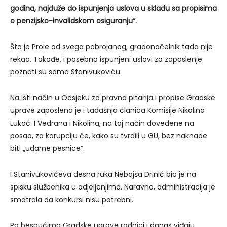
godina, najduže do ispunjenja uslova u skladu sa propisima
o penzijsko-invalidskom osiguranju“.
Šta je Prole od svega pobrojanog, gradonačelnik tada nije
rekao. Takođe, i posebno ispunjeni uslovi za zaposlenje
poznati su samo Stanivukoviću.
Na isti način u Odsjeku za pravna pitanja i propise Gradske
uprave zaposlena je i tadašnja članica Komisije Nikolina
Lukač. I Vedrana i Nikolina, na taj način dovedene na
posao, za korupciju će, kako su tvrdili u GU, bez naknade
biti „udarne pesnice“.
I Stanivukovićeva desna ruka Nebojša Drinić bio je na
spisku službenika u odjeljenjima. Naravno, administracija je
smatrala da konkursi nisu potrebni.
Po bespućima Gradske uprave radnici i danas viđaju