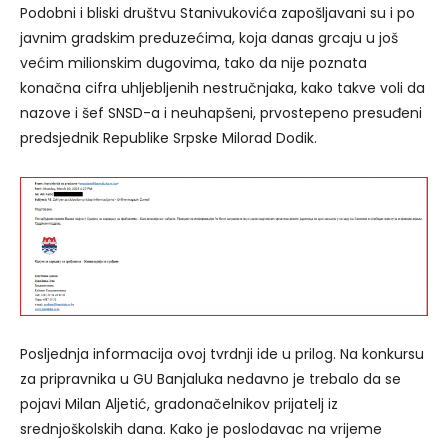
Podobni i bliski društvu Stanivukovića zapošljavani su i po
javnim gradskim preduzećima, koja danas grcaju u još
većim milionskim dugovima, tako da nije poznata
konačna cifra uhljebljenih nestručnjaka, kako takve voli da
nazove i šef SNSD-a i neuhapšeni, prvostepeno presuđeni
predsjednik Republike Srpske Milorad Dodik.
Posljednja informacija ovoj tvrdnji ide u prilog. Na konkursu
za pripravnika u GU Banjaluka nedavno je trebalo da se
pojavi Milan Aljetić, gradonačelnikov prijatelj iz
srednjoškolskih dana. Kako je poslodavac na vrijeme