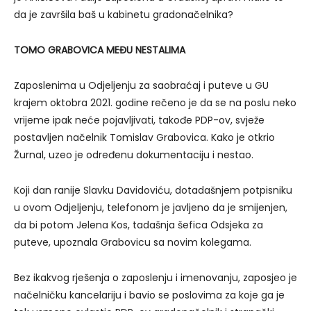
da je završila baš u kabinetu gradonačelnika?
TOMO GRABOVICA MEĐU NESTALIMA
Zaposlenima u Odjeljenju za saobraćaj i puteve u GU
krajem oktobra 2021. godine rečeno je da se na poslu neko
vrijeme ipak neće pojavljivati, takođe PDP-ov, svježe
postavljen načelnik Tomislav Grabovica. Kako je otkrio
Žurnal, uzeo je određenu dokumentaciju i nestao.
Koji dan ranije Slavku Davidoviću, dotadašnjem potpisniku
u ovom Odjeljenju, telefonom je javljeno da je smijenjen,
da bi potom Jelena Kos, tadašnja šefica Odsjeka za
puteve, upoznala Grabovicu sa novim kolegama.
Bez ikakvog rješenja o zaposlenju i imenovanju, zaposjeo je
načelničku kancelariju i bavio se poslovima za koje ga je