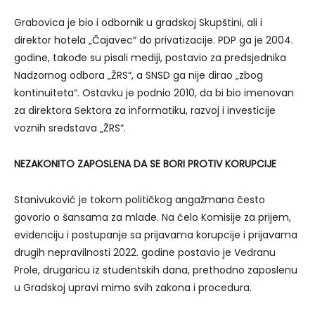
Grabovica je bio i odbornik u gradskoj Skupštini, ali i
direktor hotela „Čajavec“ do privatizacije. PDP ga je 2004.
godine, takođe su pisali mediji, postavio za predsjednika
Nadzornog odbora „ŽRS“, a SNSD ga nije dirao „zbog
kontinuiteta“. Ostavku je podnio 2010, da bi bio imenovan
za direktora Sektora za informatiku, razvoj i investicije
voznih sredstava „ŽRS“.
NEZAKONITO ZAPOSLENA DA SE BORI PROTIV KORUPCIJE
Stanivuković je tokom političkog angažmana često
govorio o šansama za mlade. Na čelo Komisije za prijem,
evidenciju i postupanje sa prijavama korupcije i prijavama
drugih nepravilnosti 2022. godine postavio je Vedranu
Prole, drugaricu iz studentskih dana, prethodno zaposlenu
u Gradskoj upravi mimo svih zakona i procedura.