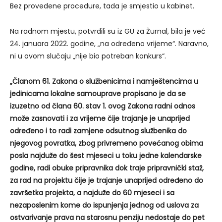
Bez provedene procedure, tada je smjestio u kabinet.
Na radnom mjestu, potvrdili su iz GU za Žurnal, bila je već
24. januara 2022. godine, „na određeno vrijeme“. Naravno,
ni u ovom slučaju „nije bio potreban konkurs“.
„Članom 61. Zakona o službenicima i namještencima u
jedinicama lokalne samouprave propisano je da se
izuzetno od člana 60. stav 1. ovog Zakona radni odnos
može zasnovati i za vrijeme čije trajanje je unaprijed
određeno i to radi zamjene odsutnog službenika do
njegovog povratka, zbog privremeno povećanog obima
posla najduže do šest mjeseci u toku jedne kalendarske
godine, radi obuke pripravnika dok traje pripravnički staž,
za rad na projektu čije je trajanje unaprijed određeno do
završetka projekta, a najduže do 60 mjeseci i sa
nezaposlenim kome do ispunjenja jednog od uslova za
ostvarivanje prava na starosnu penziju nedostaje do pet