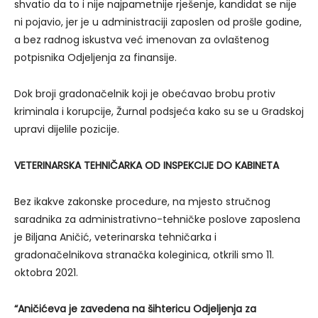
shvatio da to i nije najpametnije rješenje, kandidat se nije
ni pojavio, jer je u administraciji zaposlen od prošle godine,
a bez radnog iskustva već imenovan za ovlaštenog
potpisnika Odjeljenja za finansije.
Dok broji gradonačelnik koji je obećavao brobu protiv
kriminala i korupcije, Žurnal podsjeća kako su se u Gradskoj
upravi dijelile pozicije.
VETERINARSKA TEHNIČARKA OD INSPEKCIJE DO KABINETA
Bez ikakve zakonske procedure, na mjesto stručnog
saradnika za administrativno-tehničke poslove zaposlena
je Biljana Aničić, veterinarska tehničarka i
gradonačelnikova stranačka koleginica, otkrili smo 11.
oktobra 2021.
“Aničićeva je zavedena na šihtericu Odjeljenja za