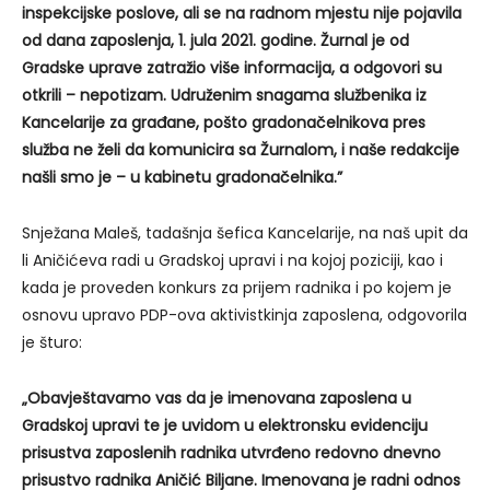
inspekcijske poslove, ali se na radnom mjestu nije pojavila
od dana zaposlenja, 1. jula 2021. godine. Žurnal je od
Gradske uprave zatražio više informacija, a odgovori su
otkrili – nepotizam. Udruženim snagama službenika iz
Kancelarije za građane, pošto gradonačelnikova pres
služba ne želi da komunicira sa Žurnalom, i naše redakcije
našli smo je – u kabinetu gradonačelnika.”
Snježana Maleš, tadašnja šefica Kancelarije, na naš upit da
li Aničićeva radi u Gradskoj upravi i na kojoj poziciji, kao i
kada je proveden konkurs za prijem radnika i po kojem je
osnovu upravo PDP-ova aktivistkinja zaposlena, odgovorila
je šturo:
„Obavještavamo vas da je imenovana zaposlena u
Gradskoj upravi te je uvidom u elektronsku evidenciju
prisustva zaposlenih radnika utvrđeno redovno dnevno
prisustvo radnika Aničić Biljane. Imenovana je radni odnos