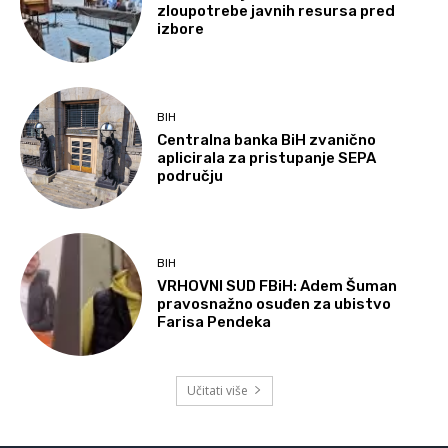
zloupotrebe javnih resursa pred
izbore
BIH
Centralna banka BiH zvanično
aplicirala za pristupanje SEPA
području
BIH
VRHOVNI SUD FBiH: Adem Šuman
pravosnažno osuđen za ubistvo
Farisa Pendeka
Učitati više