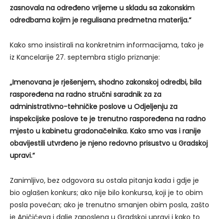
zasnovala na određeno vrijeme u skladu sa zakonskim
odredbama kojim je regulisana predmetna materija.“
Kako smo insistirali na konkretnim informacijama, tako je
iz Kancelarije 27. septembra stiglo priznanje:
„Imenovana je rješenjem, shodno zakonskoj odredbi, bila
raspoređena na radno stručni saradnik za za
administrativno-tehničke poslove u Odjeljenju za
inspekcijske poslove te je trenutno raspoređena na radno
mjesto u kabinetu gradonačelnika. Kako smo vas i ranije
obavijestili utvrđeno je njeno redovno prisustvo u Gradskoj
upravi.“
Zanimljivo, bez odgovora su ostala pitanja kada i gdje je
bio oglašen konkurs; ako nije bilo konkursa, koji je to obim
posla povećan; ako je trenutno smanjen obim posla, zašto
je Aničićeva i dalje zaposlena u Gradskoj upravi i kako to