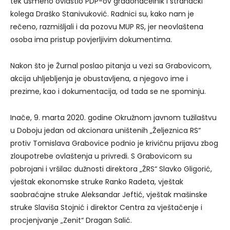
tek usmeno ovlastio PDP-ov gradonačelnik i stranački
kolega Draško Stanivuković. Radnici su, kako nam je
rečeno, razmišljali i da pozovu MUP RS, jer neovlaštena
osoba ima pristup povjerljivim dokumentima.
Nakon što je Žurnal poslao pitanja u vezi sa Grabovicom,
akcija uhljebljenja je obustavljena, a njegovo ime i
prezime, kao i dokumentacija, od tada se ne spominju.
Inače, 9. marta 2020. godine Okružnom javnom tužilaštvu
u Doboju jedan od akcionara uništenih „Željeznica RS“
protiv Tomislava Grabovice podnio je krivičnu prijavu zbog
zloupotrebe ovlaštenja u privredi. S Grabovicom su
pobrojani i vršilac dužnosti direktora „ŽRS“ Slavko Gligorić,
vještak ekonomske struke Ranko Radeta, vještak
saobraćajne struke Aleksandar Jeftić, vještak mašinske
struke Slaviša Stojnić i direktor Centra za vještačenje i
procjenjvanje „Zenit“ Dragan Salić.