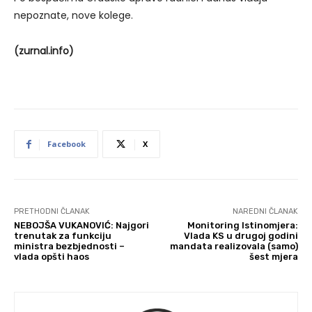
nepoznate, nove kolege.
(zurnal.info)
Facebook
X
PRETHODNI ČLANAK
NAREDNI ČLANAK
NEBOJŠA VUKANOVIĆ: Najgori
Monitoring Istinomjera:
trenutak za funkciju
Vlada KS u drugoj godini
ministra bezbjednosti –
mandata realizovala (samo)
vlada opšti haos
šest mjera