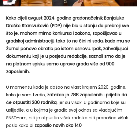
Kako cijeli avgust 2024. godine gradonačelnik Banjaluke
Draško Stanivuković (PDP) nije bio u stanju da prebroji sve
što je, mahom mimo konkursa i zakona, zapošljavao u
gradskoj administraciji, tako to ne čini ni sada, kada mu se
Žurnal ponovo obratio po istom osnovu. Ipak, zahvaljujući
dokumentu koji je u posjedu redakcije, saznali smo da je
na platnom spisku samo uprave grada više od 900
zaposlenih.
U momentu kada je došao na vlast krajem 2020. godine,
kako je sam tvrdio,
zatekao je 788 zaposlenih
i
prijetio da
će otpustiti 200 radnika
, jer su višak. U godinama koje su
uslijedile, a u kojima je gradio svoj odnos sa vladajućim
SNSD-om, niti je otpustio višak radnika niti pronašao višak
posla kako bi
zaposlio novih oko 140
.