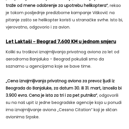
traže od mene odobrenje za upotrebu helikoptera“
, rekao
je tokom posljednje predizborne kampanje Višković na
pitanje zašto se helikopter koristi u stranačke svrhe. Isto bi,
vjerovatno, odgovorio i za avion.
Let Laktaši – Beograd 7.600 KM u jednom smjeru
Koliki su troškovi iznajmljivanja privatnog aviona za let od
aerodroma Banjaluka – Beograd pokušali smo da
saznamo u agencijama koje se bave time.
„Cena iznajmljivanja privatnog aviona za prevoz ljudi iz
Beograda do Banjaluke, za datum 30. ili 31. mart, iznosila bi
3.900 evra. Cena je ista za tri i za pet putnika“
, odgovorili
su na naš upit iz jedne beogradske agencije koja u ponudi
ima iznajmljivanje aviona „Cessna Citation“ koji je sličan
avionima Srpske.