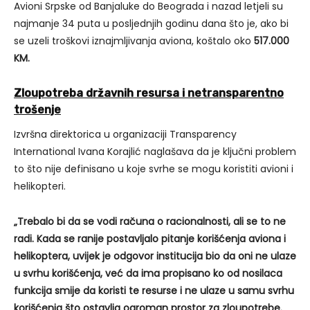
Avioni Srpske od Banjaluke do Beograda i nazad letjeli su
najmanje 34 puta u posljednjih godinu dana što je, ako bi
se uzeli troškovi iznajmljivanja aviona, koštalo oko
517.000
KM.
Zloupotreba državnih resursa i netransparentno
trošenje
Izvršna direktorica u organizaciji Transparency
International Ivana Korajlić naglašava da je ključni problem
to što nije definisano u koje svrhe se mogu koristiti avioni i
helikopteri.
„Trebalo bi da se vodi računa o racionalnosti, ali se to ne
radi. Kada se ranije postavljalo pitanje korišćenja aviona i
helikoptera, uvijek je odgovor institucija bio da oni ne ulaze
u svrhu korišćenja, već da ima propisano ko od nosilaca
funkcija smije da koristi te resurse i ne ulaze u samu svrhu
korišćenja što ostavlja ogroman prostor za zloupotrebe.