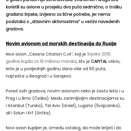
koristili su avione u prosjeku dva puta sedmično, o trošku
građana Srpske, izvjesno za lične potrebe, jer nema
podataka o „državnim aktivnostima“ u većini navedenih
gradova.
Novim avionom od morskih destinacija do Rusije
Novi avion „Cessna Citation CJ4“, koji je
Srpska 2019.
godine kupila za 19 miliona maraka
, što je
CAPITAL
otkrio,
letio je u posljednjih godinu dana više od 60 puta,
najčešće u Beograd i u Sarajevo.
Pored ovih gradova, novim avionom neko je često letio i u
Prag i u Brno (Češka). Među zanimljivijim destinacijama su
i Istanbul (Turska), Tel Aviv (Izrael), Lugano (Švajcarska),
ali i Solun i Krf (Grčka).
Novi avion kupljen je, između ostalog, da može letjeti i do