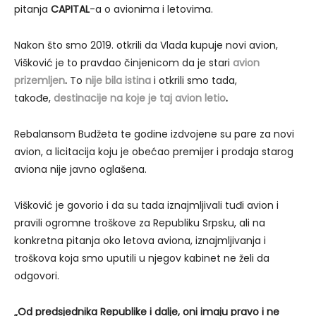
pitanja
CAPITAL
-a o avionima i letovima.
Nakon što smo 2019. otkrili da Vlada kupuje novi avion,
Višković je to pravdao činjenicom da je stari
avion
prizemljen
.
To
nije bila istina
i otkrili smo tada,
takođe,
destinacije na koje je taj avion letio
.
Rebalansom Budžeta te godine izdvojene su pare za novi
avion, a licitacija koju je obećao premijer i prodaja starog
aviona nije javno oglašena.
Višković je govorio i da su tada iznajmljivali tuđi avion i
pravili ogromne troškove za Republiku Srpsku, ali na
konkretna pitanja oko letova aviona, iznajmljivanja i
troškova koja smo uputili u njegov kabinet ne želi da
odgovori.
„Od predsjednika Republike i dalje, oni imaju pravo i ne