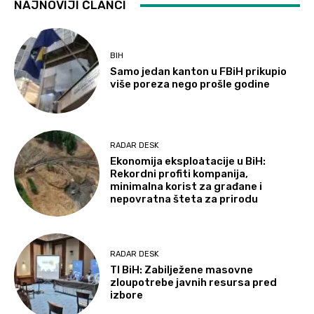
NAJNOVIJI ČLANCI
BIH
Samo jedan kanton u FBiH prikupio
više poreza nego prošle godine
RADAR DESK
Ekonomija eksploatacije u BiH:
Rekordni profiti kompanija,
minimalna korist za građane i
nepovratna šteta za prirodu
RADAR DESK
TI BiH: Zabilježene masovne
zloupotrebe javnih resursa pred
izbore