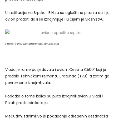
U institucijama Srpske i BiH su se oglušili na pitanja da li je
avion prodat, da li se iznajmljuje i u čijem je vlasništvu.
Photo: Peter Schmitt/PlanePictures.Net
Vlada je ranije posjedovala i avion „Cessna C500“ koji je
prodala Tehničkom remontu Bratunac (TRB), a zatim ga
povremeno iznajmljivala.
Podatke o tome koliko su puta iznajmili avion u Vladi i
Palati predsjednika kriju.
Međutim, zanimljivo je poklapanje određenih destinacija