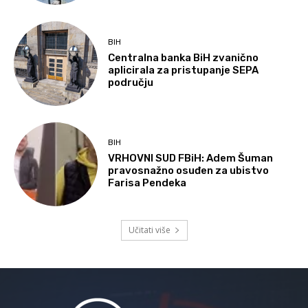
BIH
Centralna banka BiH zvanično
aplicirala za pristupanje SEPA
području
BIH
VRHOVNI SUD FBiH: Adem Šuman
pravosnažno osuđen za ubistvo
Farisa Pendeka
Učitati više