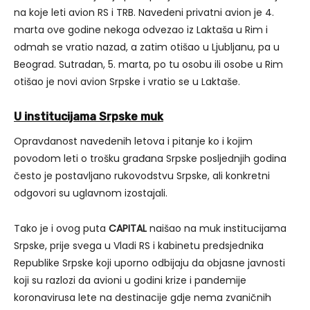
na koje leti avion RS i TRB. Navedeni privatni avion je 4.
marta ove godine nekoga odvezao iz Laktaša u Rim i
odmah se vratio nazad, a zatim otišao u Ljubljanu, pa u
Beograd. Sutradan, 5. marta, po tu osobu ili osobe u Rim
otišao je novi avion Srpske i vratio se u Laktaše.
U institucijama Srpske muk
Opravdanost navedenih letova i pitanje ko i kojim
povodom leti o trošku građana Srpske posljednjih godina
često je postavljano rukovodstvu Srpske, ali konkretni
odgovori su uglavnom izostajali.
Tako je i ovog puta
CAPITAL
naišao na muk institucijama
Srpske, prije svega u Vladi RS i kabinetu predsjednika
Republike Srpske koji uporno odbijaju da objasne javnosti
koji su razlozi da avioni u godini krize i pandemije
koronavirusa lete na destinacije gdje nema zvaničnih