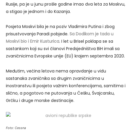
Rusije, pa je u junu prošle godine imao dva leta za Moskvu,
a stigao je jednom i do Kazanja.
Posjeta Moskvi bila je na poziv Vladimira Putina i zbog
prisustvovanja Paradi pobjede.
Sa Dodikom je tada u
Moskvi bio i Emir Kusturica
. I let u Brisel poklapa se sa
sastankom koji su svi članovi Predsjedništva BiH imali sa
zvaničnicima Evropske unije (EU) krajem septembra 2020.
Međutim, većina letova nema opravdanje u vidu
sastanaka zvaničnika sa drugim zvaničnicima u
inostranstvu ili posjeta važnim konferencijama, samitima i
slično, a pogotovo ne putovanja u Češku, Švajcarsku,
Grčku i druge morske destinacije.
Foto: Cessna