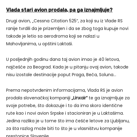
Vlada stari avion prodala, pa ga iznajmljuje?
Drugi avion, „Cessna Citation 525“, za koji su iz Vlade RS
ranije tvrdili da je prizemljen i da se zbog toga kupuje novi
takođe je letio sa aerodroma koji se nalazi u
Mahovljanima, u opštini Laktaši.
U posljednjih godinu dana taj avion imao je 40 letova,
najčešće za Beograd. Kada je u pitanju ovaj avion, takođe
nisu izostale destinacije poput Praga, Beča, Soluna…
Prema nepotvrđenim informacijama, Vlada RS je avion
prodala slovenačkoj kompaniji
„Linxair“
te ga iznajmljuje za
svoje potrebe, što dokazuje i to da ima skoro identične
rute kao i novi avion Srpske i stacioniran je u Laktašima.
Jedina razlika je u tome što ima češće letove za Ljubljanu,
za šta razlog može biti to što je u vlasništvu kompanije
prestonice Slovenije.