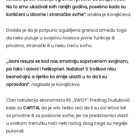
Na to smo ukazivali svih ranijih godina, posebno kada su
korišćeni u izborne i stranačke svrhe“
, istakla je Korajlićeva.
Dodala je da je potpuno izgubljena granica između toga
da neko putuje u svojstvu nosioca javne funkcije ili
privatno, stranački ili u neku treću svrhu.
„Javni resursi se kod nas smatraju sopstvenom svojinom,
pa tako i avioni i helikopteri. Nažalost ti troškovi nisu
beznačajni, a rijetko ko smije ulaziti u to da li su
opravdani“
, naglasila je Korajlićeva.
Član Udruženja ekonomista RS „SWOT“ Predrag Duduković
kaže za
CAPITAL
da je vrlo teško reći da li su ovi letovi bili
za privatne ili za poslovne svrhe, jer će predstavnici vlasti
u svakom trenutku naći neki razlog zbog čega su negdje
putovali.