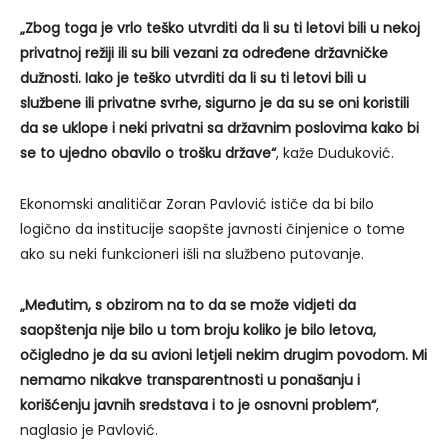
„Zbog toga je vrlo teško utvrditi da li su ti letovi bili u nekoj
privatnoj režiji ili su bili vezani za određene državničke
dužnosti. Iako je teško utvrditi da li su ti letovi bili u
službene ili privatne svrhe, sigurno je da su se oni koristili
da se uklope i neki privatni sa državnim poslovima kako bi
se to ujedno obavilo o trošku države“
, kaže Duduković.
Ekonomski analitičar Zoran Pavlović ističe da bi bilo
logično da institucije saopšte javnosti činjenice o tome
ako su neki funkcioneri išli na službeno putovanje.
„Međutim, s obzirom na to da se može vidjeti da
saopštenja nije bilo u tom broju koliko je bilo letova,
očigledno je da su avioni letjeli nekim drugim povodom. Mi
nemamo nikakve transparentnosti u ponašanju i
korišćenju javnih sredstava i to je osnovni problem“
,
naglasio je Pavlović.