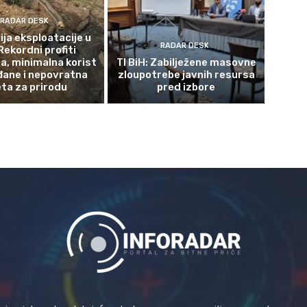
RADAR DESK
ja eksploatacije u
RADAR DESK
Rekordni profiti
a, minimalna korist
TI BiH: Zabilježene masovne
đane i nepovratna
zloupotrebe javnih resursa
eta za prirodu
pred izbore