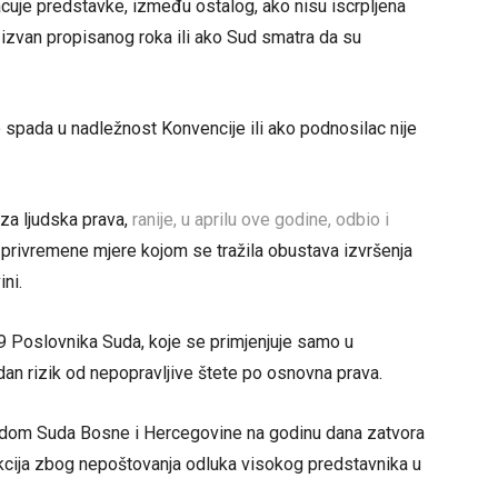
uje predstavke, između ostalog, ako nisu iscrpljena
zvan propisanog roka ili ako Sud smatra da su
spada u nadležnost Konvencije ili ako podnosilac nije
za ljudska prava,
ranije, u aprilu ove godine, odbio i
 privremene mjere kojom se tražila obustava izvršenja
ni.
9 Poslovnika Suda, koje se primjenjuje samo u
an rizik od nepopravljive štete po osnovna prava.
dom Suda Bosne i Hercegovine na godinu dana zatvora
nkcija zbog nepoštovanja odluka visokog predstavnika u