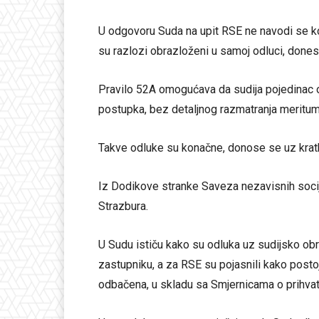
U odgovoru Suda na upit RSE ne navodi se ko
su razlozi obrazloženi u samoj odluci, done
Pravilo 52A omogućava da sudija pojedinac o
postupka, bez detaljnog razmatranja meritum
Takve odluke su konačne, donose se uz kratko
Iz Dodikove stranke Saveza nezavisnih socija
Strazbura.
U Sudu ističu kako su odluka uz sudijsko ob
zastupniku, a za RSE su pojasnili kako postoj
odbačena, u skladu sa Smjernicama o prihvatlj