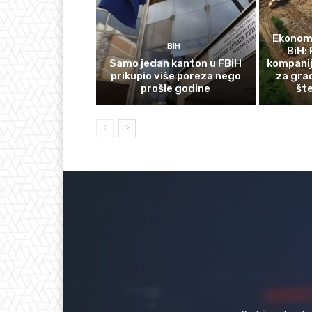
Ekonomi
BIH
BiH: 
Samo jedan kanton u FBiH
kompanij
prikupio više poreza nego
za gra
prošle godine
št