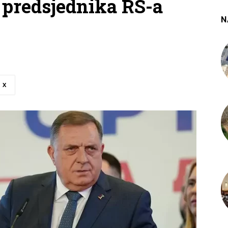
 predsjednika RS-a
N
X