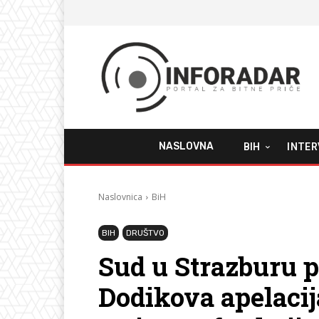
NASLOVNA
BIH
INTER
Naslovnica
BiH
BIH
DRUŠTVO
Sud u Strazburu p
Dodikova apelacij