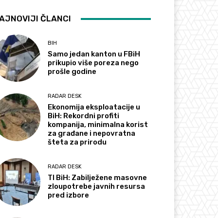
AJNOVIJI ČLANCI
BIH
Samo jedan kanton u FBiH
prikupio više poreza nego
prošle godine
RADAR DESK
Ekonomija eksploatacije u
BiH: Rekordni profiti
kompanija, minimalna korist
za građane i nepovratna
šteta za prirodu
RADAR DESK
TI BiH: Zabilježene masovne
zloupotrebe javnih resursa
pred izbore