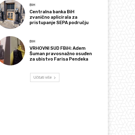
BIH
Centralna banka BiH
zvanično aplicirala za
pristupanje SEPA području
BIH
VRHOVNI SUD FBiH: Adem
Šuman pravosnažno osuđen
za ubistvo Farisa Pendeka
Učitati više