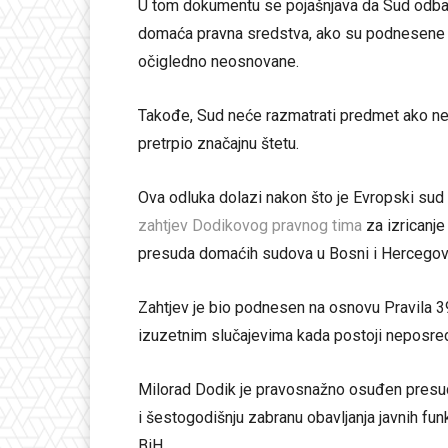
U tom dokumentu se pojašnjava da Sud odbac
domaća pravna sredstva, ako su podnesene i
očigledno neosnovane.
Takođe, Sud neće razmatrati predmet ako ne 
pretrpio značajnu štetu.
Ova odluka dolazi nakon što je Evropski sud 
zahtjev Dodikovog pravnog tima
za izricanje
presuda domaćih sudova u Bosni i Hercegovi
Zahtjev je bio podnesen na osnovu Pravila 3
izuzetnim slučajevima kada postoji neposred
Milorad Dodik je pravosnažno osuđen presu
i šestogodišnju zabranu obavljanja javnih fu
BiH.