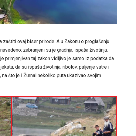
a zaštiti ovaj biser prirode. A u Zakonu o proglašenju
avedeno: zabranjeni su je gradnja, ispaša životinja,
 je primjenjivan taj zakon vidljivo je samo iz podatka da
kata, da su ispaša životinja, ribolov, paljenje vatre i
, na što je i Žurnal nekoliko puta ukazivao svojim