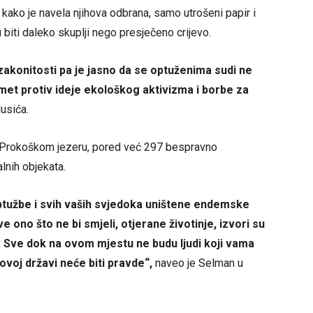
 kako je navela njihova odbrana, samo utrošeni papir i
iti daleko skuplji nego presječeno crijevo.
zakonitosti pa je jasno da se optuženima sudi ne
met protiv ideje ekološkog aktivizma i borbe za
usića.
na Prokoškom jezeru, pored već 297 bespravno
lnih objekata.
tužbe i svih vaših svjedoka uništene endemske
ve ono što ne bi smjeli, otjerane životinje, izvori su
ite. Sve dok na ovom mjestu ne budu ljudi koji vama
ovoj državi neće biti pravde“,
naveo je Selman u