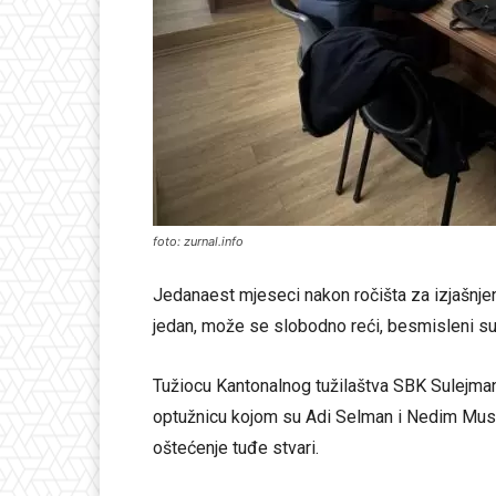
foto: zurnal.info
Jedanaest mjeseci nakon ročišta za izjašnjenj
jedan, može se slobodno reći, besmisleni sud
Tužiocu Kantonalnog tužilaštva SBK Sulejmanu
optužnicu kojom su Adi Selman i Nedim Musić,
oštećenje tuđe stvari.