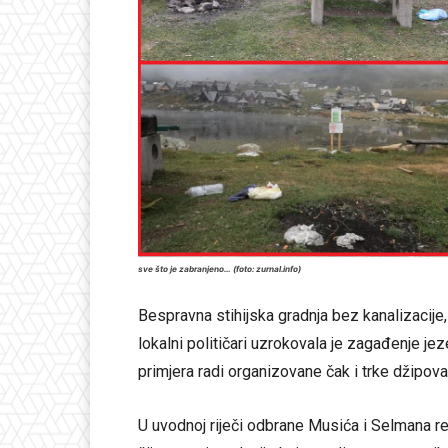
sve što je zabranjeno… (foto: zurnal.info)
Bespravna stihijska gradnja bez kanalizacije,
lokalni političari uzrokovala je zagađenje j
primjera radi organizovane čak i trke džipov
U uvodnoj riječi odbrane Musića i Selmana re