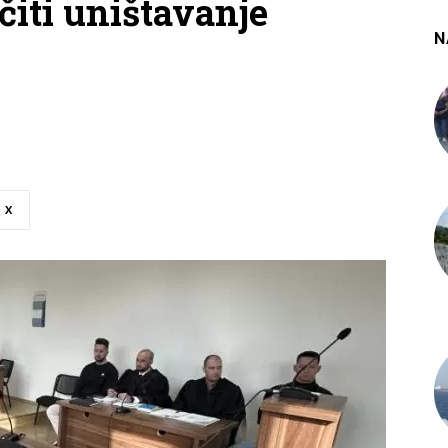
čiti uništavanje
N
X