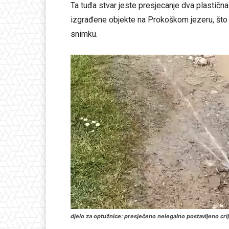
Ta tuđa stvar jeste presjecanje dva plastična
izgrađene objekte na Prokoškom jezeru, što s
snimku.
djelo za optužnice: presječeno nelegalno postavljeno cri