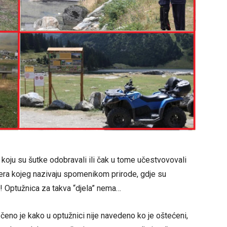
 koju su šutke odobravali ili čak u tome učestvovovali
ezera kojeg nazivaju spomenikom prirode, gdje su
a! Optužnica za takva “djela” nema…
čeno je kako u optužnici nije navedeno ko je oštećeni,