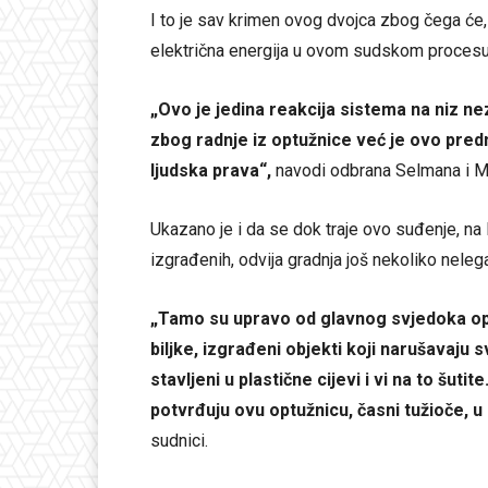
I to je sav krimen ovog dvojca zbog čega će,
električna energija u ovom sudskom procesu b
„Ovo je jedina reakcija sistema na niz ne
zbog radnje iz optužnice već je ovo pred
ljudska prava“,
navodi odbrana Selmana i M
Ukazano je i da se dok traje ovo suđenje, 
izgrađenih, odvija gradnja još nekoliko nelega
„Tamo su upravo od glavnog svjedoka op
biljke, izgrađeni objekti koji narušavaju s
stavljeni u plastične cijevi i vi na to šut
potvrđuju ovu optužnicu, časni tužioče, u 
sudnici.