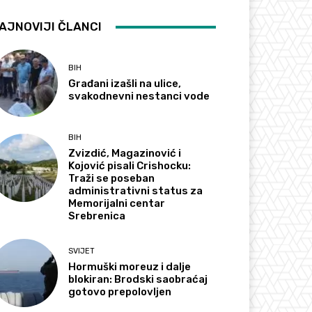
AJNOVIJI ČLANCI
BIH
Građani izašli na ulice,
svakodnevni nestanci vode
BIH
Zvizdić, Magazinović i
Kojović pisali Crishocku:
Traži se poseban
administrativni status za
Memorijalni centar
Srebrenica
SVIJET
Hormuški moreuz i dalje
blokiran: Brodski saobraćaj
gotovo prepolovljen