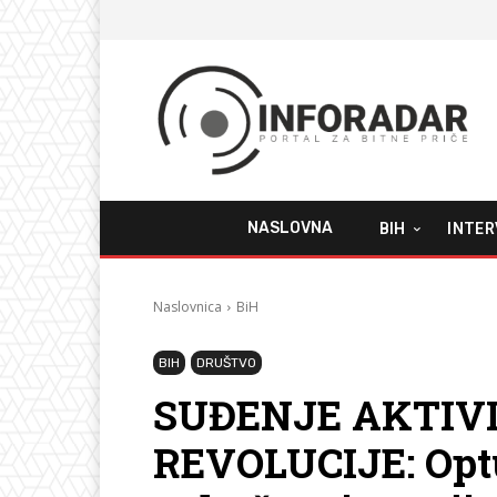
NASLOVNA
BIH
INTER
Naslovnica
BiH
BIH
DRUŠTVO
SUĐENJE AKTIV
REVOLUCIJE: Optu