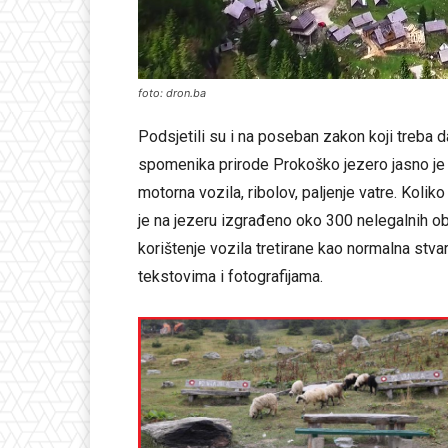
foto: dron.ba
Podsjetili su i na poseban zakon koji treba d
spomenika prirode Prokoško jezero jasno je n
motorna vozila, ribolov, paljenje vatre. Koliko
je na jezeru izgrađeno oko 300 nelegalnih obje
korištenje vozila tretirane kao normalna stvar
tekstovima i fotografijama.