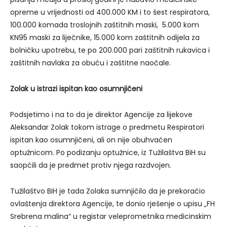
opreme u vrijednosti od 400.000 KM i to šest respiratora,
100.000 komada troslojnih zaštitnih maski, 5.000 kom
KN95 maski za liječnike, 15.000 kom zaštitnih odijela za
bolničku upotrebu, te po 200.000 pari zaštitnih rukavica i
zaštitnih navlaka za obuću i zaštitne naočale.
Zolak u istrazi ispitan kao osumnjičeni
Podsjetimo i na to da je direktor Agencije za lijekove
Aleksandar Zolak tokom istrage o predmetu Respiratori
ispitan kao osumnjičeni, ali on nije obuhvaćen
optužnicom. Po podizanju optužnice, iz Tužilaštva BiH su
saopćili da je predmet protiv njega razdvojen.
Tužilaštvo BiH je tada Zolaka sumnjičilo da je prekoračio
ovlaštenja direktora Agencije, te donio rješenje o upisu „FH
Srebrena malina“ u registar veleprometnika medicinskim