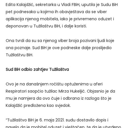
Edita Kalajdžić, sekretarka u Vladi FBiH, uputila je Sudu BiH
pet podnesaka u kojima ih obavještava da se viber
aplikacija njenog mobitela, iako je privremeno oduzet i
deponovan u Tužilaštvu BiH, i dalje koristi.
Ona tvrdi da su sa njenog viber broja pozivani ljudi koje
ona poznaje. Sud BiH je ove podneske dalje proslijedio
Tužilaštvu BiH.
Sud BiH odbio zahtjev Tužilaštva
Ovo je na današnjem ročištu optuženima u aferi
Respiratori saopćio tužilac Mirza Hukeljić. Objasnio je da
mu je namjera da ovo čuje i odbrana iz razloga što je
Kalajdžić predložena kao svjedok.
“Tužilaštvo BiH je 6. maja 2021. sudu dostavilo dopis i
navelo da je mobitel oduzet i vještačen, te da je utvrđeno