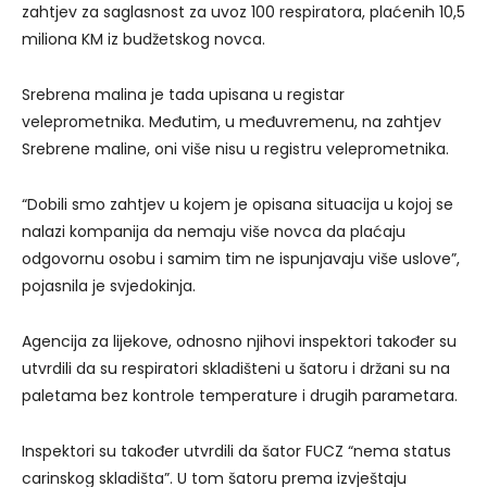
zahtjev za saglasnost za uvoz 100 respiratora, plaćenih 10,5
miliona KM iz budžetskog novca.
Srebrena malina je tada upisana u registar
veleprometnika. Međutim, u međuvremenu, na zahtjev
Srebrene maline, oni više nisu u registru veleprometnika.
“Dobili smo zahtjev u kojem je opisana situacija u kojoj se
nalazi kompanija da nemaju više novca da plaćaju
odgovornu osobu i samim tim ne ispunjavaju više uslove”,
pojasnila je svjedokinja.
Agencija za lijekove, odnosno njihovi inspektori također su
utvrdili da su respiratori skladišteni u šatoru i držani su na
paletama bez kontrole temperature i drugih parametara.
Inspektori su također utvrdili da šator FUCZ “nema status
carinskog skladišta”. U tom šatoru prema izvještaju