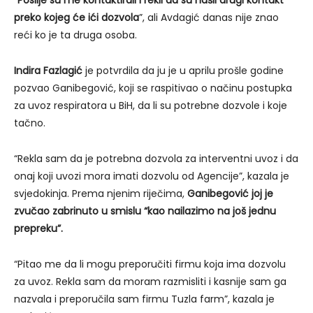
“
Poslije su me kontaktirali i rekli da su našli drugi kontakt
preko kojeg će ići dozvola
”, ali Avdagić danas nije znao
reći ko je ta druga osoba.
Indira Fazlagić
je potvrdila da ju je u aprilu prošle godine
pozvao Ganibegović, koji se raspitivao o načinu postupka
za uvoz respiratora u BiH, da li su potrebne dozvole i koje
tačno.
“Rekla sam da je potrebna dozvola za interventni uvoz i da
onaj koji uvozi mora imati dozvolu od Agencije”, kazala je
svjedokinja. Prema njenim riječima,
Ganibegović joj je
zvučao zabrinuto u smislu “kao nailazimo na još jednu
prepreku”.
“Pitao me da li mogu preporučiti firmu koja ima dozvolu
za uvoz. Rekla sam da moram razmisliti i kasnije sam ga
nazvala i preporučila sam firmu Tuzla farm”, kazala je