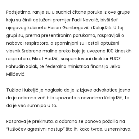
Podsjetimo, ranije su u sudnici čitane poruke iz ove grupe
koju su činili optuženi premijer Fadil Novalić, bivši šef
njegovog kabineta Hasan Ganibegović i Kalajdžić. U toj
grupi su, prema prezentiranim porukama, raspravljali o
nabavci respiratora, a spominjani su i ostali optuženi
vlasnik Srebrene maline preko koje je uvezeno 100 kineskih
respiratora, Fikret Hodžić, suspendovani direktor FUCZ
Fahrudin Solak, te federalna ministrica finansija Jelka
Milićević.
Tužilac Hukeljić je naglasio da je iz izjave advokatice jasno
da je odbrana već bila upoznata s navodima Kalajdžić, te
da je već sumnjao u to.
Rasprava je prekinuta, a odbrana se ponovo požalila na
“tužiočev agresivni nastup” što ih, kako tvrde, uznemirava.