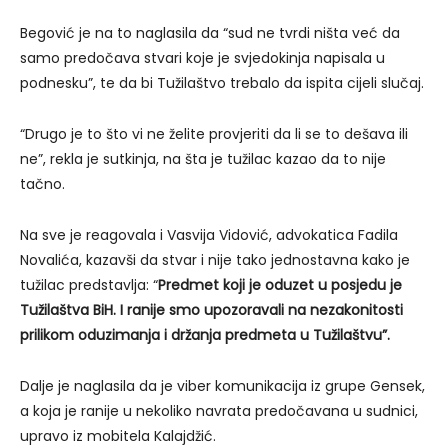
Begović je na to naglasila da “sud ne tvrdi ništa već da
samo predočava stvari koje je svjedokinja napisala u
podnesku”, te da bi Tužilaštvo trebalo da ispita cijeli slučaj.
“Drugo je to što vi ne želite provjeriti da li se to dešava ili
ne”, rekla je sutkinja, na šta je tužilac kazao da to nije
tačno.
Na sve je reagovala i Vasvija Vidović, advokatica Fadila
Novalića, kazavši da stvar i nije tako jednostavna kako je
tužilac predstavlja: “
Predmet koji je oduzet u posjedu je
Tužilaštva BiH. I ranije smo upozoravali na nezakonitosti
prilikom oduzimanja i držanja predmeta u Tužilaštvu”.
Dalje je naglasila da je viber komunikacija iz grupe Gensek,
a koja je ranije u nekoliko navrata predočavana u sudnici,
upravo iz mobitela Kalajdžić.