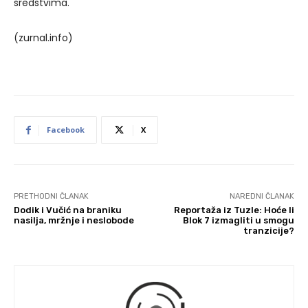
sredstvima.
(zurnal.info)
Facebook
X
PRETHODNI ČLANAK
NAREDNI ČLANAK
Dodik i Vučić na braniku
Reportaža iz Tuzle: Hoće li
nasilja, mržnje i neslobode
Blok 7 izmagliti u smogu
tranzicije?