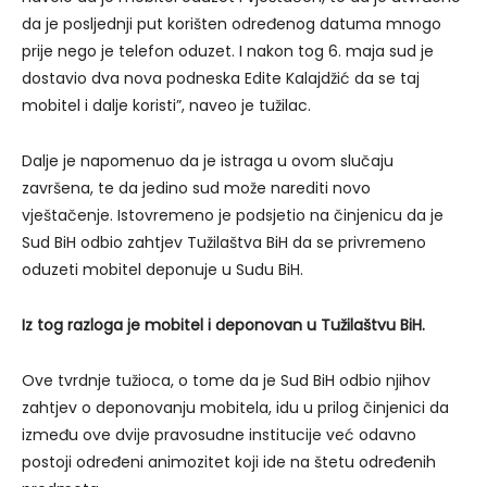
da je posljednji put korišten određenog datuma mnogo
prije nego je telefon oduzet. I nakon tog 6. maja sud je
dostavio dva nova podneska Edite Kalajdžić da se taj
mobitel i dalje koristi”, naveo je tužilac.
Dalje je napomenuo da je istraga u ovom slučaju
završena, te da jedino sud može narediti novo
vještačenje. Istovremeno je podsjetio na činjenicu da je
Sud BiH odbio zahtjev Tužilaštva BiH da se privremeno
oduzeti mobitel deponuje u Sudu BiH.
Iz tog razloga je mobitel i deponovan u Tužilaštvu BiH.
Ove tvrdnje tužioca, o tome da je Sud BiH odbio njihov
zahtjev o deponovanju mobitela, idu u prilog činjenici da
između ove dvije pravosudne institucije već odavno
postoji određeni animozitet koji ide na štetu određenih