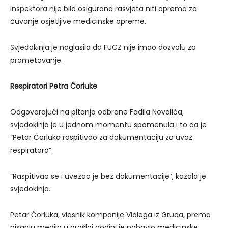
inspektora nije bila osigurana rasvjeta niti oprema za
čuvanje osjetljive medicinske opreme.
Svjedokinja je naglasila da FUCZ nije imao dozvolu za
prometovanje.
Respiratori Petra Ćorluke
Odgovarajući na pitanja odbrane Fadila Novalića,
svjedokinja je u jednom momentu spomenula i to da je
“Petar Ćorluka raspitivao za dokumentaciju za uvoz
respiratora”.
“Raspitivao se i uvezao je bez dokumentacije”, kazala je
svjedokinja.
Petar Ćorluka, vlasnik kompanije Violega iz Gruda, prema
pisanju medija u prošloj godini je nabavio medicinske