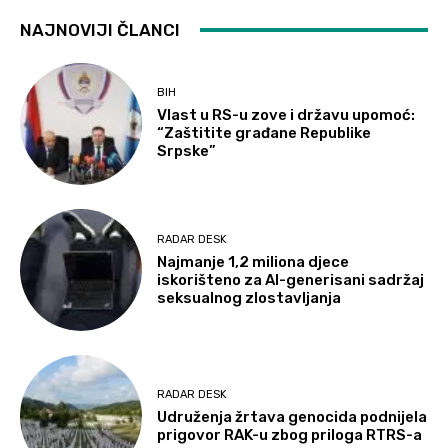
NAJNOVIJI ČLANCI
BIH
Vlast u RS-u zove i državu upomoć:
“Zaštitite građane Republike
Srpske”
RADAR DESK
Najmanje 1,2 miliona djece
iskorišteno za AI-generisani sadržaj
seksualnog zlostavljanja
RADAR DESK
Udruženja žrtava genocida podnijela
prigovor RAK-u zbog priloga RTRS-a