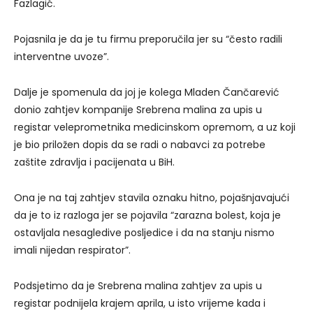
Fazlagić.
Pojasnila je da je tu firmu preporučila jer su “često radili
interventne uvoze”.
Dalje je spomenula da joj je kolega Mladen Čančarević
donio zahtjev kompanije Srebrena malina za upis u
registar veleprometnika medicinskom opremom, a uz koji
je bio priložen dopis da se radi o nabavci za potrebe
zaštite zdravlja i pacijenata u BiH.
Ona je na taj zahtjev stavila oznaku hitno, pojašnjavajući
da je to iz razloga jer se pojavila “zarazna bolest, koja je
ostavljala nesagledive posljedice i da na stanju nismo
imali nijedan respirator”.
Podsjetimo da je Srebrena malina zahtjev za upis u
registar podnijela krajem aprila, u isto vrijeme kada i