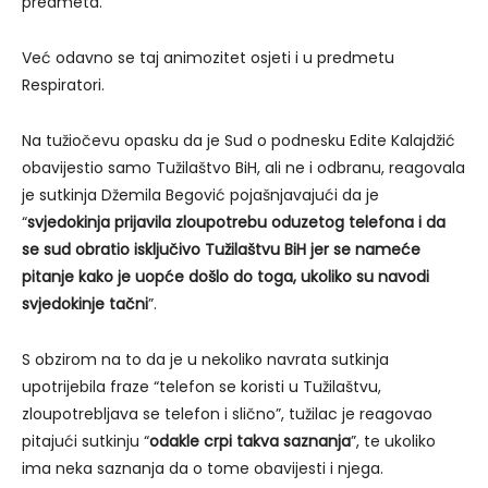
predmeta.
Već odavno se taj animozitet osjeti i u predmetu
Respiratori.
Na tužiočevu opasku da je Sud o podnesku Edite Kalajdžić
obavijestio samo Tužilaštvo BiH, ali ne i odbranu, reagovala
je sutkinja Džemila Begović pojašnjavajući da je
“
svjedokinja prijavila zloupotrebu oduzetog telefona i da
se sud obratio isključivo Tužilaštvu BiH jer se nameće
pitanje kako je uopće došlo do toga, ukoliko su navodi
svjedokinje tačni
”.
S obzirom na to da je u nekoliko navrata sutkinja
upotrijebila fraze “telefon se koristi u Tužilaštvu,
zloupotrebljava se telefon i slično”, tužilac je reagovao
pitajući sutkinju “
odakle crpi takva saznanja
”, te ukoliko
ima neka saznanja da o tome obavijesti i njega.